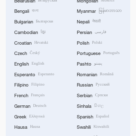
Беларуская
Монгол
Belarusian
Mongolian
বাংলা
မြန်မာဘာသာ
Bengali
Myanmar
Български
नेपाली
Bulgarian
Nepali
ខ្មែរ
فارسی
Cambodian
Persian
Hrvatski
Polski
Croatian
Polish
Český
Português
Czech
Portuguese
English
پښتو
English
Pashto
Esperanto
Română
Esperanto
Romanian
Filipino
Русский
Filipino
Russian
Français
Српски
French
Serbian
Deutsch
සිංහල
German
Sinhala
Ελληνικά
Español
Greek
Spanish
Hausa
Kiswahili
Hausa
Swahili