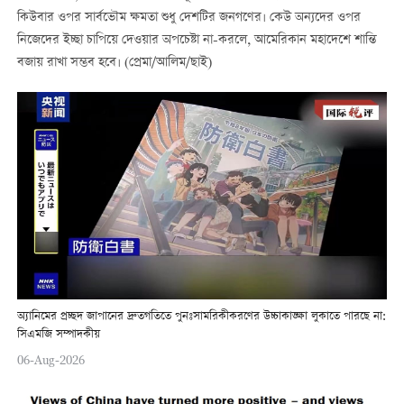
কিউবার ওপর সার্বভৌম ক্ষমতা শুধু দেশটির জনগণের। কেউ অন্যদের ওপর
নিজেদের ইচ্ছা চাপিয়ে দেওয়ার অপচেষ্টা না-করলে, আমেরিকান মহাদেশে শান্তি
বজায় রাখা সম্ভব হবে। (প্রেমা/আলিম/ছাই)
অ্যানিমের প্রচ্ছদ জাপানের দ্রুতগতিতে পুনঃসামরিকীকরণের উচ্চাকাঙ্ক্ষা লুকাতে পারছে না:
সিএমজি সম্পাদকীয়
06-Aug-2026