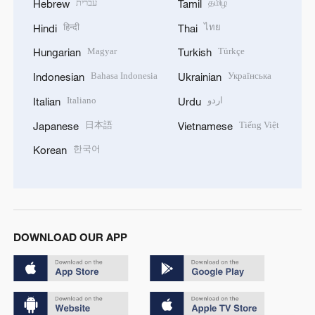
עברית
தமிழ்
Hebrew
Tamil
हिन्दी
ไทย
Hindi
Thai
Magyar
Türkçe
Hungarian
Turkish
Bahasa Indonesia
Українська
Indonesian
Ukrainian
Italiano
اردو
Italian
Urdu
日本語
Tiếng Việt
Japanese
Vietnamese
한국어
Korean
DOWNLOAD OUR APP