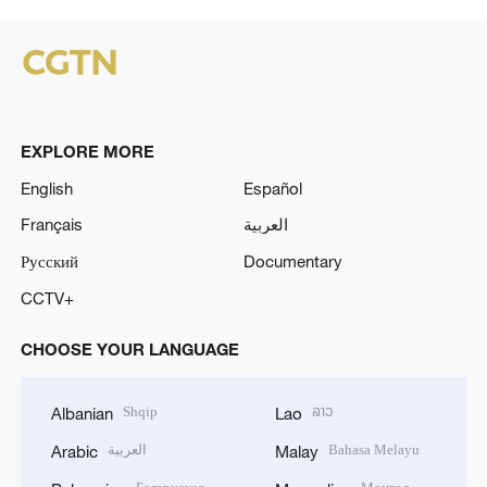
EXPLORE MORE
English
Español
Français
العربية
Русский
Documentary
CCTV+
CHOOSE YOUR LANGUAGE
Shqip
ລາວ
Albanian
Lao
العربية
Bahasa Melayu
Arabic
Malay