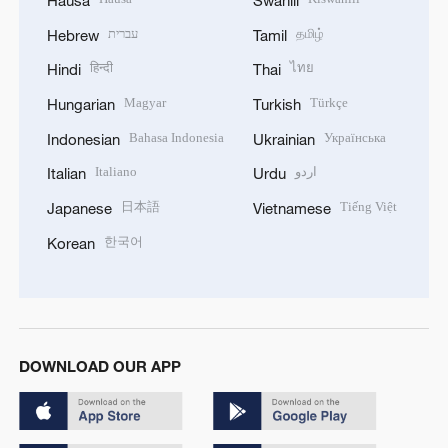
עברית
தமிழ்
Hebrew
Tamil
हिन्दी
ไทย
Hindi
Thai
Magyar
Türkçe
Hungarian
Turkish
Bahasa Indonesia
Українська
Indonesian
Ukrainian
Italiano
اردو
Italian
Urdu
日本語
Tiếng Việt
Japanese
Vietnamese
한국어
Korean
DOWNLOAD OUR APP