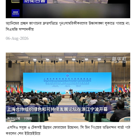
অ্যানিমের প্রচ্ছদ জাপানের দ্রুতগতিতে পুনঃসামরিকীকরণের উচ্চাকাঙ্ক্ষা লুকাতে পারছে না:
সিএমজি সম্পাদকীয়
06-Aug-2026
এসসিও সবুজ ও টেকসই উন্নয়ন ফোরামের উদ্বোধন: সি চিন পিংয়ের অভিনন্দন বার্তা পাঠ
করলেন শেন ইউয়েইউয়ে