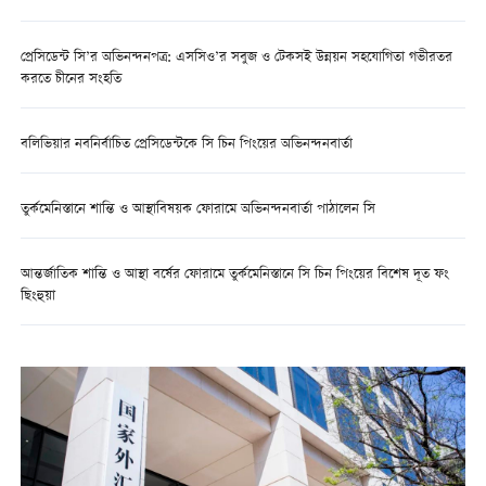
প্রেসিডেন্ট সি’র অভিনন্দনপত্র: এসসিও’র সবুজ ও টেকসই উন্নয়ন সহযোগিতা গভীরতর
করতে চীনের সংহতি
বলিভিয়ার নবনির্বাচিত প্রেসিডেন্টকে সি চিন পিংয়ের অভিনন্দনবার্তা
তুর্কমেনিস্তানে শান্তি ও আস্থাবিষয়ক ফোরামে অভিনন্দনবার্তা পাঠালেন সি
আন্তর্জাতিক শান্তি ও আস্থা বর্ষের ফোরামে তুর্কমেনিস্তানে সি চিন পিংয়ের বিশেষ দূত ফং
ছিংহুয়া