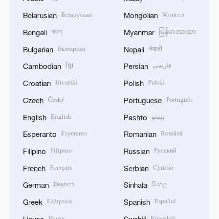
Беларуская
Монгол
Belarusian
Mongolian
বাংলা
မြန်မာဘာသာ
Bengali
Myanmar
Български
नेपाली
Bulgarian
Nepali
ខ្មែរ
فارسی
Cambodian
Persian
Hrvatski
Polski
Croatian
Polish
Český
Português
Czech
Portuguese
English
پښتو
English
Pashto
Esperanto
Română
Esperanto
Romanian
Filipino
Русский
Filipino
Russian
Français
Српски
French
Serbian
Deutsch
සිංහල
German
Sinhala
Ελληνικά
Español
Greek
Spanish
Hausa
Kiswahili
Hausa
Swahili