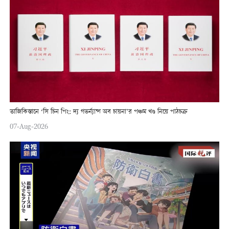
তাজিকিস্তানে ‘সি চিন পিং: দ্য গভর্ন্যান্স অব চায়না’র পঞ্চম খণ্ড নিয়ে পাঠচক্র
07-Aug-2026