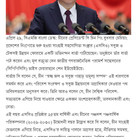
এপ্রিল ২৯, সিএমজি বাংলা ডেস্ক: চীনের প্রেসিডেন্ট সি চিন পিং বুধবার চেচিয়াং
প্রদেশের নিংপোতে শুরু হওয়া সাংহাই সহযোগিতা সংস্থার (এসসিও) সবুজ ও
টেকসই উন্নয়ন ফোরামে একটি অভিনন্দন বার্তা পাঠিয়েছেন। অনুষ্ঠানে তাঁর বার্তা
পাঠ করেন এবং মূল বক্তৃতা দেন জাতীয় গণরাজনৈতিক পরামর্শ সম্মেলনের
(সিপিপিসিসি) ভাইস চেয়ারম্যান শেন ইউয়েইউয়ে।
বার্তায় সি বলেন যে, চীন "স্বচ্ছ জল ও সবুজ পাহাড় অমূল্য সম্পদ" এই ধারণাকে
সমর্থন করে এবং পরিবেশ সংরক্ষণ ও সবুজ উন্নয়নকে অগ্রাধিকার দেওয়ার পথ
অবিচলভাবে অনুসরণ করে। তিনি আরও বলেন যে, চীন বৈশ্বিক পরিবেশ-
সভ্যতাকে এগিয়ে নিয়ে যাওয়ার ক্ষেত্রে একজন অংশগ্রহণকারী, অবদানকারী এবং
নেতা।
এই বছর এসসিও প্রতিষ্ঠার ২৫তম বার্ষিকী এবং চীনের পঞ্চদশ পঞ্চবার্ষিক
পরিকল্পনার (২০২৬-২০৩০) উদ্বোধনী বছর উল্লেখ করে সি বলেন, চীন সাংহাই
চেতনাকে এগিয়ে নিতে, এসসিও’র দায়িত্ব পালনে অগ্রসর হতে, নীতিগত সমন্বয়,