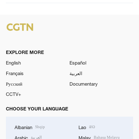
EXPLORE MORE
English
Español
Français
العربية
Русский
Documentary
CCTV+
CHOOSE YOUR LANGUAGE
Shqip
ລາວ
Albanian
Lao
العربية
Bahasa Melayu
Arabic
Malay