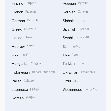
Filipino
Русский
Filipino
Russian
Français
Српски
French
Serbian
Deutsch
සිංහල
German
Sinhala
Ελληνικά
Español
Greek
Spanish
Hausa
Kiswahili
Hausa
Swahili
עברית
தமிழ்
Hebrew
Tamil
हिन्दी
ไทย
Hindi
Thai
Magyar
Türkçe
Hungarian
Turkish
Bahasa Indonesia
Українська
Indonesian
Ukrainian
Italiano
اردو
Italian
Urdu
日本語
Tiếng Việt
Japanese
Vietnamese
한국어
Korean