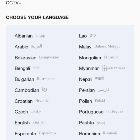
CCTV+
CHOOSE YOUR LANGUAGE
Shqip
ລາວ
Albanian
Lao
العربية
Bahasa Melayu
Arabic
Malay
Беларуская
Монгол
Belarusian
Mongolian
বাংলা
မြန်မာဘာသာ
Bengali
Myanmar
Български
नेपाली
Bulgarian
Nepali
ខ្មែរ
فارسی
Cambodian
Persian
Hrvatski
Polski
Croatian
Polish
Český
Português
Czech
Portuguese
English
پښتو
English
Pashto
Esperanto
Română
Esperanto
Romanian