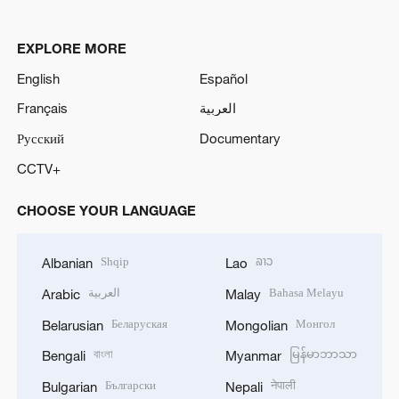
EXPLORE MORE
English
Español
Français
العربية
Русский
Documentary
CCTV+
CHOOSE YOUR LANGUAGE
Shqip
ລາວ
Albanian
Lao
العربية
Bahasa Melayu
Arabic
Malay
Беларуская
Монгол
Belarusian
Mongolian
বাংলা
မြန်မာဘာသာ
Bengali
Myanmar
Български
नेपाली
Bulgarian
Nepali