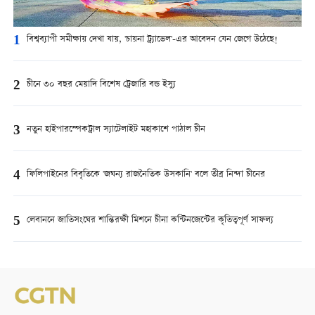
1
বিশ্বব্যাপী সমীক্ষায় দেখা যায়, 'চায়না ট্র্যাভেল'-এর আবেদন যেন জেগে উঠেছে!
2
চীনে ৩০ বছর মেয়াদি বিশেষ ট্রেজারি বন্ড ইস্যু
3
নতুন হাইপারস্পেকট্রাল স্যাটেলাইট মহাকাশে পাঠাল চীন
4
ফিলিপাইনের বিবৃতিকে 'জঘন্য রাজনৈতিক উসকানি' বলে তীব্র নিন্দা চীনের
5
লেবাননে জাতিসংঘের শান্তিরক্ষী মিশনে চীনা কন্টিনজেন্টের কৃতিত্বপূর্ণ সাফল্য