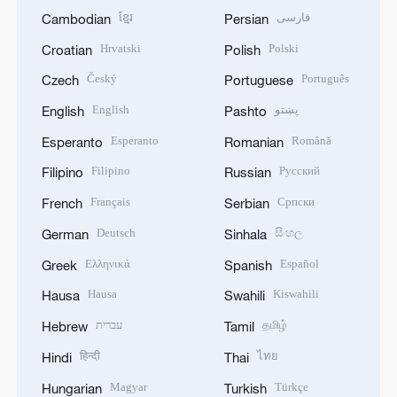
ខ្មែរ
فارسی
Cambodian
Persian
Hrvatski
Polski
Croatian
Polish
Český
Português
Czech
Portuguese
English
پښتو
English
Pashto
Esperanto
Română
Esperanto
Romanian
Filipino
Русский
Filipino
Russian
Français
Српски
French
Serbian
Deutsch
සිංහල
German
Sinhala
Ελληνικά
Español
Greek
Spanish
Hausa
Kiswahili
Hausa
Swahili
עברית
தமிழ்
Hebrew
Tamil
हिन्दी
ไทย
Hindi
Thai
Magyar
Türkçe
Hungarian
Turkish