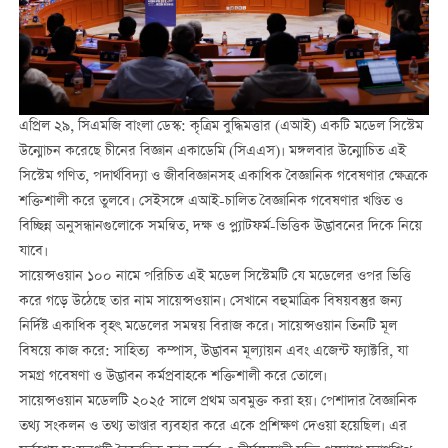
এপ্রিল ২৯, সিএমজি বাংলা ডেস্ক: কৃত্রিম বুদ্ধিমত্তার (এআই) একটি মডেল সিস্টেম
উন্মোচন করেছে চীনের বিজ্ঞান একাডেমি (সিএএস)। মঙ্গলবার উন্মোচিত এই
সিস্টেম গণিত, পদার্থবিদ্যা ও জীববিজ্ঞানসহ একাধিক বৈজ্ঞানিক গবেষণার ক্ষেত্রকে
শক্তিশালী করে তুলবে। সেইসঙ্গে এআই-চালিত বৈজ্ঞানিক গবেষণার খণ্ডিত ও
বিচ্ছিন্ন অনুসন্ধানগুলোকে সমন্বিত, দক্ষ ও প্ল্যাটফর্ম-ভিত্তিক উদ্ভাবনের দিকে নিয়ে
যাবে।
সায়েন্সওয়ান ১০০ নামে পরিচিত এই মডেল সিস্টেমটি যে মডেলের ওপর ভিত্তি
করে গড়ে উঠেছে তার নাম সায়েন্সওয়ান। সেখানে বহুমাত্রিক বিষয়বস্তুর জন্য
নির্দিষ্ট একাধিক বৃহৎ মডেলের সমন্বয় বিরাজ করে। সায়েন্সওয়ান তিনটি মূল
বিষয়ে কাজ করে: সাহিত্য কম্পাস, উদ্ভাবন মূল্যায়ন এবং এজেন্ট ফ্যাক্টরি, যা
সমগ্র গবেষণা ও উদ্ভাবন কর্মপ্রবাহকে শক্তিশালী করে তোলে।
সায়েন্সওয়ান মডেলটি ২০২৫ সালে প্রথম অবমুক্ত করা হয়। পেশাদার বৈজ্ঞানিক
তথ্য সংকলন ও তথ্য ভাণ্ডার ব্যবহার করে একে প্রশিক্ষণ দেওয়া হয়েছিল। এর