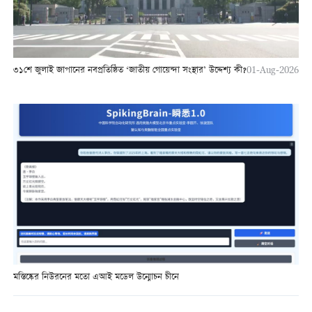
৩১শে জুলাই জাপানের নবপ্রতিষ্ঠিত ‘জাতীয় গোয়েন্দা সংস্থার’ উদ্দেশ্য কী?
01-Aug-2026
মস্তিষ্কের নিউরনের মতো এআই মডেল উন্মোচন চীনে