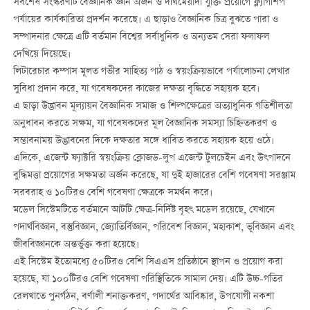
সর্বশেষ সংস্করণটি বৈজ্ঞানিক জ্ঞান অর্জন ও দীর্ঘমেয়াদী যুক্তি প্রয়োগে ফ্ল্যাগশিপ
পর্যায়ের কার্যকারিতা প্রদর্শন করেছে। এ ছাড়াও বৈজ্ঞানিক চিত্র বুঝতে পারা ও
সম্পাদনার ক্ষেত্রে এটি বর্তমান বিশ্বের সর্বাধুনিক ও অন্যতম সেরা ফলাফল
দেখিয়ে দিয়েছে।
লিটারেচার কম্পাস মূলত গভীর সাহিত্য পাঠ ও স্বয়ংক্রিয়ভাবে পর্যালোচনা লেখার
সুবিধা প্রদান করে, যা গবেষকদের কাজের দক্ষতা বৃদ্ধিতে সহায়ক হবে।
এ ছাড়া উদ্ভাবন মূল্যায়ন বৈজ্ঞানিক সমাজ ও শিল্পক্ষেত্রের অত্যাধুনিক গতিশীলতা
অনুধাবন করতে সক্ষম, যা গবেষকদের মূল বৈজ্ঞানিক সমস্যা চিহ্নিতকরণ ও
সম্ভাবনাময় উদ্ভাবনের দিকে দক্ষতার সঙ্গে ধাবিত করতে সহায়ক হয়ে ওঠে।
এদিকে, এজেন্ট ফ্যাক্টরি স্বয়ংক্রিয় ক্লোজড-লুপ এজেন্ট টুলচেইন এবং উৎপাদনে
বুদ্ধিমত্তা প্রয়োগের সক্ষমতা অর্জন করেছে, যা দুই হাজারের বেশি গবেষণা সরঞ্জাম
সরবরাহ ও ১০টিরও বেশি গবেষণা ক্ষেত্রকে সমর্থন করে।
মডেল সিস্টেমটিতে বর্তমানে আটটি ক্ষেত্র-নির্দিষ্ট বৃহৎ মডেল রয়েছে, যেখানে
পদার্থবিজ্ঞান, বস্তুবিজ্ঞান, জ্যোতির্বিজ্ঞান, পরিবেশ বিজ্ঞান, মহাকাশ, ভূবিজ্ঞান এবং
জীববিজ্ঞানকে অন্তর্ভুক্ত করা হয়েছে।
এই সিস্টেম ইতোমধ্যে ৫০টিরও বেশি সিএএস প্রতিষ্ঠানে স্থাপন ও প্রয়োগ করা
হয়েছে, যা ১০০টিরও বেশি গবেষণা পরিস্থিতিকে সামাল দেয়। এটি উচ্চ-গতির
রেলখাতে পুনর্গঠন, বর্ণালী শনাক্তকরণ, পদার্থের আবিষ্কার, উপযোগী নকশা