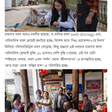
ভ্রমণের ধরন আরও নমনীয় হয়েছে। স্ব-চালিত ভ্রমণ (self-driving) এবং
পারিবারিক ভ্রমণ ক্রমেই জনপ্রিয় হচ্ছে। বিশেষ করে ‘স্প্রিং ভ্যাকেশন+মে দিবস’
মিলিয়ে পরিবারভিত্তিক ভ্রমণ বেড়েছে। কিছু অঞ্চলে এই ধরনের ভ্রমণের ফলে
পারিবারিক হোমস্টে বুকিং ১০ গুণেরও বেশি বৃদ্ধি পেয়েছে। এই সব ডেটা
স্পষ্টভাবে দেখায়: ভ্রমণ এখন ‘দর্শন’ থেকে ‘জীবনযাপন’-এ রূপান্তরিত হচ্ছে,
‘দ্রুত যাত্রা’ থেকে ‘স্বস্তির ছন্দ’-এ পরিবর্তিত হচ্ছে।