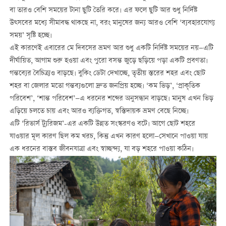
বা তারও বেশি সময়ের টানা ছুটি তৈরি করে। এর ফলে ছুটি আর শুধু নির্দিষ্ট
উত্সবের মধ্যে সীমাবদ্ধ থাকছে না, বরং মানুষের জন্য আরও বেশি ‘ব্যবহারযোগ্য
সময়’ সৃষ্টি হচ্ছে।
এই কারণেই এবারের মে দিবসের ভ্রমণ আর শুধু একটি নির্দিষ্ট সময়ের নয়—এটি
দীর্ঘায়িত, আগাম শুরু হওয়া এবং পুরো বসন্ত জুড়ে ছড়িয়ে পড়া একটি প্রবণতা।
গন্তব্যের বৈচিত্র্যও বাড়ছে। বুকিং ডেটা দেখাচ্ছে, তৃতীয় স্তরের শহর এবং ছোট
শহর বা জেলার মতো গন্তব্যগুলো দ্রুত জনপ্রিয় হচ্ছে। ‘কম ভিড়’, ‘প্রাকৃতিক
পরিবেশ’, ‘শান্ত পরিবেশ’—এ ধরনের শব্দের অনুসন্ধান বাড়ছে। মানুষ এখন ভিড়
এড়িয়ে চলতে চায় এবং আরও ব্যক্তিগত, স্বস্তিদায়ক ভ্রমণ বেছে নিচ্ছে।
এটি ‘রিভার্স ট্যুরিজম’-এর একটি উন্নত সংস্করণও বটে। আগে ছোট শহরে
যাওয়ার মূল কারণ ছিল কম খরচ, কিন্তু এখন কারণ হলো—সেখানে পাওয়া যায়
এক ধরনের বাস্তব জীবনযাত্রা এবং স্বাচ্ছন্দ্য, যা বড় শহরে পাওয়া কঠিন।