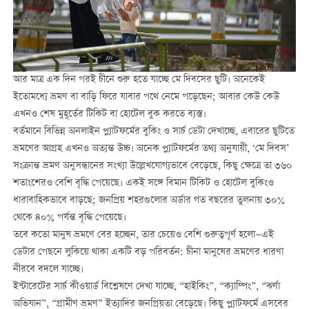
আর মাত্র এক দিন পরই চীনে শুরু হতে যাচ্ছে মে দিবসের ছুটি। অনেকেই
ইতোমধ্যে ভ্রমণ বা বাড়ি ফিরে যাবার পথে নেমে পড়েছেন; আবার কেউ কেউ
এখনও শেষ মুহূর্তের টিকিট বা হোটেল বুক করতে ব্যস্ত।
বর্তমানে বিভিন্ন অনলাইন প্ল্যাটফর্মের বুকিং ও সার্চ ডেটা দেখাচ্ছে, এবারের ছুটিতে
ভ্রমণের আগ্রহ এখনও অত্যন্ত উচ্চ। অনেক প্ল্যাটফর্মের তথ্য অনুযায়ী, ‘মে দিবস’
সংক্রান্ত ভ্রমণ অনুসন্ধানের সংখ্যা উল্লেখযোগ্যভাবে বেড়েছে, কিছু ক্ষেত্রে তা ৩৬০
শতাংশেরও বেশি বৃদ্ধি পেয়েছে। একই সঙ্গে বিমান টিকিট ও হোটেল বুকিংও
ধারাবাহিকভাবে বাড়ছে; জনপ্রিয় শহরগুলোর অর্ডার গত বছরের তুলনায় ৩০%
থেকে ৪০% পর্যন্ত বৃদ্ধি পেয়েছে।
তবে কতো মানুষ ভ্রমণে বের হচ্ছেন, তার চেয়েও বেশি গুরুত্বপূর্ণ হলো—এই
ডেটার পেছনে লুকিয়ে থাকা একটি বড় পরিবর্তন: চীনা মানুষের ভ্রমণের ধারণা
নীরবে বদলে যাচ্ছে।
ইন্টারেটের সার্চ কীওয়ার্ড বিশ্লেষণে দেখা যাচ্ছে, “হাইকিং”, “ক্যাম্পিং”, “ঝর্ণা
অভিযান”, “গ্রামীণ ভ্রমণ” ইত্যাদির জনপ্রিয়তা বেড়েছে। কিছু প্ল্যাটফর্মে এসবের