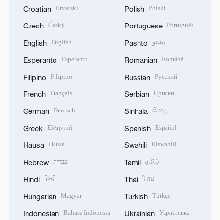
Hrvatski
Polski
Croatian
Polish
Český
Português
Czech
Portuguese
English
پښتو
English
Pashto
Esperanto
Română
Esperanto
Romanian
Filipino
Русский
Filipino
Russian
Français
Српски
French
Serbian
Deutsch
සිංහල
German
Sinhala
Ελληνικά
Español
Greek
Spanish
Hausa
Kiswahili
Hausa
Swahili
עברית
தமிழ்
Hebrew
Tamil
हिन्दी
ไทย
Hindi
Thai
Magyar
Türkçe
Hungarian
Turkish
Bahasa Indonesia
Українська
Indonesian
Ukrainian