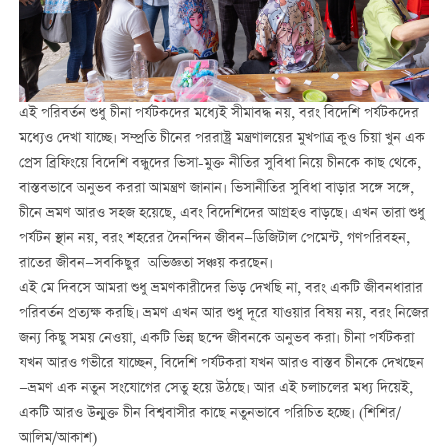
এই পরিবর্তন শুধু চীনা পর্যটকদের মধ্যেই সীমাবদ্ধ নয়, বরং বিদেশি পর্যটকদের
মধ্যেও দেখা যাচ্ছে। সম্প্রতি চীনের পররাষ্ট্র মন্ত্রণালয়ের মুখপাত্র কুও চিয়া খুন এক
প্রেস ব্রিফিংয়ে বিদেশি বন্ধুদের ভিসা-মুক্ত নীতির সুবিধা নিয়ে চীনকে কাছ থেকে,
বাস্তবভাবে অনুভব কররা আমন্ত্রণ জানান। ভিসানীতির সুবিধা বাড়ার সঙ্গে সঙ্গে,
চীনে ভ্রমণ আরও সহজ হয়েছে, এবং বিদেশিদের আগ্রহও বাড়ছে। এখন তারা শুধু
পর্যটন স্থান নয়, বরং শহরের দৈনন্দিন জীবন—ডিজিটাল পেমেন্ট, গণপরিবহন,
রাতের জীবন—সবকিছুর অভিজ্ঞতা সঞ্চয় করছেন।
এই মে দিবসে আমরা শুধু ভ্রমণকারীদের ভিড় দেখছি না, বরং একটি জীবনধারার
পরিবর্তন প্রত্যক্ষ করছি। ভ্রমণ এখন আর শুধু দূরে যাওয়ার বিষয় নয়, বরং নিজের
জন্য কিছু সময় নেওয়া, একটি ভিন্ন ছন্দে জীবনকে অনুভব করা। চীনা পর্যটকরা
যখন আরও গভীরে যাচ্ছেন, বিদেশি পর্যটকরা যখন আরও বাস্তব চীনকে দেখছেন
—ভ্রমণ এক নতুন সংযোগের সেতু হয়ে উঠছে। আর এই চলাচলের মধ্য দিয়েই,
একটি আরও উন্মুক্ত চীন বিশ্ববাসীর কাছে নতুনভাবে পরিচিত হচ্ছে। (শিশির/
আলিম/আকাশ)