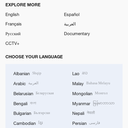
EXPLORE MORE
English
Español
Français
العربية
Русский
Documentary
CCTV+
CHOOSE YOUR LANGUAGE
Shqip
ລາວ
Albanian
Lao
العربية
Bahasa Melayu
Arabic
Malay
Беларуская
Монгол
Belarusian
Mongolian
বাংলা
မြန်မာဘာသာ
Bengali
Myanmar
Български
नेपाली
Bulgarian
Nepali
ខ្មែរ
فارسی
Cambodian
Persian