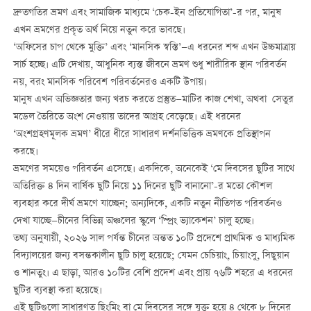
দ্রুতগতির ভ্রমণ এবং সামাজিক মাধ্যমে ‘চেক-ইন প্রতিযোগিতা’-র পর, মানুষ
এখন ভ্রমণের প্রকৃত অর্থ নিয়ে নতুন করে ভাবছে।
‘অফিসের চাপ থেকে মুক্তি’ এবং ‘মানসিক স্বস্তি’—এ ধরনের শব্দ এখন উচ্চমাত্রায়
সার্চ হচ্ছে। এটি দেখায়, আধুনিক ব্যস্ত জীবনে ভ্রমণ শুধু শারীরিক স্থান পরিবর্তন
নয়, বরং মানসিক পরিবেশ পরিবর্তনেরও একটি উপায়।
মানুষ এখন অভিজ্ঞতার জন্য খরচ করতে প্রস্তুত—মাটির কাজ শেখা, অথবা সেতুর
মডেল তৈরিতে অংশ নেওয়ায় তাদের আগ্রহ বেড়েছে। এই ধরনের
‘অংশগ্রহণমূলক ভ্রমণ’ ধীরে ধীরে সাধারণ দর্শনভিত্তিক ভ্রমণকে প্রতিস্থাপন
করছে।
ভ্রমণের সময়েও পরিবর্তন এসেছে। একদিকে, অনেকেই ‘মে দিবসের ছুটির সাথে
অতিরিক্ত ৪ দিন বার্ষিক ছুটি নিয়ে ১১ দিনের ছুটি বানানো’-র মতো কৌশল
ব্যবহার করে দীর্ঘ ভ্রমণে যাচ্ছেন; অন্যদিকে, একটি নতুন নীতিগত পরিবর্তনও
দেখা যাচ্ছে—চীনের বিভিন্ন অঞ্চলের স্কুলে ‘স্প্রিং ভ্যাকেশন’ চালু হচ্ছে।
তথ্য অনুযায়ী, ২০২৬ সাল পর্যন্ত চীনের অন্তত ১০টি প্রদেশে প্রাথমিক ও মাধ্যমিক
বিদ্যালয়ের জন্য বসন্তকালীন ছুটি চালু হয়েছে; যেমন চেচিয়াং, চিয়াংসু, সিছুয়ান
ও শানতুং। এ ছাড়া, আরও ১০টির বেশি প্রদেশ এবং প্রায় ৭৬টি শহরে এ ধরনের
ছুটির ব্যবস্থা করা হয়েছে।
এই ছুটিগুলো সাধারণত ছিংমিং বা মে দিবসের সঙ্গে যুক্ত হয়ে ৪ থেকে ৮ দিনের