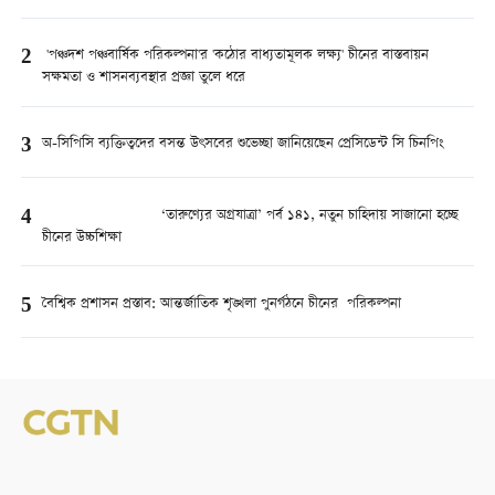
2
'পঞ্চদশ পঞ্চবার্ষিক পরিকল্পনা'র 'কঠোর বাধ্যতামূলক লক্ষ্য' চীনের বাস্তবায়ন
সক্ষমতা ও শাসনব্যবস্থার প্রজ্ঞা তুলে ধরে
3
অ-সিপিসি ব্যক্তিত্বদের বসন্ত উৎসবের শুভেচ্ছা জানিয়েছেন প্রেসিডেন্ট সি চিনপিং
4
‘তারুণ্যের অগ্রযাত্রা’ পর্ব ১৪১, নতুন চাহিদায় সাজানো হচ্ছে
চীনের উচ্চশিক্ষা
5
বৈশ্বিক প্রশাসন প্রস্তাব: আন্তর্জাতিক শৃঙ্খলা পুনর্গঠনে চীনের পরিকল্পনা