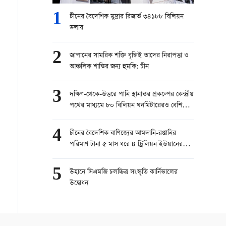
1
চীনের বৈদেশিক মুদ্রার রিজার্ভ ৩৪১৮৮ বিলিয়ন
ডলার
2
জাপানের সামরিক শক্তি বৃদ্ধিই তাদের নিরাপত্তা ও
আঞ্চলিক শান্তির জন্য হুমকি: চীন
3
দক্ষিণ-থেকে-উত্তরে পানি স্থানান্তর প্রকল্পের কেন্দ্রীয়
পথের মাধ্যমে ৮০ বিলিয়ন ঘনমিটারেরও বেশি
পানি স্থানান্তরিত
4
চীনের বৈদেশিক বাণিজ্যের আমদানি-রপ্তানির
পরিমাণ টানা ৫ মাস ধরে ৪ ট্রিলিয়ন ইউয়ানের
বেশি
5
উহানে সিএমজি চলচ্চিত্র সংস্কৃতি কার্নিভালের
উদ্বোধন