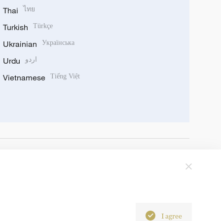
Thai
ไทย
Turkish
Türkçe
Ukrainian
Українська
Urdu
اردو
Vietnamese
Tiếng Việt
I agree
6