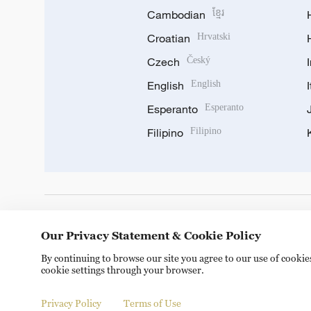
Cambodian
ខ្មែរ
Croatian
Hrvatski
Czech
Český
English
English
Esperanto
Esperanto
Filipino
Filipino
DOWNLOAD OUR APP
Our Privacy Statement & Cookie Policy
By continuing to browse our site you agree to our use of cooki
cookie settings through your browser.
Privacy Policy
Terms of Use
Copyright © 2024 CGTN.
京ICP备20000184号
京公网安