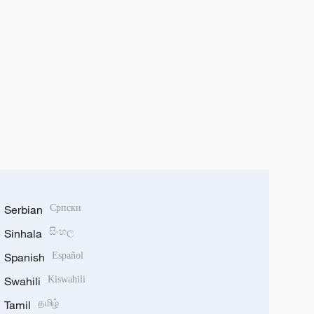
Serbian
Српски
Sinhala
සිංහල
Spanish
Español
Swahili
Kiswahili
Tamil
தமிழ்