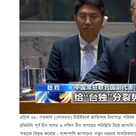
এপ্রিল ২৮: গতকাল (সোমবার) নিউইয়র্কে জাতিসংঘ নিরাপত্তা পরিষদ সাম
প্রতিনিধি পূর্ব চীন সাগর ও দক্ষিণ চীন সাগরের পরিস্থিতি নিয়ে জাপানি
'সত্যকে বিকৃত করেছে'। পাশাপাশি জাপানের 'নতুন ধরনের সামরিকবাদে