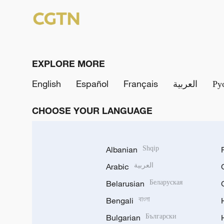
EXPLORE MORE
English
Español
Français
العربية
Ру
CHOOSE YOUR LANGUAGE
Albanian
Shqip
Arabic
العربية
Belarusian
Беларуская
Bengali
বাংলা
Bulgarian
Български