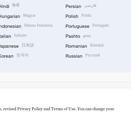
Hindi
हिन्दी
Persian
فارسی
Hungarian
Magyar
Polish
Polski
Indonesian
Bahasa Indonesia
Portuguese
Português
Italian
Italiano
Pashto
پښتو
Japanese
日本語
Romanian
Română
Korean
한국어
Russian
Русский
es, revised Privacy Policy and Terms of Use. You can change your
备 11010502050052号
Disinformation report hotline: 010-8506146