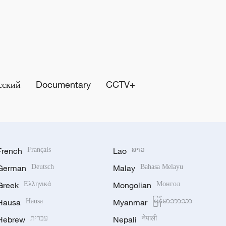
сский
Documentary
CCTV+
French
Français
Lao
ລາວ
German
Deutsch
Malay
Bahasa Melayu
Greek
Ελληνικά
Mongolian
Монгол
Hausa
Hausa
Myanmar
မြန်မာဘာသာ
Hebrew
עברית
Nepali
नेपाली