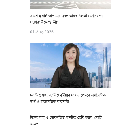
৩১শে জুলাই জাপানের নবপ্রতিষ্ঠিত ‘জাতীয় গোয়েন্দা
সংস্থার’ উদ্দেশ্য কী?
01-Aug-2026
চলতি প্রসঙ্গ: ক্যালিফোর্নিয়ার দাঙ্গার পেছনে অর্থনৈতিক
স্বার্থ ও রাজনৈতিক কারসাজি
চীনের বায়ু ও সৌরশক্তির মানচিত্র তৈরি করল এআই
মডেল