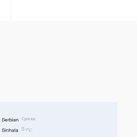
Serbian
Српски
Sinhala
සිංහල