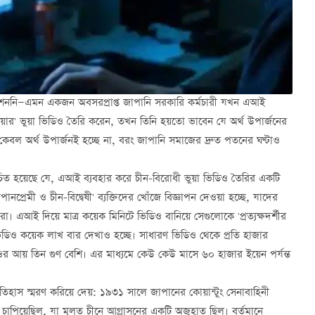
িশেননি—এমন একজন অবসরপ্রাপ্ত জাপানি সরকারি কর্মচারী যখন এআই
ে দেওয়ার' ভুয়া ভিডিও তৈরি করেন, তখন তিনি হয়তো ভাবেন যে অর্থ উপার্জনের
 কেবল অর্থ উপার্জনই হচ্ছে না, বরং জাপানি সমাজের দ্রুত পতনের ঘণ্টাও
্মোচিত হয়েছে যে, এআই ব্যবহার করে চীন-বিরোধী ভুয়া ভিডিও তৈরির একটি
্রেমী ও চীন-বিদ্বেষী' ব্যক্তিদের খোঁজে বিজ্ঞাপন দেওয়া হচ্ছে, যাদের
 এআই দিয়ে মাত্র কয়েক মিনিটে ভিডিও বানিয়ে সেগুলোকে 'প্রত্যক্ষদর্শীর
ছু ভিডিও কয়েক লাখ বার দেখাও হচ্ছে। সাধারণ ভিডিও থেকে প্রতি হাজার
ওর আয় তিন গুণ বেশি। এর মাধ্যমে কেউ কেউ মাসে ৬০ হাজার ইয়েন পর্যন্ত
হাস স্মরণ করিয়ে দেয়: ১৯৩১ সালে জাপানের কোয়ান্টুং সেনাবাহিনী
চাপিয়েছিল, যা মূলত চীনে আগ্রাসনের একটি অজুহাত ছিল। বর্তমানে