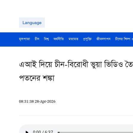
Language
মূলপাতা
চীন
বিশ্ব
অর্থনীতি
মতামত
প্রযুক্তি
জীবনযাপন
চীনের শিল্প 
এআই দিয়ে চীন-বিরোধী ভুয়া ভিডিও ত
পতনের শঙ্কা
08:31:38 28-Apr-2026