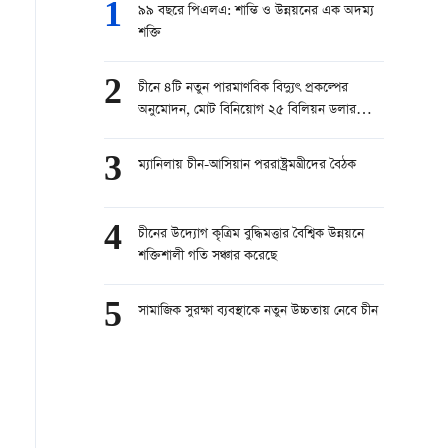
1
৯৯ বছরে পিএলএ: শান্তি ও উন্নয়নের এক অদম্য
শক্তি
2
চীনে ৪টি নতুন পারমাণবিক বিদ্যুৎ প্রকল্পের
অনুমোদন, মোট বিনিয়োগ ২৫ বিলিয়ন ডলার
ছাড়ানোর সম্ভাবনা
3
ম্যানিলায় চীন-আসিয়ান পররাষ্ট্রমন্ত্রীদের বৈঠক
4
চীনের উদ্যোগ কৃত্রিম বুদ্ধিমত্তার বৈশ্বিক উন্নয়নে
শক্তিশালী গতি সঞ্চার করেছে
5
সামাজিক সুরক্ষা ব্যবস্থাকে নতুন উচ্চতায় নেবে চীন