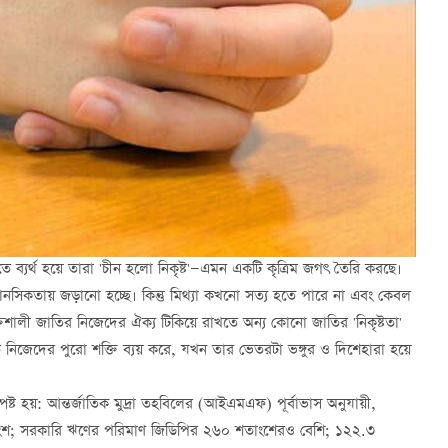
্যর্থ হয়ে তারা 'চীন হলো নিকৃষ্ট'—এমন একটি কৃত্রিম জগৎ তৈরি করছে।
 মানসিকতায় জড়ানো হচ্ছে। কিন্তু মিথ্যা কখনো সত্য হতে পারে না এবং কেবল
শক্তিশালী জাতির নিজেদের ঐক্য টিকিয়ে রাখতে অন্য কোনো জাতির 'নিকৃষ্টতা'
 নিজেদের পুরো শক্তি ব্যয় করে, যখন তার ভেতরটা ভঙ্গুর ও দিশেহারা হয়ে
্ট হয়: আন্তর্জাতিক মুদ্রা তহবিলের (আইএমএফ) পূর্বাভাস অনুযায়ী,
শতাংশ; সরকারি ঋণের পরিমাণ জিডিপির ২৬০ শতাংশেরও বেশি; ১২২.৩