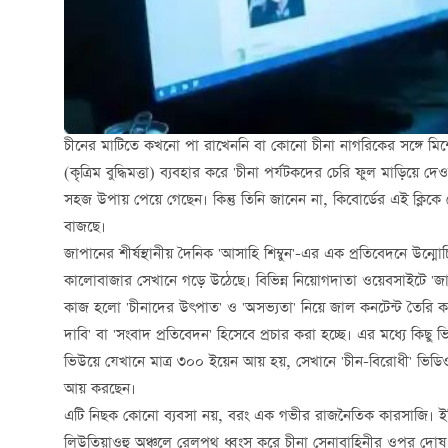
চীনের মাটিতে কখনো পা রাখেননি বা কোনো চীনা নাগরিকের সঙ্গে ম
(কৃত্রিম বুদ্ধিমত্তা) ব্যবহার করে 'চীনা পর্যটকদের চেরি ফুল মাড়িয়
সহজ উপায় পেয়ে গেছেন। কিন্তু তিনি জানেন না, কিবোর্ডের এই ক্লিকে
বাজছে।
জাপানের শীর্ষস্থানীয় দৈনিক 'আসাহি শিম্বুন'-এর এক প্রতিবেদনে উন
কালোবাজার সেখানে গড়ে উঠেছে। বিভিন্ন নিয়োগদাতা ওয়েবসাইটে 'জাপানপ
কাজ হলো 'চীনাদের উৎপাত' ও 'অসভ্যতা' নিয়ে জাল কনটেন্ট তৈরি করা।
দাবি' বা 'সংবাদ প্রতিবেদন' হিসেবে প্রচার করা হচ্ছে। এর মধ্যে কি
ভিউয়ে যেখানে মাত্র ৩০০ ইয়েন আয় হয়, সেখানে 'চীন-বিরোধী' ভিডি
আয় করছেন।
এটি নিছক কোনো ব্যবসা নয়, বরং এক গভীর রাজনৈতিক কারসাজি। ইতি
লিউতিয়াওহু অঞ্চলে রেলপথ ধ্বংস করে চীনা সেনাবাহিনীর ওপর দোষ 