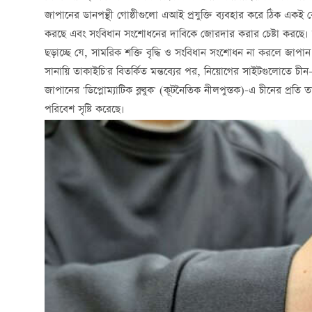
জাপানের ডানপন্থী গোষ্ঠীগুলো এআই প্রযুক্তি ব্যবহার করে ঠিক এক
করছে এবং সংবিধান সংশোধনের দাবিকে জোরদার করার চেষ্টা করছে। জনগ
ছড়াচ্ছে যে, সামরিক শক্তি বৃদ্ধি ও সংবিধান সংশোধন না করলে জাপান 
সানায়ি তাকাইচি'র বিতর্কিত মন্তব্যের পর, নিয়োগের সাইটগুলোতে চ
জাপানের 'ডিপ্লোম্যাটিক ব্লুবুক' (কূটনৈতিক নীলপুস্তক)-এ চীনের প
পরিবেশ সৃষ্টি করেছে।