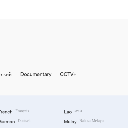
сский
Documentary
CCTV+
French
Français
Lao
ລາວ
German
Deutsch
Malay
Bahasa Melayu