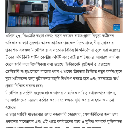
এপ্রিল ২৭, সিএমজি বাংলা ডেস্ক: নতুন ধরনের কর্মসংস্থানে নিযুক্ত কর্মীদের
অধিকার ও স্বার্থ সুরক্ষায় আরও কার্যকর পদক্ষেপ নিতে যাচ্ছে চীন। রোববার
প্রকাশিত একগুচ্ছ নির্দেশিকায় এ সংক্রান্ত বিভিন্ন দিকনির্দেশনা তুলে ধরা হয়েছে।
চীনের কমিউনিস্ট পার্টির কেন্দ্রীয় কমিটি এবং রাষ্ট্রীয় পরিষদের সাধারণ কার্যালয়
থেকে জারি করা নির্দেশিকায় বলা হয়েছে, ইন্টারনেট প্ল্যাটফর্ম ও এক্সপ্রেস
ডেলিভারি সংস্থাগুলোকে কাজের ধরন ও শ্রমের তীব্রতার ভিত্তিতে নতুন কর্মসংস্থানে
যুক্ত শ্রমিকদের জন্য যুক্তিসঙ্গত মজুরি নির্ধারণ করতে হবে এবং সময়মতো অর্থ
প্রদান নিশ্চিত করতে হবে।
নির্দেশিকায় সংশ্লিষ্ট সংস্থাগুলোকে তাদের সামাজিক দায়িত্ব যথাযথভাবে পালন,
অ্যালগরিদমের নিয়ন্ত্রণ কঠোর করা এবং স্বচ্ছতা বৃদ্ধি করার আহ্বান জানানো
হয়েছে।
এ ছাড়া সংশ্লিষ্ট খাতগুলোর ওপর নজরদারি জোরদার, পেশাজীবীদের জন্য তথ্য
প্রকাশের মানোন্নয়ন এবং এই খাতে কর্মরতদের আয় ও সুবিধা সম্পর্কে যুক্তিসঙ্গত