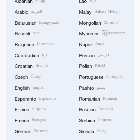
Shqip
ລາວ
Albanian
Lao
العربية
Bahasa Melayu
Arabic
Malay
Беларуская
Монгол
Belarusian
Mongolian
বাংলা
မြန်မာဘာသာ
Bengali
Myanmar
Български
नेपाली
Bulgarian
Nepali
ខ្មែរ
فارسی
Cambodian
Persian
Hrvatski
Polski
Croatian
Polish
Český
Português
Czech
Portuguese
English
پښتو
English
Pashto
Esperanto
Română
Esperanto
Romanian
Filipino
Русский
Filipino
Russian
Français
Српски
French
Serbian
Deutsch
සිංහල
German
Sinhala