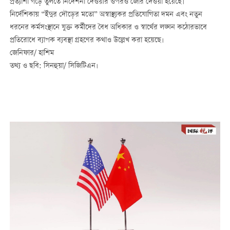
প্রত্যাশা গড়ে তুলতে নির্দেশনা দেওয়ার ওপরও জোর দেওয়া হয়েছে।
নির্দেশিকায় “ইঁদুর দৌড়ের মতো” অস্বাস্থ্যকর প্রতিযোগিতা দমন এবং নতুন
ধরনের কর্মসংস্থানে যুক্ত কর্মীদের বৈধ অধিকার ও স্বার্থের লঙ্ঘন কঠোরভাবে
প্রতিরোধে ব্যাপক ব্যবস্থা গ্রহণের কথাও উল্লেখ করা হয়েছে।
জেনিফার/ হাশিম
তথ্য ও ছবি: সিনহুয়া/ সিজিটিএন।