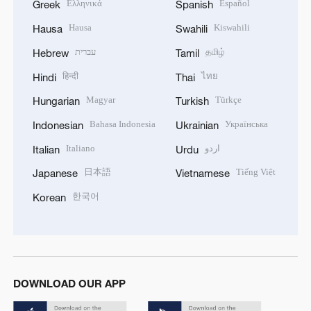
Ελληνικά
Español
Greek
Spanish
Hausa
Kiswahili
Hausa
Swahili
עברית
தமிழ்
Hebrew
Tamil
हिन्दी
ไทย
Hindi
Thai
Magyar
Türkçe
Hungarian
Turkish
Bahasa Indonesia
Українська
Indonesian
Ukrainian
Italiano
اردو
Italian
Urdu
日本語
Tiếng Việt
Japanese
Vietnamese
한국어
Korean
DOWNLOAD OUR APP