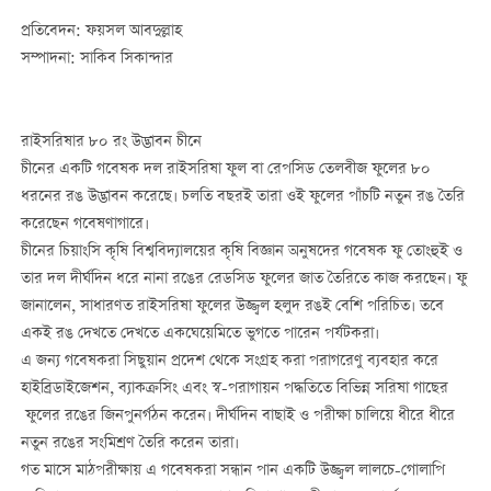
প্রতিবেদন: ফয়সল আবদুল্লাহ
সম্পাদনা: সাকিব সিকান্দার
রাইসরিষার ৮০ রং উদ্ভাবন চীনে
চীনের একটি গবেষক দল রাইসরিষা ফুল বা রেপসিড তেলবীজ ফুলের ৮০
ধরনের রঙ উদ্ভাবন করেছে। চলতি বছরই তারা ওই ফুলের পাঁচটি নতুন রঙ তৈরি
করেছেন গবেষণাগারে।
চীনের চিয়াংসি কৃষি বিশ্ববিদ্যালয়ের কৃষি বিজ্ঞান অনুষদের গবেষক ফু তোংহুই ও
তার দল দীর্ঘদিন ধরে নানা রঙের রেডসিড ফুলের জাত তৈরিতে কাজ করছেন। ফু
জানালেন, সাধারণত রাইসরিষা ফুলের উজ্জ্বল হলুদ রঙই বেশি পরিচিত। তবে
একই রঙ দেখতে দেখতে একঘেয়েমিতে ভুগতে পারেন পর্যটকরা।
এ জন্য গবেষকরা সিছুয়ান প্রদেশ থেকে সংগ্রহ করা পরাগরেণু ব্যবহার করে
হাইব্রিডাইজেশন, ব্যাকক্রসিং এবং স্ব
-
পরাগায়ন পদ্ধতিতে বিভিন্ন সরিষা গাছের
ফুলের রঙের জিন
পুনর্গঠন করেন। দীর্ঘদিন বাছাই ও পরীক্ষা চালিয়ে ধীরে ধীরে
নতুন রঙের সংমিশ্রণ তৈরি করেন তারা।
গত মাসে মাঠপরীক্ষায় এ গবেষকরা সন্ধান পান একটি উজ্জ্বল লালচে
-
গোলাপি