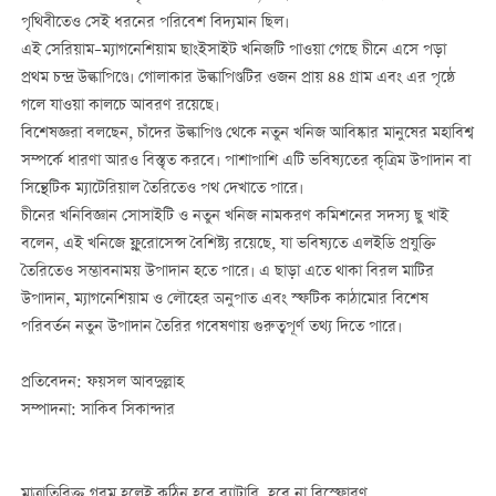
পৃথিবীতেও সেই ধরনের পরিবেশ বিদ্যমান ছিল।
এই সেরিয়াম–ম্যাগনেশিয়াম ছাংইসাইট খনিজটি পাওয়া গেছে চীনে এসে পড়া
প্রথম চন্দ্র উল্কাপিণ্ডে। গোলাকার উল্কাপিণ্ডটির ওজন প্রায় ৪৪ গ্রাম এবং এর পৃষ্ঠে
গলে যাওয়া কালচে আবরণ রয়েছে।
বিশেষজ্ঞরা বলছেন, চাঁদের উল্কাপিণ্ড থেকে নতুন খনিজ আবিষ্কার মানুষের মহাবিশ্ব
সম্পর্কে ধারণা আরও বিস্তৃত করবে। পাশাপাশি এটি ভবিষ্যতের কৃত্রিম উপাদান বা
সিন্থেটিক ম্যাটেরিয়াল তৈরিতেও পথ দেখাতে পারে।
চীনের খনিবিজ্ঞান সোসাইটি ও নতুন খনিজ নামকরণ কমিশনের সদস্য ছু খাই
বলেন, এই খনিজে ফ্লুরোসেন্স বৈশিষ্ট্য রয়েছে, যা ভবিষ্যতে এলইডি প্রযুক্তি
তৈরিতেও সম্ভাবনাময় উপাদান হতে পারে। এ ছাড়া এতে থাকা বিরল মাটির
উপাদান, ম্যাগনেশিয়াম ও লৌহের অনুপাত এবং স্ফটিক কাঠামোর বিশেষ
পরিবর্তন নতুন উপাদান তৈরির গবেষণায় গুরুত্বপূর্ণ তথ্য দিতে পারে।
প্রতিবেদন: ফয়সল আবদুল্লাহ
সম্পাদনা: সাকিব সিকান্দার
মাত্রাতিরিক্ত গরম হলেই কঠিন হবে ব্যাটারি
,
হবে না বিস্ফোরণ