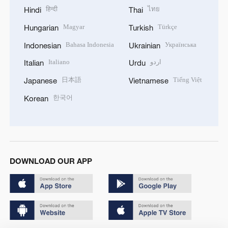
हिन्दी
ไทย
Hindi
Thai
Magyar
Türkçe
Hungarian
Turkish
Bahasa Indonesia
Українська
Indonesian
Ukrainian
Italiano
اردو
Italian
Urdu
日本語
Tiếng Việt
Japanese
Vietnamese
한국어
Korean
DOWNLOAD OUR APP