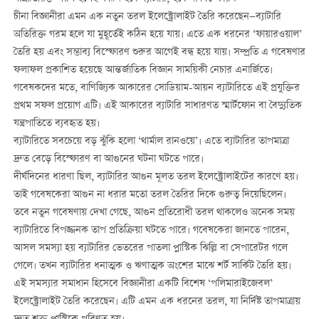
চীনা বিজ্ঞানীরা এমন এক নতুন তরল ইলেক্ট্রোলাইট তৈরি করেছেন—ব্যাটারি
অতিরিক্ত গরম হলে যা মুহূর্তেই কঠিন হয়ে যায়। এতে এক ধরনের ‘ফায়ারওয়াল’
তৈরি হয় এবং সম্ভাব্য বিস্ফোরণ শুরুর আগেই বন্ধ হয়ে যায়। সম্প্রতি এ গবেষণার
ফলাফল প্রকাশিত হয়েছে আন্তর্জাতিক বিজ্ঞান সাময়িকী নেচার এনার্জিতে।
গবেষকদের মতে, বাণিজ্যিক আকারের সোডিয়াম-আয়ন ব্যাটারিতে এই প্রযুক্তির
প্রথম সফল প্রয়োগ এটি। এই আকারের ব্যাটারি সাধারণত স্মার্টফোন বা বৈদ্যুতিক
যন্ত্রপাতিতে ব্যবহৃত হয়।
ব্যাটারিতে সবচেয়ে বড় ঝুঁকি হলো ‘থার্মাল রানওয়ে’। এতে ব্যাটারির তাপমাত্রা
দ্রুত বেড়ে বিস্ফোরণ বা আগুনের ঘটনা ঘটতে পারে।
দীর্ঘদিনের ধারণা ছিল, ব্যাটারির আগুন মূলত তরল ইলেক্ট্রোলাইটের কারণে হয়।
তাই গবেষকেরা আগুন না ধরার মতো তরল তৈরির দিকে গুরুত্ব দিয়েছিলেন।
তবে নতুন গবেষণায় দেখা গেছে, আগুন প্রতিরোধী তরল থাকলেও অনেক সময়
ব্যাটারিতে বিপজ্জনক তাপ প্রতিক্রিয়া ঘটতে পারে। গবেষকেরা জানতে পারেন,
আসল সমস্যা হয় ব্যাটারির ভেতরের পাতলা প্লাস্টিক ঝিল্লি বা সেপারেটর গলে
গেলে। তখন ব্যাটারির ধনাত্মক ও ঋণাত্মক অংশের মাঝে শর্ট সার্কিট তৈরি হয়।
এই সমস্যার সমাধান হিসেবে বিজ্ঞানীরা একটি বিশেষ ‘পলিমারাইজেবল’
ইলেক্ট্রোলাইট তৈরি করেছেন। এটি এমন এক ধরনের তরল, যা নির্দিষ্ট তাপমাত্রায়