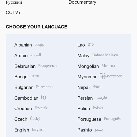
Русский
Documentary
CCTV+
CHOOSE YOUR LANGUAGE
Shqip
ລາວ
Albanian
Lao
العربية
Bahasa Melayu
Arabic
Malay
Беларуская
Монгол
Belarusian
Mongolian
বাংলা
မြန်မာဘာသာ
Bengali
Myanmar
Български
नेपाली
Bulgarian
Nepali
ខ្មែរ
فارسی
Cambodian
Persian
Hrvatski
Polski
Croatian
Polish
Český
Português
Czech
Portuguese
English
پښتو
English
Pashto