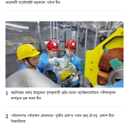
আরেকটি স্যাটেলাইট মহাকাশে পাঠাল চীন
1
মহাবিশ্বের রহস্য উন্মোচনে যুগান্তকারী হেভি-আয়ন অ্যাক্সিলারেটরের পরীক্ষামূলক
কার্যক্রম শুরু করল চীন
2
পরিবেশগত পর্যবেক্ষণ জোরদারে ‘তৃতীয় মেরু’র পারদ তথ্য-উপাত্ত প্রকাশ চীনা
বিজ্ঞানীদের