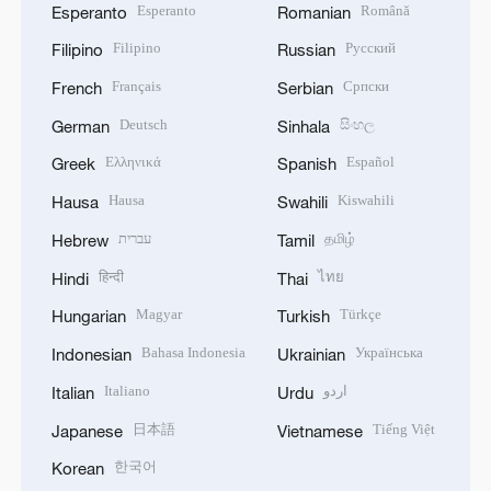
Esperanto
Română
Esperanto
Romanian
Filipino
Русский
Filipino
Russian
Français
Српски
French
Serbian
Deutsch
සිංහල
German
Sinhala
Ελληνικά
Español
Greek
Spanish
Hausa
Kiswahili
Hausa
Swahili
עברית
தமிழ்
Hebrew
Tamil
हिन्दी
ไทย
Hindi
Thai
Magyar
Türkçe
Hungarian
Turkish
Bahasa Indonesia
Українська
Indonesian
Ukrainian
Italiano
اردو
Italian
Urdu
日本語
Tiếng Việt
Japanese
Vietnamese
한국어
Korean