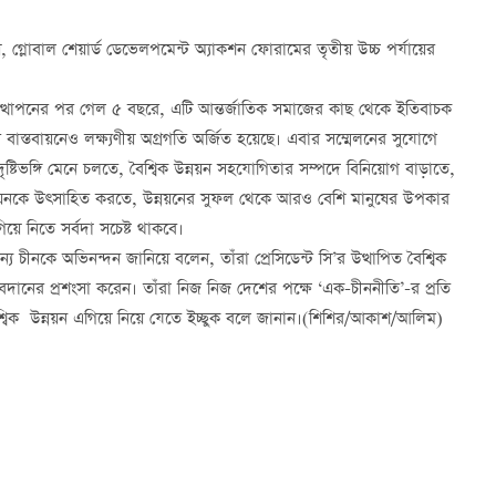
, গ্লোবাল শেয়ার্ড ডেভেলপমেন্ট অ্যাকশন ফোরামের তৃতীয় উচ্চ পর্যায়ের
স্তাব উত্থাপনের পর গেল ৫ বছরে, এটি আন্তর্জাতিক সমাজের কাছ থেকে ইতিবাচক
াবের বাস্তবায়নেও লক্ষ্যণীয় অগ্রগতি অর্জিত হয়েছে। এবার সম্মেলনের সুযোগে
িভঙ্গি মেনে চলতে, বৈশ্বিক উন্নয়ন সহযোগিতার সম্পদে বিনিয়োগ বাড়াতে,
উন্নয়নকে উত্সাহিত করতে, উন্নয়নের সুফল থেকে আরও বেশি মানুষের উপকার
য়ে নিতে সর্বদা সচেষ্ট থাকবে।
ীনকে অভিনন্দন জানিয়ে বলেন, তাঁরা প্রেসিডেন্ট সি’র উত্থাপিত বৈশ্বিক
র অবদানের প্রশংসা করেন। তাঁরা নিজ নিজ দেশের পক্ষে ‘এক-চীননীতি’-র প্রতি
ৈশ্বিক উন্নয়ন এগিয়ে নিয়ে যেতে ইচ্ছুক বলে জানান।(শিশির/আকাশ/আলিম)