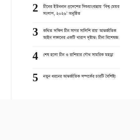
2
চীনের ইউননান প্রদেশের সিশুয়াংবান্নায় ‘বিশ্ব মেয়র
সংলাপ, ২০২৬’ অনুষ্ঠিত
3
কথিত 'দক্ষিণ চীন সাগর সালিশি রায়' আন্তর্জাতিক
আইন লঙ্ঘনের একটি খারাপ দৃষ্টান্ত: চীনা বিশেষজ্ঞ
4
শেষ হলো চীন ও রাশিয়ার যৌথ সামরিক মহড়া
5
নতুন ধরনের আন্তর্জাতিক সম্পর্কের চারটি বৈশিষ্ট্য