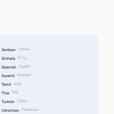
Serbian
Српски
Sinhala
සිංහල
Spanish
Español
Swahili
Kiswahili
Tamil
தமிழ்
Thai
ไทย
Turkish
Türkçe
Ukrainian
Українська