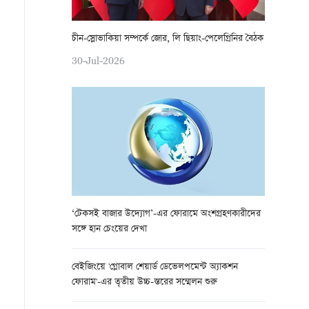
চীন-স্লোভাকিয়া সম্পর্কে জোর, লি ছিয়াং-পেলেগ্রিনির বৈঠক
30-Jul-2026
‘টেকসই বাজার উদ্যোগ’-এর ফোরামে অংশগ্রহণকারীদের
সঙ্গে হান চেংয়ের দেখা
বেইজিংয়ে 'গ্লোবাল শেয়ার্ড ডেভেলপমেন্ট অ্যাকশন
ফোরাম'-এর তৃতীয় উচ্চ-স্তরের সম্মেলন শুরু