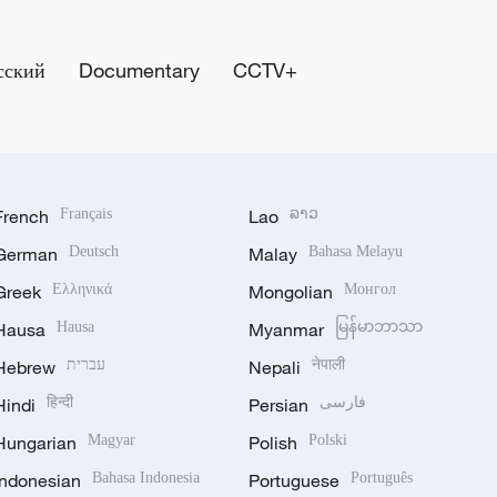
сский
Documentary
CCTV+
French
Français
Lao
ລາວ
German
Deutsch
Malay
Bahasa Melayu
Greek
Ελληνικά
Mongolian
Монгол
Hausa
Hausa
Myanmar
မြန်မာဘာသာ
Hebrew
עברית
Nepali
नेपाली
Hindi
हिन्दी
Persian
فارسی
Hungarian
Magyar
Polish
Polski
Indonesian
Bahasa Indonesia
Portuguese
Português