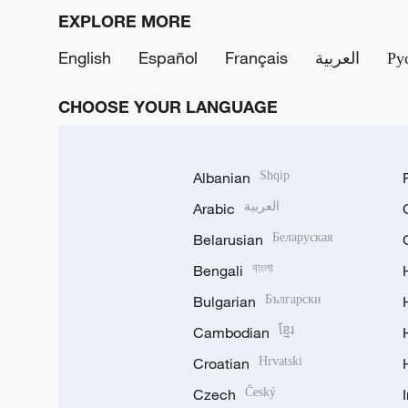
EXPLORE MORE
English
Español
Français
العربية
Ру
CHOOSE YOUR LANGUAGE
Albanian
Shqip
Arabic
العربية
Belarusian
Беларуская
Bengali
বাংলা
Bulgarian
Български
Cambodian
ខ្មែរ
Croatian
Hrvatski
Czech
Český