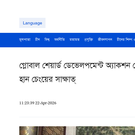
Language
মূলপাতা
চীন
বিশ্ব
অর্থনীতি
মতামত
প্রযুক্তি
জীবনযাপন
চীনের শিল্প 
গ্লোবাল শেয়ার্ড ডেভেলপমেন্ট অ্যাকশন
হান চেংয়ের সাক্ষাত্
11:23:39 22-Apr-2026