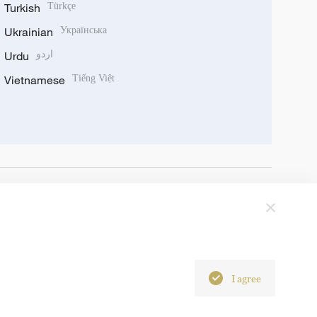
Turkish
Türkçe
Ukrainian
Українська
Urdu
اردو
Vietnamese
Tiếng Việt
I agree
6