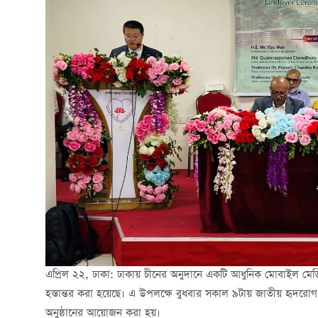
এপ্রিল ২২, ঢাকা: ঢাকায় চীনের অনুদানে একটি আধুনিক মোবাইল মেডি
হস্তান্তর করা হয়েছে। এ উপলক্ষে বুধবার সকাল ৯টায় জাতীয় হৃদর
অনুষ্ঠানের আয়োজন করা হয়।