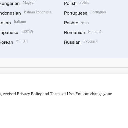
Hungarian
Magyar
Polish
Polski
Indonesian
Bahasa Indonesia
Portuguese
Português
Italian
Italiano
Pashto
پښتو
Japanese
日本語
Romanian
Română
Korean
한국어
Russian
Русский
es, revised Privacy Policy and Terms of Use. You can change your
备 11010502050052号
Disinformation report hotline: 010-8506146