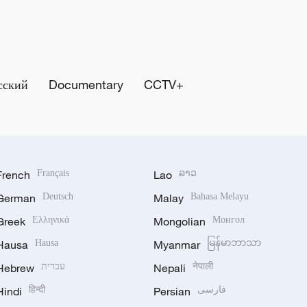
сский
Documentary
CCTV+
French
Français
Lao
ລາວ
German
Deutsch
Malay
Bahasa Melayu
Greek
Ελληνικά
Mongolian
Монгол
Hausa
Hausa
Myanmar
မြန်မာဘာသာ
Hebrew
עברית
Nepali
नेपाली
Hindi
हिन्दी
Persian
فارسی