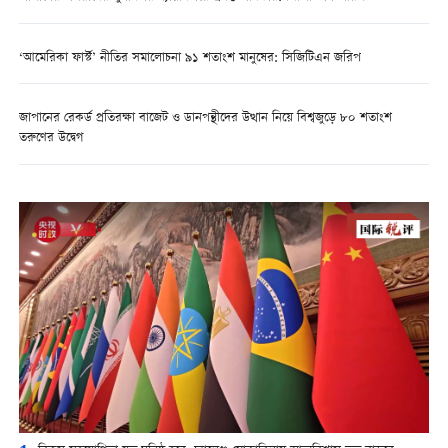
‘আমেরিকা ফার্স্ট’ নীতির সমালোচনা ৯১ শতাংশ মানুষের: সিজিটিএন জরিপ
জাপানের রেকর্ড প্রতিরক্ষা বাজেট ও ডানপন্থীদের উত্থান নিয়ে বিশ্বজুড়ে ৮০ শতাংশ
তরুণের উদ্বেগ