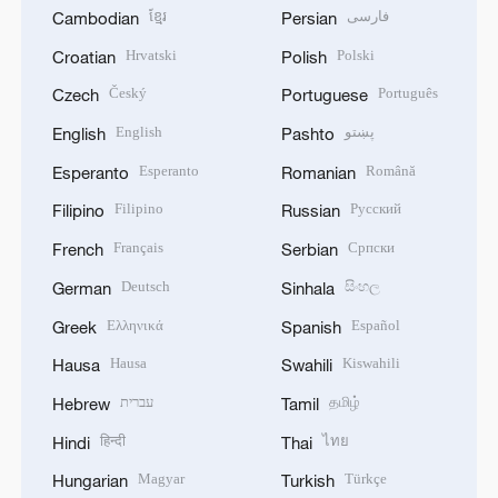
ខ្មែរ
فارسی
Cambodian
Persian
Hrvatski
Polski
Croatian
Polish
Český
Português
Czech
Portuguese
English
پښتو
English
Pashto
Esperanto
Română
Esperanto
Romanian
Filipino
Русский
Filipino
Russian
Français
Српски
French
Serbian
Deutsch
සිංහල
German
Sinhala
Ελληνικά
Español
Greek
Spanish
Hausa
Kiswahili
Hausa
Swahili
עברית
தமிழ்
Hebrew
Tamil
हिन्दी
ไทย
Hindi
Thai
Magyar
Türkçe
Hungarian
Turkish