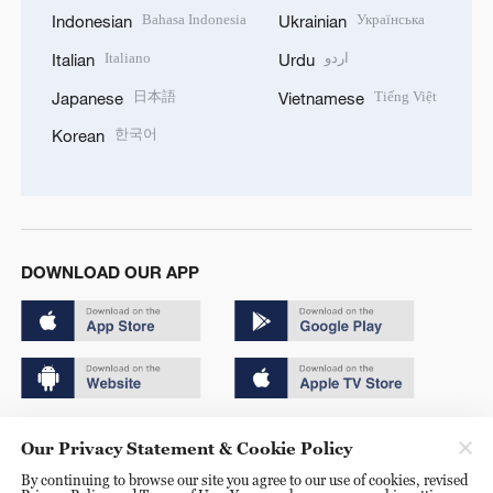
Bahasa Indonesia
Українська
Indonesian
Ukrainian
Italiano
اردو
Italian
Urdu
日本語
Tiếng Việt
Japanese
Vietnamese
한국어
Korean
DOWNLOAD OUR APP
Copyright © 2024 CGTN.
Our Privacy Statement & Cookie Policy
京ICP备20000184号
By continuing to browse our site you agree to our use of cookies, revised