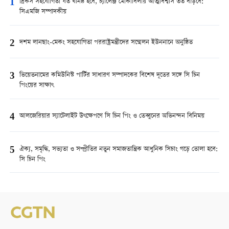
1
ব্রিকস সহযোগিতা যত ঘনিষ্ঠ হবে, চ্যালেঞ্জ মোকাবিলায় আত্মবিশ্বাস তত বাড়বে:
সিএমজি সম্পাদকীয়
2
দশম লানছাং-মেকং সহযোগিতা পররাষ্ট্রমন্ত্রীদের সম্মেলন ইউননানে অনুষ্ঠিত
3
ভিয়েতনামের কমিউনিস্ট পার্টির সাধারণ সম্পাদকের বিশেষ দূতের সঙ্গে সি চিন
পিংয়ের সাক্ষাৎ
4
আলজেরিয়ার স্যাটেলাইট উৎক্ষেপণে সি চিন পিং ও তেব্বুনের অভিনন্দন বিনিময়
5
ঐক্য, সমৃদ্ধি, সভ্যতা ও সম্প্রীতির নতুন সমাজতান্ত্রিক আধুনিক সিচাং গড়ে তোলা হবে:
সি চিন পিং