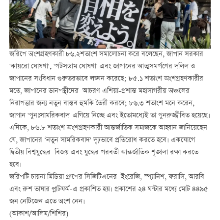
জরিপে অংশগ্রহণকারী ৮৬.২শতাংশ সমালোচনা করে বলেছেন, জাপান সরকার
'কায়রো ঘোষণা', 'পটসডাম ঘোষণা' এবং জাপানের আত্মসমর্পণের দলিল ও
জাপানের সংবিধান গুরুতরভাবে লঙ্ঘন করেছে; ৮৫.১ শতাংশ অংশগ্রহণকারীর
মতে, জাপানের ডানপন্থীদের আচরণ এশিয়া-প্রশান্ত মহাসাগরীয় অঞ্চলের
নিরাপত্তার জন্য নতুন বাস্তব হুমকি তৈরী করবে; ৮৬.৩ শতাংশ মনে করেন,
জাপান 'পুনঃসামরিকবাদ' এগিয়ে নিচ্ছে এবং ইতোমধ্যেই তা পুনরুজ্জীবিত হয়েছে।
এদিকে, ৮৬.৮ শতাংশ অংশগ্রহণকারী আন্তর্জাতিক সমাজকে আহ্বান জানিয়েছেন
যে, জাপানের ‘নতুন সামরিকবাদ' দৃঢ়ভাবে প্রতিরোধ করতে হবে। একযোগে
দ্বিতীয় বিশ্বযুদ্ধের বিজয় এবং যুদ্ধের পরবর্তী আন্তর্জাতিক শৃঙ্খলা রক্ষা করতে
হবে।
জরিপটি চায়না মিডিয়া গ্রুপের সিজিটিএনের ইংরেজি, স্প্যানিশ, ফরাসি, আরবি
এবং রুশ ভাষার প্লাটফর্ম-এ প্রকাশিত হয়। প্রকাশের ২৪ ঘন্টার মধ্যে মোট ৪৪৯৫
জন নেটিজেন এতে অংশ নেন।
(আকাশ/আলিম/শিশির)