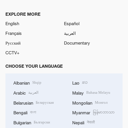
EXPLORE MORE
English
Español
Français
العربية
Русский
Documentary
CCTV+
CHOOSE YOUR LANGUAGE
Shqip
ລາວ
Albanian
Lao
العربية
Bahasa Melayu
Arabic
Malay
Беларуская
Монгол
Belarusian
Mongolian
বাংলা
မြန်မာဘာသာ
Bengali
Myanmar
Български
नेपाली
Bulgarian
Nepali