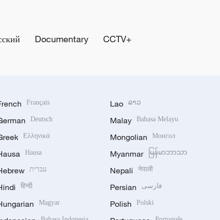
сский
Documentary
CCTV+
French
Français
Lao
ລາວ
German
Deutsch
Malay
Bahasa Melayu
Greek
Ελληνικά
Mongolian
Монгол
Hausa
Hausa
Myanmar
မြန်မာဘာသာ
Hebrew
עברית
Nepali
नेपाली
Hindi
हिन्दी
Persian
فارسی
Hungarian
Magyar
Polish
Polski
Bahasa Indonesia
Português