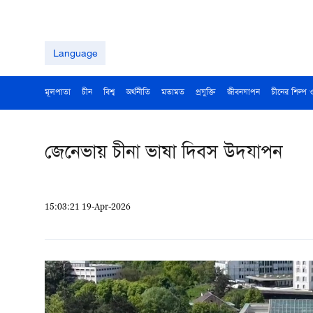
Language
মূলপাতা
চীন
বিশ্ব
অর্থনীতি
মতামত
প্রযুক্তি
জীবনযাপন
চীনের শিল্প 
জেনেভায় চীনা ভাষা দিবস উদযাপন
15:03:21 19-Apr-2026