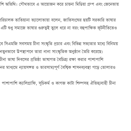
বেশি অতিথি। যৌথভাবে এ আয়োজন করে চায়না মিডিয়া গ্রুপ এবং জেনেভায়
হাপরিচালক তাতিয়ানা ভ্যালোভায়া বলেন, জাতিসংঘের ছয়টি সরকারি ভাষার
 এটি শুধু সমাজে ভাষার গুরুত্বই তুলে ধরে না বরং বহুপাক্ষিক কূটনীতিতেও
বে সিএমজি সবসময় চীনা সংস্কৃতি প্রচার এবং বিভিন্ন সভ্যতার মধ্যে বিনিময়
ুনভাবে উপস্থাপনে তারা নানা সাংস্কৃতিক অনুষ্ঠান তৈরি করেছে।
 চীনা ভাষা দিবসের প্রতিষ্ঠা ভাষাগত বৈচিত্র্য রক্ষা করার পাশাপাশি
যমে ন্যায়সঙ্গত ও ভারসাম্যপূর্ণ বৈশ্বিক শাসনব্যবস্থা গড়ে তোলারও
 পাশাপাশি ক্যালিগ্রাফি, সূচিকর্ম ও কাগজ কাটা শিল্পসহ ঐতিহ্যবাহী চীনা