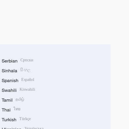
Serbian
Српски
Sinhala
සිංහල
Spanish
Español
Swahili
Kiswahili
Tamil
தமிழ்
Thai
ไทย
Turkish
Türkçe
Українська