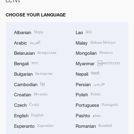
CCTV+
CHOOSE YOUR LANGUAGE
Shqip
ລາວ
Albanian
Lao
العربية
Bahasa Melayu
Arabic
Malay
Беларуская
Монгол
Belarusian
Mongolian
বাংলা
မြန်မာဘာသာ
Bengali
Myanmar
Български
नेपाली
Bulgarian
Nepali
ខ្មែរ
فارسی
Cambodian
Persian
Hrvatski
Polski
Croatian
Polish
Český
Português
Czech
Portuguese
English
پښتو
English
Pashto
Esperanto
Română
Esperanto
Romanian