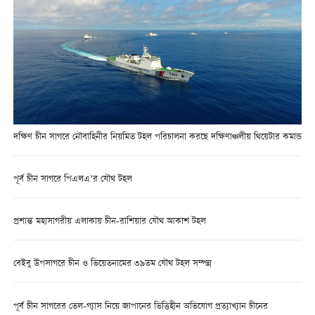
দক্ষিণ চীন সাগরে নৌবাহিনীর নিয়মিত টহল পরিচালনা করছে দক্ষিণাঞ্চলীয় থিয়েটার কমান্ড
পূর্ব চীন সাগরে পিএলএ’র যৌথ টহল
প্রশান্ত মহাসাগরীয় এলাকায় চীন-রাশিয়ার যৌথ আকাশ টহল
বেইবু উপসাগরে চীন ও ভিয়েতনামের ৩৯তম যৌথ টহল সম্পন্ন
পূর্ব চীন সাগরের তেল-গ্যাস নিয়ে জাপানের ভিত্তিহীন অভিযোগ প্রত্যাখ্যান চীনের