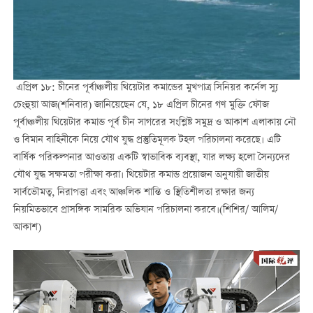
এপ্রিল ১৮: চীনের পূর্বাঞ্চলীয় থিয়েটার কমান্ডের মুখপাত্র সিনিয়র কর্নেল স্যু
চেংহুয়া আজ(শনিবার) জানিয়েছেন যে, ১৮ এপ্রিল চীনের গণ মুক্তি ফৌজ
পূর্বাঞ্চলীয় থিয়েটার কমান্ড পূর্ব চীন সাগরের সংশ্লিষ্ট সমুদ্র ও আকাশ এলাকায় নৌ
ও বিমান বাহিনীকে নিয়ে যৌথ যুদ্ধ প্রস্তুতিমূলক টহল পরিচালনা করেছে। এটি
বার্ষিক পরিকল্পনার আওতায় একটি স্বাভাবিক ব্যবস্থা, যার লক্ষ্য হলো সৈন্যদের
যৌথ যুদ্ধ সক্ষমতা পরীক্ষা করা। থিয়েটার কমান্ড প্রয়োজন অনুযায়ী জাতীয়
সার্বভৌমত্ব, নিরাপত্তা এবং আঞ্চলিক শান্তি ও স্থিতিশীলতা রক্ষার জন্য
নিয়মিতভাবে প্রাসঙ্গিক সামরিক অভিযান পরিচালনা করবে।(শিশির/ আলিম/
আকাশ)