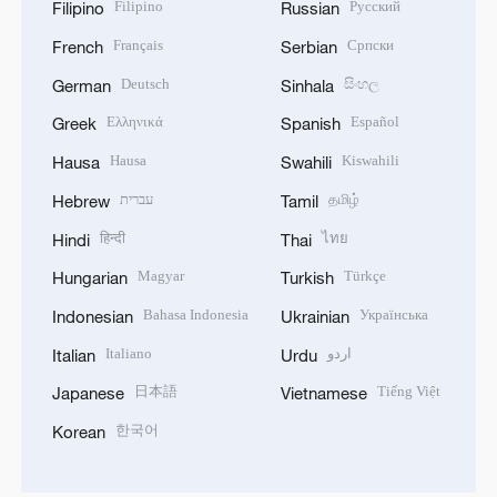
Filipino
Русский
Filipino
Russian
Français
Српски
French
Serbian
Deutsch
සිංහල
German
Sinhala
Ελληνικά
Español
Greek
Spanish
Hausa
Kiswahili
Hausa
Swahili
עברית
தமிழ்
Hebrew
Tamil
हिन्दी
ไทย
Hindi
Thai
Magyar
Türkçe
Hungarian
Turkish
Bahasa Indonesia
Українська
Indonesian
Ukrainian
Italiano
اردو
Italian
Urdu
日本語
Tiếng Việt
Japanese
Vietnamese
한국어
Korean