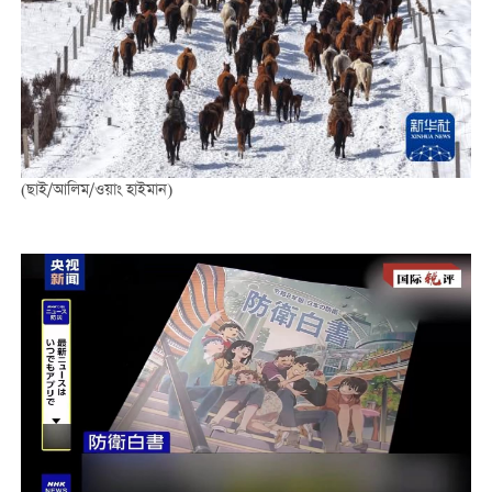
(ছাই/আলিম/ওয়াং হাইমান)