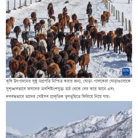
কৃষি উত্পাদনের সুষ্ঠু অগ্রগতি নিশ্চিত করার জন্য, ঘোড়া-পালকেরা ঘোড়াগুলোকে
সুশৃঙ্খলভাবে ফসলের অবশিষ্টাংশযুক্ত মাঠ থেকে বের করে আনে এবং
দলবদ্ধভাবে তাদের সেইসব প্রাকৃতিক তৃণভূমিতে ফিরিয়ে নিয়ে যায়।