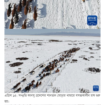
এপ্রিল ১৫: সম্প্রতি কানসু প্রদেশের শানতান ঘোড়ার খামারে বসন্তকালীন চাষ শুরু
হয়।