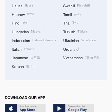
Hausa
Kiswahili
Hausa
Swahili
עברית
தமிழ்
Hebrew
Tamil
हिन्दी
ไทย
Hindi
Thai
Magyar
Türkçe
Hungarian
Turkish
Bahasa Indonesia
Українська
Indonesian
Ukrainian
Italiano
اردو
Italian
Urdu
日本語
Tiếng Việt
Japanese
Vietnamese
한국어
Korean
DOWNLOAD OUR APP