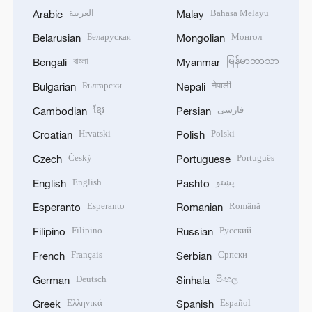
العربية
Bahasa Melayu
Arabic
Malay
Беларуская
Монгол
Belarusian
Mongolian
বাংলা
မြန်မာဘာသာ
Bengali
Myanmar
Български
नेपाली
Bulgarian
Nepali
ខ្មែរ
فارسی
Cambodian
Persian
Hrvatski
Polski
Croatian
Polish
Český
Português
Czech
Portuguese
English
پښتو
English
Pashto
Esperanto
Română
Esperanto
Romanian
Filipino
Русский
Filipino
Russian
Français
Српски
French
Serbian
Deutsch
සිංහල
German
Sinhala
Ελληνικά
Español
Greek
Spanish