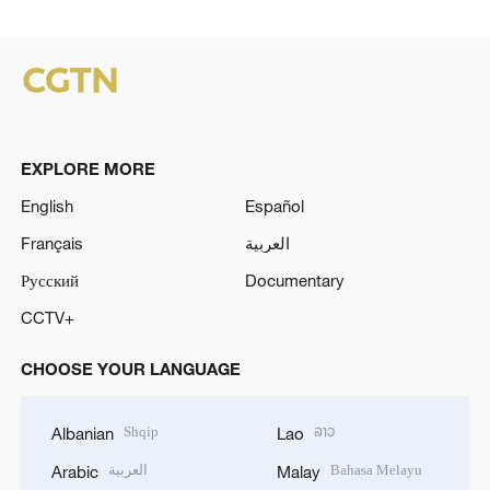
EXPLORE MORE
English
Español
Français
العربية
Русский
Documentary
CCTV+
CHOOSE YOUR LANGUAGE
Shqip
ລາວ
Albanian
Lao
العربية
Bahasa Melayu
Arabic
Malay