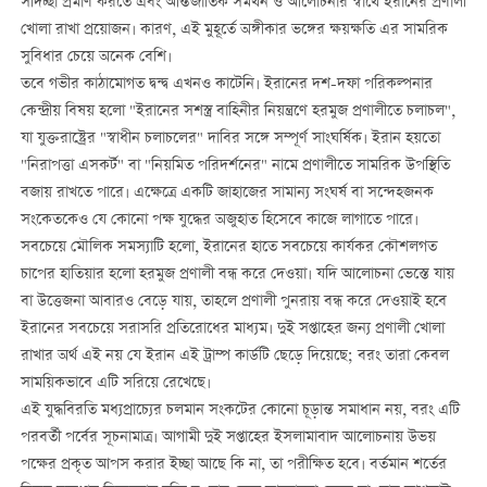
সদিচ্ছা প্রমাণ করতে এবং আন্তর্জাতিক সমর্থন ও আলোচনার স্বার্থে ইরানের প্রণালী
খোলা রাখা প্রয়োজন। কারণ, এই মুহূর্তে অঙ্গীকার ভঙ্গের ক্ষয়ক্ষতি এর সামরিক
সুবিধার চেয়ে অনেক বেশি।
তবে গভীর কাঠামোগত দ্বন্দ্ব এখনও কাটেনি। ইরানের দশ-দফা পরিকল্পনার
কেন্দ্রীয় বিষয় হলো "ইরানের সশস্ত্র বাহিনীর নিয়ন্ত্রণে হরমুজ প্রণালীতে চলাচল",
যা যুক্তরাষ্ট্রের "স্বাধীন চলাচলের" দাবির সঙ্গে সম্পূর্ণ সাংঘর্ষিক। ইরান হয়তো
"নিরাপত্তা এসকর্ট" বা "নিয়মিত পরিদর্শনের" নামে প্রণালীতে সামরিক উপস্থিতি
বজায় রাখতে পারে। এক্ষেত্রে একটি জাহাজের সামান্য সংঘর্ষ বা সন্দেহজনক
সংকেতকেও যে কোনো পক্ষ যুদ্ধের অজুহাত হিসেবে কাজে লাগাতে পারে।
সবচেয়ে মৌলিক সমস্যাটি হলো, ইরানের হাতে সবচেয়ে কার্যকর কৌশলগত
চাপের হাতিয়ার হলো হরমুজ প্রণালী বন্ধ করে দেওয়া। যদি আলোচনা ভেস্তে যায়
বা উত্তেজনা আবারও বেড়ে যায়, তাহলে প্রণালী পুনরায় বন্ধ করে দেওয়াই হবে
ইরানের সবচেয়ে সরাসরি প্রতিরোধের মাধ্যম। দুই সপ্তাহের জন্য প্রণালী খোলা
রাখার অর্থ এই নয় যে ইরান এই ট্রাম্প কার্ডটি ছেড়ে দিয়েছে; বরং তারা কেবল
সাময়িকভাবে এটি সরিয়ে রেখেছে।
এই যুদ্ধবিরতি মধ্যপ্রাচ্যের চলমান সংকটের কোনো চূড়ান্ত সমাধান নয়, বরং এটি
পরবর্তী পর্বের সূচনামাত্র। আগামী দুই সপ্তাহের ইসলামাবাদ আলোচনায় উভয়
পক্ষের প্রকৃত আপস করার ইচ্ছা আছে কি না, তা পরীক্ষিত হবে। বর্তমান শর্তের