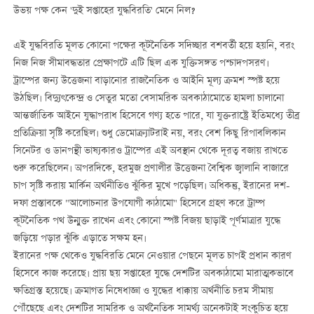
উভয় পক্ষ কেন 'দুই সপ্তাহের যুদ্ধবিরতি' মেনে নিল?
এই যুদ্ধবিরতি মূলত কোনো পক্ষের কূটনৈতিক সদিচ্ছার বশবর্তী হয়ে হয়নি, বরং
নিজ নিজ সীমাবদ্ধতার প্রেক্ষাপটে এটি ছিল এক যুক্তিসঙ্গত পশ্চাদপসরণ।
ট্রাম্পের জন্য উত্তেজনা বাড়ানোর রাজনৈতিক ও আইনি মূল্য ক্রমশ স্পষ্ট হয়ে
উঠছিল। বিদ্যুৎকেন্দ্র ও সেতুর মতো বেসামরিক অবকাঠামোতে হামলা চালানো
আন্তর্জাতিক আইনে যুদ্ধাপরাধ হিসেবে গণ্য হতে পারে, যা যুক্তরাষ্ট্রে ইতিমধ্যে তীব্র
প্রতিক্রিয়া সৃষ্টি করেছিল। শুধু ডেমোক্র্যাটরাই নয়, বরং বেশ কিছু রিপাবলিকান
সিনেটর ও ডানপন্থী ভাষ্যকারও ট্রাম্পের এই অবস্থান থেকে দূরত্ব বজায় রাখতে
শুরু করেছিলেন। অপরদিকে, হরমুজ প্রণালীর উত্তেজনা বৈশ্বিক জ্বালানি বাজারে
চাপ সৃষ্টি করায় মার্কিন অর্থনীতিও ঝুঁকির মুখে পড়েছিল। অধিকন্তু, ইরানের দশ-
দফা প্রস্তাবকে "আলোচনার উপযোগী কাঠামো" হিসেবে গ্রহণ করে ট্রাম্প
কূটনৈতিক পথ উন্মুক্ত রাখেন এবং কোনো স্পষ্ট বিজয় ছাড়াই পূর্ণমাত্রার যুদ্ধে
জড়িয়ে পড়ার ঝুঁকি এড়াতে সক্ষম হন।
ইরানের পক্ষ থেকেও যুদ্ধবিরতি মেনে নেওয়ার পেছনে মূলত চাপই প্রধান কারণ
হিসেবে কাজ করেছে। প্রায় ছয় সপ্তাহের যুদ্ধে দেশটির অবকাঠামো মারাত্মকভাবে
ক্ষতিগ্রস্ত হয়েছে। ক্রমাগত নিষেধাজ্ঞা ও যুদ্ধের ধাক্কায় অর্থনীতি চরম সীমায়
পৌঁছেছে এবং দেশটির সামরিক ও অর্থনৈতিক সামর্থ্য অনেকটাই সংকুচিত হয়ে