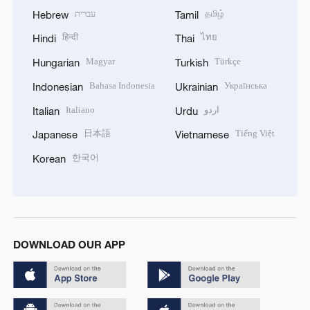
עברית
தமிழ்
Hebrew
Tamil
हिन्दी
ไทย
Hindi
Thai
Magyar
Türkçe
Hungarian
Turkish
Bahasa Indonesia
Українська
Indonesian
Ukrainian
Italiano
اردو
Italian
Urdu
日本語
Tiếng Việt
Japanese
Vietnamese
한국어
Korean
DOWNLOAD OUR APP