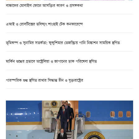
বাচ্চাদের মোবাইল ফোনে আসক্তির কারণ ও প্রসঙ্গকথা
এআই ও রোবটিক্সের ভবিষ্যৎ শাংহাই টেক কনফারেন্সে
ভূমিকম্প ও সুনামির সতর্কতা: ফুকুশিমার তেজস্ক্রিয় পানি নিষ্কাশন সাময়িক স্থগিত
মার্কিন শুল্কের প্রভাবে অস্ট্রেলিয়া ও জাপানের ডাক পরিষেবা স্থগিত
পারস্পরিক শুল্ক স্থগিত রাখার সিদ্ধান্ত চীন ও যুক্তরাষ্ট্রের