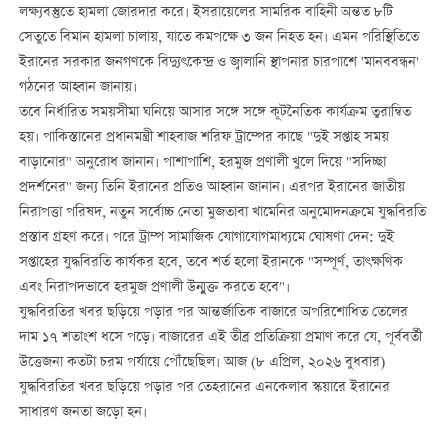
লক্ষ্যবস্তুতে হামলা জোরদার করে। ইসরায়েলের সামরিক বাহিনী অন্তত ৮টি
সেতুতে বিমান হামলা চালায়, যাতে কমপক্ষে ৩ জন নিহত হন। এমন পরিস্থিতিতে
ইরানের সরকার জনগণকে বিদ্যুৎকেন্দ্র ও জ্বালানি স্থাপনার চারপাশে 'মানববন্ধন'
গঠনের আহ্বান জানায়।
তবে নির্ধারিত সময়সীমা ঘনিয়ে আসার সঙ্গে সঙ্গে কূটনৈতিক কার্যক্রম ত্বরান্বিত
হয়। পাকিস্তানের প্রধানমন্ত্রী শাহবাজ শরিফ ট্রাম্পের কাছে "দুই সপ্তাহ সময়
বাড়ানোর" অনুরোধ জানান। পাশাপাশি, হরমুজ প্রণালী খুলে দিয়ে "সদিচ্ছা
প্রদর্শনের" জন্য তিনি ইরানের প্রতিও আহ্বান জানান। এরপর ইরানের জাতীয়
নিরাপত্তা পরিষদ, নতুন সর্বোচ্চ নেতা মুজতাবা খামেনির অনুমোদনক্রমে যুদ্ধবিরতি
প্রস্তাব গ্রহণ করে। পরে ট্রাম্প সামাজিক যোগাযোগমাধ্যমে ঘোষণা দেন: দুই
সপ্তাহের যুদ্ধবিরতি কার্যকর হবে, তবে শর্ত হলো ইরানকে "সম্পূর্ণ, তাৎক্ষণিক
এবং নিরাপদভাবে হরমুজ প্রণালী উন্মুক্ত করতে হবে"।
যুদ্ধবিরতির খবর ছড়িয়ে পড়ার পর আন্তর্জাতিক বাজারে অপরিশোধিত তেলের
দাম ১৭ শতাংশ ধসে পড়ে। বাজারের এই তীব্র প্রতিক্রিয়া প্রমাণ করে যে, পূর্ববর্তী
উত্তেজনা কতটা চরম পর্যায়ে পৌঁছেছিল। আজ (৮ এপ্রিল, ২০২৬ বুধবার)
যুদ্ধবিরতির খবর ছড়িয়ে পড়ার পর তেহরানের এনকেলাব স্কয়ারে ইরানের
সাধারণ জনতা জড়ো হন।