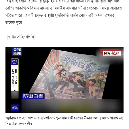
বিস্তর ব্যবধান বিবেচনায় চুক্তি হওয়ার চেয়ে আলোচনা ভেস্তে যাওয়ার আশঙ্কাই
বেশি। আকস্মিক বিমান হামলা ও মিসাইল হামলার ঘটনা যেকোনো সময় আবারও
ঘটতে পারে। একটি প্রকৃত ও স্থায়ী যুদ্ধবিরতি অর্জন থেকে এই অঞ্চল এখনও
অনেক দূরে।
(স্বর্ণা/তৌহিদ/লিলি)
অ্যানিমের প্রচ্ছদ জাপানের দ্রুতগতিতে পুনঃসামরিকীকরণের উচ্চাকাঙ্ক্ষা লুকাতে পারছে না:
সিএমজি সম্পাদকীয়