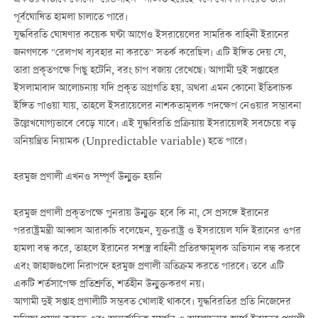
একতরফাভাবে কোনো "রেডলাইন" লঙ্ঘিত হয়েছে বলে ঘোষণা দিয়েও তারা
পূর্বঘোষিত হামলা চালাতে পারে।
যুদ্ধবিরতি ঘোষণার কয়েক ঘণ্টা আগেও ইসরায়েলের সামরিক বাহিনী ইরানের
জনগণকে "রেলপথ ব্যবহার না করতে" সতর্ক করেছিল। এটি ইঙ্গিত দেয় যে,
তারা প্রকৃতপক্ষে পিছু হটেনি, বরং চাপ বজায় রেখেছে। আগামী দুই সপ্তাহের
ইসলামাবাদ আলোচনায় যদি প্রকৃত অগ্রগতি হয়, অথবা এমন কোনো ইতিবাচক
ইঙ্গিত পাওয়া যায়, তাহলে ইসরায়েলের নাশকতামূলক পদক্ষেপ নেওয়ার সম্ভাবনা
উল্লেখযোগ্যভাবে বেড়ে যাবে। এই যুদ্ধবিরতি প্রক্রিয়ায় ইসরায়েলই সবচেয়ে বড়
অনিয়ন্ত্রিত নিয়ামক (Unpredictable variable) হতে পারে।
হরমুজ প্রণালী এখনও সম্পূর্ণ উন্মুক্ত হয়নি
হরমুজ প্রণালী প্রকৃতপক্ষে পুনরায় উন্মুক্ত হবে কি না, সে প্রসঙ্গে ইরানের
পররাষ্ট্রমন্ত্রী আব্বাস আরাকচি বলেছেন, যুক্তরাষ্ট্র ও ইসরায়েল যদি ইরানের ওপর
হামলা বন্ধ করে, তাহলে ইরানের সশস্ত্র বাহিনী প্রতিরক্ষামূলক অভিযান বন্ধ করবে
এবং জাহাজগুলো নিরাপদে হরমুজ প্রণালী অতিক্রম করতে পারবে। তবে এটি
একটি শর্তসাপেক্ষ প্রতিশ্রুতি, শর্তহীন উন্মুক্তকরণ নয়।
আগামী দুই সপ্তাহ প্রণালীটি সম্ভবত খোলাই থাকবে। যুদ্ধবিরতির প্রতি নিজেদের