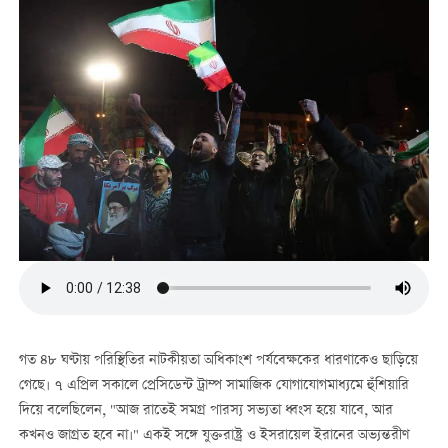
গত ৪৮ ঘণ্টায় পরিস্থিতির নাটকীয়তা অধিকাংশ পর্যবেক্ষকের ধারণাকেও ছাড়িয়ে
গেছে। ৭ এপ্রিল সকালে প্রেসিডেন্ট ট্রাম্প সামাজিক যোগাযোগমাধ্যমে হুঁশিয়ারি
দিয়ে বলেছিলেন, "আজ রাতেই সমগ্র পারস্য সভ্যতা ধ্বংস হয়ে যাবে, আর
কখনও জাগ্রত হবে না।" একই সঙ্গে যুক্তরাষ্ট্র ও ইসরায়েল ইরানের অভ্যন্তরীণ