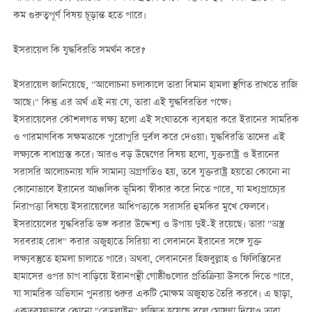
কম গুরুত্বপূর্ণ বিষয় চূড়ান্ত হতে পারে।
ইসরায়েল কি যুদ্ধবিরতি সমর্থন করে?
ইসরায়েল জানিয়েছে, "আলোচনা চলাকালে তারা বিমান হামলা স্থগিত রাখতে রাজি
আছে।" কিন্তু এর অর্থ এই নয় যে, তারা এই যুদ্ধবিরতির পক্ষে।
ইসরায়েলের কৌশলগত লক্ষ্য হলো এই সংঘাতকে ব্যবহার করে ইরানের সামরিক
ও পারমাণবিক সক্ষমতাকে পুরোপুরি দুর্বল করে দেওয়া। যুদ্ধবিরতি তাদের এই
লক্ষ্যকে বাধাগ্রস্ত করে। আরও বড় উদ্বেগের বিষয় হলো, যুক্তরাষ্ট্র ও ইরানের
সরাসরি আলোচনায় যদি সামান্য অগ্রগতিও হয়, তবে যুক্তরাষ্ট্র হয়তো কোনো না
কোনোভাবে ইরানের আঞ্চলিক ভূমিকা স্বীকার করে নিতে পারে, যা মধ্যপ্রাচ্যের
নিরাপত্তা বিষয়ে ইসরায়েলের আধিপত্যকে সরাসরি হুমকির মুখে ফেলবে।
ইসরায়েলের যুদ্ধবিরতি ভঙ্গ করার উদ্দেশ্য ও উপায় দুই-ই রয়েছে। তারা "অস্ত্র
সরবরাহ রোধ" করার অজুহাতে সিরিয়া বা লেবাননে ইরানের সঙ্গে যুক্ত
লক্ষ্যবস্তুতে হামলা চালাতে পারে। অথবা, লেবাননের হিজবুল্লাহ ও ফিলিস্তিনের
হামাসের ওপর চাপ বাড়িয়ে ইরানপন্থী গোষ্ঠীগুলোর প্রতিক্রিয়া উসকে দিতে পারে,
যা সামরিক অভিযান পুনরায় শুরুর একটি মোক্ষম অজুহাত তৈরি করবে। এ ছাড়া,