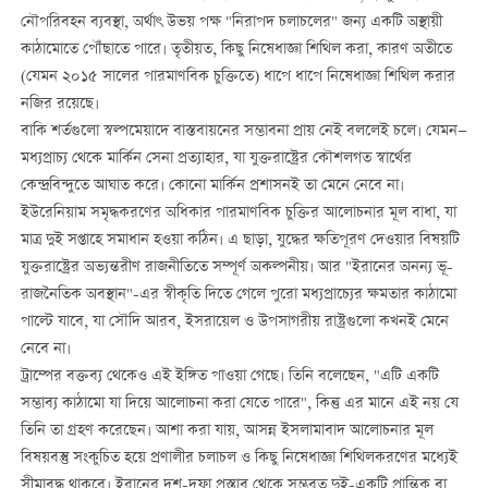
নৌপরিবহন ব্যবস্থা, অর্থাৎ উভয় পক্ষ "নিরাপদ চলাচলের" জন্য একটি অস্থায়ী
কাঠামোতে পৌঁছাতে পারে। তৃতীয়ত, কিছু নিষেধাজ্ঞা শিথিল করা, কারণ অতীতে
(যেমন ২০১৫ সালের পারমাণবিক চুক্তিতে) ধাপে ধাপে নিষেধাজ্ঞা শিথিল করার
নজির রয়েছে।
বাকি শর্তগুলো স্বল্পমেয়াদে বাস্তবায়নের সম্ভাবনা প্রায় নেই বললেই চলে। যেমন—
মধ্যপ্রাচ্য থেকে মার্কিন সেনা প্রত্যাহার, যা যুক্তরাষ্ট্রের কৌশলগত স্বার্থের
কেন্দ্রবিন্দুতে আঘাত করে। কোনো মার্কিন প্রশাসনই তা মেনে নেবে না।
ইউরেনিয়াম সমৃদ্ধকরণের অধিকার পারমাণবিক চুক্তির আলোচনার মূল বাধা, যা
মাত্র দুই সপ্তাহে সমাধান হওয়া কঠিন। এ ছাড়া, যুদ্ধের ক্ষতিপূরণ দেওয়ার বিষয়টি
যুক্তরাষ্ট্রের অভ্যন্তরীণ রাজনীতিতে সম্পূর্ণ অকল্পনীয়। আর "ইরানের অনন্য ভূ-
রাজনৈতিক অবস্থান"-এর স্বীকৃতি দিতে গেলে পুরো মধ্যপ্রাচ্যের ক্ষমতার কাঠামো
পাল্টে যাবে, যা সৌদি আরব, ইসরায়েল ও উপসাগরীয় রাষ্ট্রগুলো কখনই মেনে
নেবে না।
ট্রাম্পের বক্তব্য থেকেও এই ইঙ্গিত পাওয়া গেছে। তিনি বলেছেন, "এটি একটি
সম্ভাব্য কাঠামো যা দিয়ে আলোচনা করা যেতে পারে", কিন্তু এর মানে এই নয় যে
তিনি তা গ্রহণ করেছেন। আশা করা যায়, আসন্ন ইসলামাবাদ আলোচনার মূল
বিষয়বস্তু সংকুচিত হয়ে প্রণালীর চলাচল ও কিছু নিষেধাজ্ঞা শিথিলকরণের মধ্যেই
সীমাবদ্ধ থাকবে। ইরানের দশ-দফা প্রস্তাব থেকে সম্ভবত দুই-একটি প্রান্তিক বা