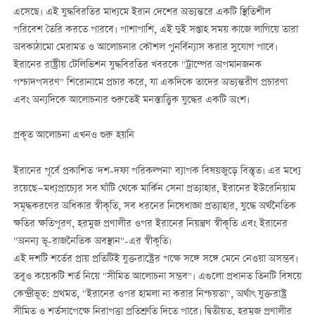
এসেছে। এই যুদ্ধবিরতির মাধ্যমে ইরান দেশের অভ্যন্তরে একটি স্থিতিশীল
পরিবেশ তৈরি করতে পারবে। পাশাপাশি, এই দুই সপ্তাহ সময় কাজে লাগিয়ে তারা
অবকাঠামো মেরামত ও আলোচনার কৌশল পুনর্বিন্যাস করার সুযোগ পাবে।
ইরানের রাষ্ট্রীয় টেলিভিশন যুদ্ধবিরতির খবরকে "ট্রাম্পের অপমানজনক
পশ্চাদপসরণ" শিরোনামে প্রচার করে, যা একদিকে তাদের অভ্যন্তরীণ প্রচারণা
এবং অন্যদিকে আলোচনার শুরুতেই মনস্তাত্ত্বিক যুদ্ধের একটি অংশ।
প্রকৃত আলোচনা এখনও শুরু হয়নি
ইরানের পূর্বে প্রকাশিত 'দশ-দফা পরিকল্পনা' ব্যাপক বিষয়জুড়ে বিস্তৃত। এর মধ্যে
রয়েছে—মধ্যপ্রাচ্যের সব ঘাঁটি থেকে মার্কিন সেনা প্রত্যাহার, ইরানের ইউরেনিয়াম
সমৃদ্ধকরণের অধিকার স্বীকৃতি, সব ধরনের নিষেধাজ্ঞা প্রত্যাহার, যুদ্ধে অর্থনৈতিক
ক্ষতির ক্ষতিপূরণ, হরমুজ প্রণালীর ওপর ইরানের নিয়ন্ত্রণ স্বীকৃতি এবং ইরানের
"অনন্য ভূ-রাজনৈতিক অবস্থান"-এর স্বীকৃতি।
এই দশটি শর্তের প্রায় প্রতিটিই যুক্তরাষ্ট্রের পক্ষে সঙ্গে সঙ্গে মেনে নেওয়া অসম্ভব।
তবুও কয়েকটি শর্ত নিয়ে "সীমিত আলোচনা সম্ভব"। এগুলো প্রধানত তিনটি বিষয়ে
কেন্দ্রীভূত: প্রথমত, "ইরানের ওপর হামলা না করার নিশ্চয়তা", অর্থাৎ যুক্তরাষ্ট্র
সীমিত ও শর্তসাপেক্ষে নিরাপত্তা প্রতিশ্রুতি দিতে পারে। দ্বিতীয়ত, হরমুজ প্রণালীর