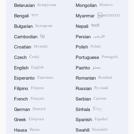
Беларуская
Монгол
Belarusian
Mongolian
বাংলা
မြန်မာဘာသာ
Bengali
Myanmar
Български
नेपाली
Bulgarian
Nepali
ខ្មែរ
فارسی
Cambodian
Persian
Hrvatski
Polski
Croatian
Polish
Český
Português
Czech
Portuguese
English
پښتو
English
Pashto
Esperanto
Română
Esperanto
Romanian
Filipino
Русский
Filipino
Russian
Français
Српски
French
Serbian
Deutsch
සිංහල
German
Sinhala
Ελληνικά
Español
Greek
Spanish
Hausa
Kiswahili
Hausa
Swahili