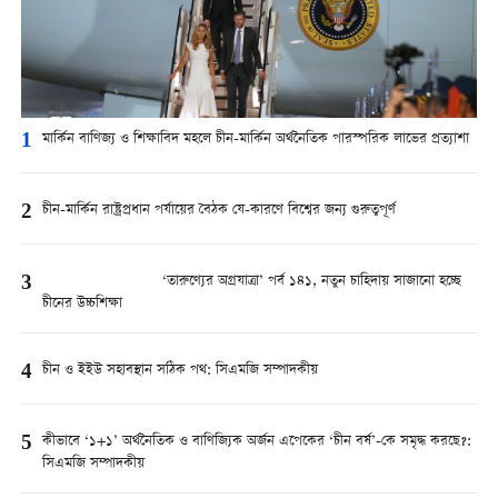
1
মার্কিন বাণিজ্য ও শিক্ষাবিদ মহলে চীন-মার্কিন অর্থনৈতিক পারস্পরিক লাভের প্রত্যাশা
2
চীন-মার্কিন রাষ্ট্রপ্রধান পর্যায়ের বৈঠক যে-কারণে বিশ্বের জন্য গুরুত্বপূর্ণ
3
‘তারুণ্যের অগ্রযাত্রা’ পর্ব ১৪১, নতুন চাহিদায় সাজানো হচ্ছে
চীনের উচ্চশিক্ষা
4
চীন ও ইইউ সহাবস্থান সঠিক পথ: সিএমজি সম্পাদকীয়
5
কীভাবে ‘১+১’ অর্থনৈতিক ও বাণিজ্যিক অর্জন এপেকের ‘চীন বর্ষ’-কে সমৃদ্ধ করছে?:
সিএমজি সম্পাদকীয়