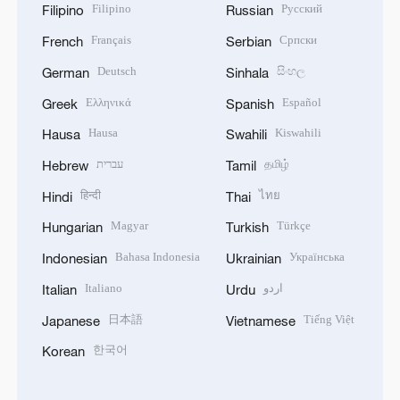
Filipino
Русский
Filipino
Russian
Français
Српски
French
Serbian
Deutsch
සිංහල
German
Sinhala
Ελληνικά
Español
Greek
Spanish
Hausa
Kiswahili
Hausa
Swahili
עברית
தமிழ்
Hebrew
Tamil
हिन्दी
ไทย
Hindi
Thai
Magyar
Türkçe
Hungarian
Turkish
Bahasa Indonesia
Українська
Indonesian
Ukrainian
Italiano
اردو
Italian
Urdu
日本語
Tiếng Việt
Japanese
Vietnamese
한국어
Korean