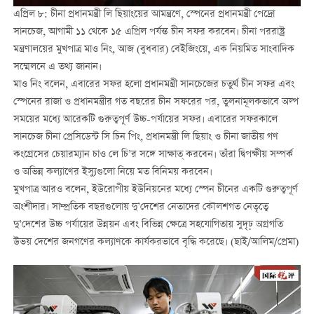
এপ্রিল ৮: চীনা প্রধানমন্ত্রী লি ছিয়াংয়ের আমন্ত্রণে, স্পেনের প্রধানমন্ত্রী পেদ্রো
সানচেজ, আগামী ১১ থেকে ১৫ এপ্রিল পর্যন্ত চীন সফর করবেন। চীনা পররাষ্ট্র
মন্ত্রণালয়ের মুখপাত্র মাও নিং, আজ (বুধবার) বেইজিংয়ে, এক নিয়মিত সাংবাদিক
সম্মেলনে এ তথ্য জানান।
মাও নিং বলেন, এবারের সফর হলো প্রধানমন্ত্রী সানচেজের চতুর্থ চীন সফর এবং
স্পেনের রাজা ও প্রধানমন্ত্রীর গত বছরের চীন সফরের পর, তুলনামূলকভাবে অল্প
সময়ের মধ্যে আরেকটি গুরুত্বপূর্ণ উচ্চ-পর্যায়ের সফর। এবারের সফরকালে
সানচেজ চীনা প্রেসিডেন্ট সি চিন পিং, প্রধানমন্ত্রী লি ছিয়াং ও চীনা জাতীয় গণ
কংগ্রেসের চেয়ারম্যান চাও লে চি’র সঙ্গে সাক্ষাত্ করবেন। তাঁরা দ্বিপক্ষীয় সম্পর্ক
ও অভিন্ন কল্যাণের ইস্যুগুলো নিয়ে মত বিনিময় করবেন।
মুখপাত্র আরও বলেন, ইউরোপীয় ইউনিয়নের মধ্যে স্পেন চীনের একটি গুরুত্বপূর্ণ
অংশীদার। সাম্প্রতিক বছরগুলোয় দু’দেশের নেতাদের কৌলশগত নেতৃত্বে
দু’দেশের উচ্চ পর্যায়ের উন্নয়ন এবং বিভিন্ন ক্ষেত্রে সহযোগিতায় সুদৃঢ় অগ্রগতি
উভয় দেশের জনগণের কল্যাণকে কার্যকরভাবে বৃদ্ধি করেছে। (ছাই/আলিম/প্রেমা)