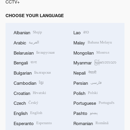
CCTV+
CHOOSE YOUR LANGUAGE
Shqip
ລາວ
Albanian
Lao
العربية
Bahasa Melayu
Arabic
Malay
Беларуская
Монгол
Belarusian
Mongolian
বাংলা
မြန်မာဘာသာ
Bengali
Myanmar
Български
नेपाली
Bulgarian
Nepali
ខ្មែរ
فارسی
Cambodian
Persian
Hrvatski
Polski
Croatian
Polish
Český
Português
Czech
Portuguese
English
پښتو
English
Pashto
Esperanto
Română
Esperanto
Romanian