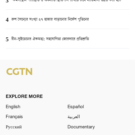
3
‘কর্মসংস্থান পরিস্থিতি ও অর্থনীতি স্থিতিশীল রাখতে চীনে নীতিমালা উন্নত করা হবে’
4
রুশ সৈন্যের সংখ্যা ২৭ হাজার বাড়ানোর নির্দেশ পুতিনের
5
চীন-সুইডেনের ঐকমত্য: সহযোগিতা জোরদারে প্রতিশ্রুতি
EXPLORE MORE
English
Español
Français
العربية
Русский
Documentary