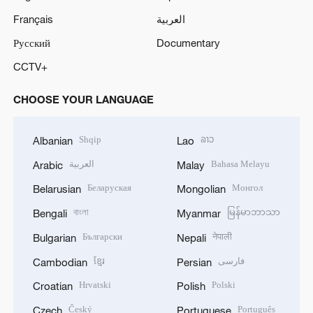
Français
العربية
Русский
Documentary
CCTV+
CHOOSE YOUR LANGUAGE
Shqip
ລາວ
Albanian
Lao
العربية
Bahasa Melayu
Arabic
Malay
Беларуская
Монгол
Belarusian
Mongolian
বাংলা
မြန်မာဘာသာ
Bengali
Myanmar
Български
नेपाली
Bulgarian
Nepali
ខ្មែរ
فارسی
Cambodian
Persian
Hrvatski
Polski
Croatian
Polish
Český
Português
Czech
Portuguese