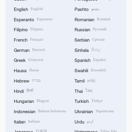
English
پښتو
English
Pashto
Esperanto
Română
Esperanto
Romanian
Filipino
Русский
Filipino
Russian
Français
Српски
French
Serbian
Deutsch
සිංහල
German
Sinhala
Ελληνικά
Español
Greek
Spanish
Hausa
Kiswahili
Hausa
Swahili
עברית
தமிழ்
Hebrew
Tamil
हिन्दी
ไทย
Hindi
Thai
Magyar
Türkçe
Hungarian
Turkish
Bahasa Indonesia
Українська
Indonesian
Ukrainian
Italiano
اردو
Italian
Urdu
日本語
Tiếng Việt
Japanese
Vietnamese