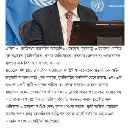
এপ্রিল ৮: জাতিসংঘ মহাসচিব আন্তোনিও গুতেরেস, যুক্তরাষ্ট্র ও ইরানের ঘোষিত
দুই সপ্তাহের যুদ্ধবিরতিকে, স্বাগত জানিয়েছেন। গতকাল (মঙ্গলবার) গুতেরেসের
মুখপাত্র এক বিবৃতিতে এ তথ্য জানান।
গুতেরেস মধ্যপ্রাচ্যের বর্তমান সংঘাতের সংশ্লিষ্ট পক্ষগুলোকে আন্তর্জাতিক আইন
অনুযায়ী বাধ্যবাধকতা পূরণ করতে, যুদ্ধবিরতির শর্তাবলী মেনে চলতে, এবং এই
অঞ্চলে একটি স্থায়ী ও পূর্ণাঙ্গ শান্তির পথ প্রশস্ত করতেও আহ্বান জানান।
মহাসচিব বলেন, বেসামরিক জীবন রক্ষা ও দুর্ভোগ লাঘব করার জন্য সংঘাত বন্ধ
করা হলো আশু অগ্রাধিকার। তিনি যুদ্ধবিরতি সহজতর করার প্রচেষ্টার জন্য
পাকিস্তান ও অন্যান্য সংশ্লিষ্ট দেশগুলোর প্রশংসা করেন। স্থায়ী শান্তির প্রচেষ্টাকে
সমর্থন করার জন্য মহাসচিবের ব্যক্তিগত দূত জঁ আর্নো বর্তমানে এই অঞ্চল
অবস্থান করছেন। (ছাই/আলিম/প্রেমা)