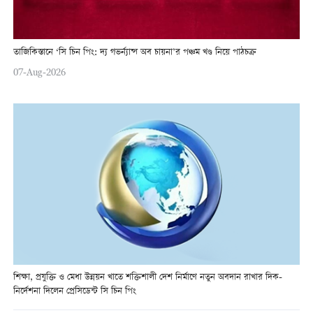
তাজিকিস্তানে ‘সি চিন পিং: দ্য গভর্ন্যান্স অব চায়না’র পঞ্চম খণ্ড নিয়ে পাঠচক্র
07-Aug-2026
শিক্ষা, প্রযুক্তি ও মেধা উন্নয়ন খাতে শক্তিশালী দেশ নির্মাণে নতুন অবদান রাখার দিক-
নির্দেশনা দিলেন প্রেসিডেন্ট সি চিন পিং