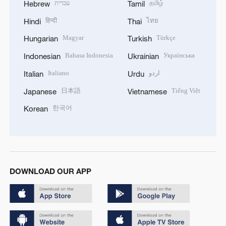
עברית
தமிழ்
Hebrew
Tamil
हिन्दी
ไทย
Hindi
Thai
Magyar
Türkçe
Hungarian
Turkish
Bahasa Indonesia
Українська
Indonesian
Ukrainian
Italiano
اردو
Italian
Urdu
日本語
Tiếng Việt
Japanese
Vietnamese
한국어
Korean
DOWNLOAD OUR APP