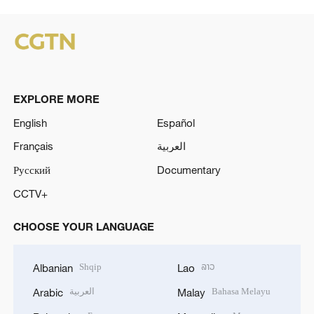
EXPLORE MORE
English
Español
Français
العربية
Русский
Documentary
CCTV+
CHOOSE YOUR LANGUAGE
Shqip
ລາວ
Albanian
Lao
العربية
Bahasa Melayu
Arabic
Malay