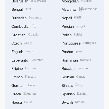
Беларуская
Монгол
Belarusian
Mongolian
বাংলা
မြန်မာဘာသာ
Bengali
Myanmar
Български
नेपाली
Bulgarian
Nepali
ខ្មែរ
فارسی
Cambodian
Persian
Hrvatski
Polski
Croatian
Polish
Český
Português
Czech
Portuguese
English
پښتو
English
Pashto
Esperanto
Română
Esperanto
Romanian
Filipino
Русский
Filipino
Russian
Français
Српски
French
Serbian
Deutsch
සිංහල
German
Sinhala
Ελληνικά
Español
Greek
Spanish
Hausa
Kiswahili
Hausa
Swahili