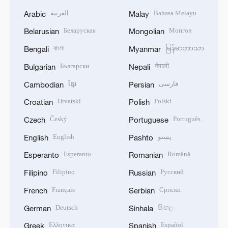
العربية
Bahasa Melayu
Arabic
Malay
Беларуская
Монгол
Belarusian
Mongolian
বাংলা
မြန်မာဘာသာ
Bengali
Myanmar
Български
नेपाली
Bulgarian
Nepali
ខ្មែរ
فارسی
Cambodian
Persian
Hrvatski
Polski
Croatian
Polish
Český
Português
Czech
Portuguese
English
پښتو
English
Pashto
Esperanto
Română
Esperanto
Romanian
Filipino
Русский
Filipino
Russian
Français
Српски
French
Serbian
Deutsch
සිංහල
German
Sinhala
Ελληνικά
Español
Greek
Spanish