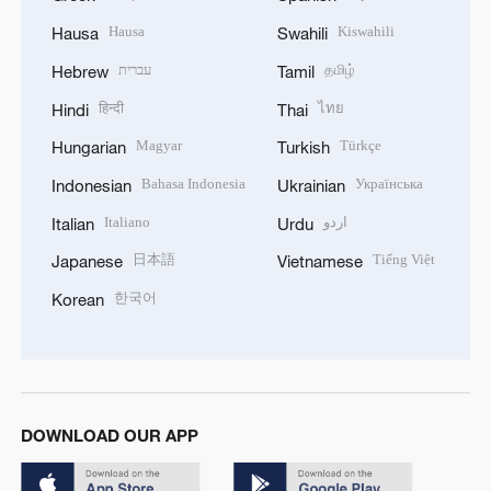
Hausa
Kiswahili
Hausa
Swahili
עברית
தமிழ்
Hebrew
Tamil
हिन्दी
ไทย
Hindi
Thai
Magyar
Türkçe
Hungarian
Turkish
Bahasa Indonesia
Українська
Indonesian
Ukrainian
Italiano
اردو
Italian
Urdu
日本語
Tiếng Việt
Japanese
Vietnamese
한국어
Korean
DOWNLOAD OUR APP