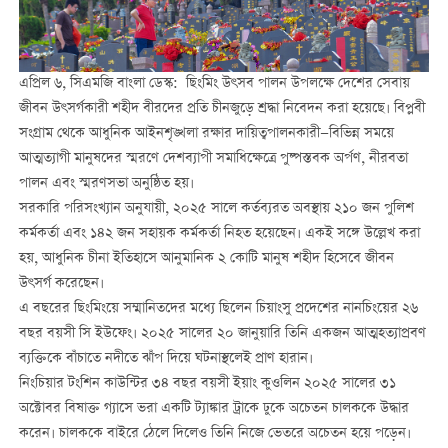
এপ্রিল ৬, সিএমজি বাংলা ডেস্ক: ছিংমিং উৎসব পালন উপলক্ষে দেশের সেবায়
জীবন উৎসর্গকারী শহীদ বীরদের প্রতি চীনজুড়ে শ্রদ্ধা নিবেদন করা হয়েছে। বিপ্লবী
সংগ্রাম থেকে আধুনিক আইনশৃঙ্খলা রক্ষার দায়িত্বপালনকারী—বিভিন্ন সময়ে
আত্মত্যাগী মানুষদের স্মরণে দেশব্যাপী সমাধিক্ষেত্রে পুষ্পস্তবক অর্পণ, নীরবতা
পালন এবং স্মরণসভা অনুষ্ঠিত হয়।
সরকারি পরিসংখ্যান অনুযায়ী, ২০২৫ সালে কর্তব্যরত অবস্থায় ২১০ জন পুলিশ
কর্মকর্তা এবং ১৪২ জন সহায়ক কর্মকর্তা নিহত হয়েছেন। একই সঙ্গে উল্লেখ করা
হয়, আধুনিক চীনা ইতিহাসে আনুমানিক ২ কোটি মানুষ শহীদ হিসেবে জীবন
উৎসর্গ করেছেন।
এ বছরের ছিংমিংয়ে সম্মানিতদের মধ্যে ছিলেন চিয়াংসু প্রদেশের নানচিংয়ের ২৬
বছর বয়সী সি ইউফেং। ২০২৫ সালের ২০ জানুয়ারি তিনি একজন আত্মহত্যাপ্রবণ
ব্যক্তিকে বাঁচাতে নদীতে ঝাঁপ দিয়ে ঘটনাস্থলেই প্রাণ হারান।
নিংচিয়ার টংশিন কাউন্টির ৩৪ বছর বয়সী ইয়াং কুওলিন ২০২৫ সালের ৩১
অক্টোবর বিষাক্ত গ্যাসে ভরা একটি ট্যাঙ্কার ট্রাকে ঢুকে অচেতন চালককে উদ্ধার
করেন। চালককে বাইরে ঠেলে দিলেও তিনি নিজে ভেতরে অচেতন হয়ে পড়েন।