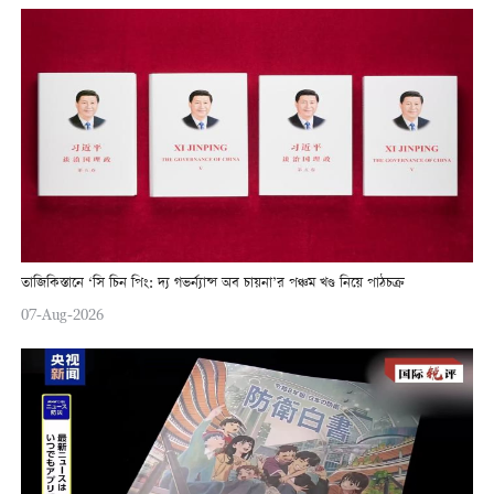
তাজিকিস্তানে ‘সি চিন পিং: দ্য গভর্ন্যান্স অব চায়না’র পঞ্চম খণ্ড নিয়ে পাঠচক্র
07-Aug-2026