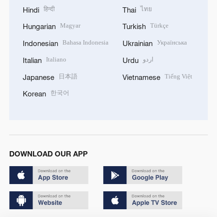
हिन्दी
ไทย
Hindi
Thai
Magyar
Türkçe
Hungarian
Turkish
Bahasa Indonesia
Українська
Indonesian
Ukrainian
Italiano
اردو
Italian
Urdu
日本語
Tiếng Việt
Japanese
Vietnamese
한국어
Korean
DOWNLOAD OUR APP