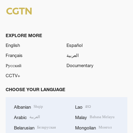
EXPLORE MORE
English
Español
Français
العربية
Русский
Documentary
CCTV+
CHOOSE YOUR LANGUAGE
Shqip
ລາວ
Albanian
Lao
العربية
Bahasa Melayu
Arabic
Malay
Беларуская
Монгол
Belarusian
Mongolian