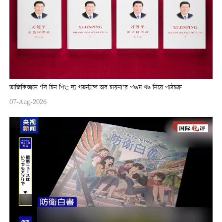
তাজিকিস্তানে ‘সি চিন পিং: দ্য গভর্ন্যান্স অব চায়না’র পঞ্চম খণ্ড নিয়ে পাঠচক্র
07-Aug-2026