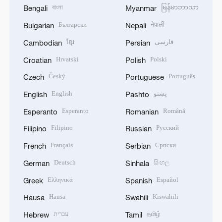
বাংলা
မြန်မာဘာသာ
Bengali
Myanmar
Български
नेपाली
Bulgarian
Nepali
ខ្មែរ
فارسی
Cambodian
Persian
Hrvatski
Polski
Croatian
Polish
Český
Português
Czech
Portuguese
English
پښتو
English
Pashto
Esperanto
Română
Esperanto
Romanian
Filipino
Русский
Filipino
Russian
Français
Српски
French
Serbian
Deutsch
සිංහල
German
Sinhala
Ελληνικά
Español
Greek
Spanish
Hausa
Kiswahili
Hausa
Swahili
עברית
தமிழ்
Hebrew
Tamil