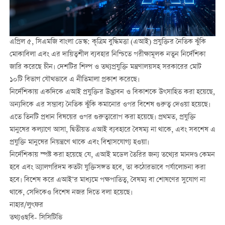
এপ্রিল ৫, সিএমজি বাংলা ডেস্ক: কৃত্রিম বুদ্ধিমত্তা (এআই) প্রযুক্তির নৈতিক ঝুঁকি
মোকাবিলা এবং এর দায়িত্বশীল ব্যবহার নিশ্চিতে পরীক্ষামূলক নতুন নির্দেশিকা
জারি করেছে চীন। দেশটির শিল্প ও তথ্যপ্রযুক্তি মন্ত্রণালয়সহ সরকারের মোট
১০টি বিভাগ যৌথভাবে এ নীতিমালা প্রকাশ করেছে।
নির্দেশিকায় একদিকে এআই প্রযুক্তির উদ্ভাবন ও বিকাশকে উৎসাহিত করা হয়েছে,
অন্যদিকে এর সম্ভাব্য নৈতিক ঝুঁকি কমানোর ওপর বিশেষ গুরুত্ব দেওয়া হয়েছে।
এতে তিনটি প্রধান বিষয়ের ওপর গুরুত্বারোপ করা হয়েছে। প্রথমত, প্রযুক্তি
মানুষের কল্যাণে আসা, দ্বিতীয়ত এআই ব্যবহারে বৈষম্য না থাকে, এবং সবশেষ এ
প্রযুক্তি মানুষের নিয়ন্ত্রণে থাকে এবং বিশ্বাসযোগ্য হওয়া।
নির্দেশিকায় স্পষ্ট করা হয়েছে যে, এআই মডেল তৈরির জন্য তথ্যের মানদণ্ড কেমন
হবে এবং অ্যালগরিদম কতটা যুক্তিসঙ্গত হবে, তা কঠোরভাবে পর্যালোচনা করা
হবে। বিশেষ করে এআই’র মাধ্যমে পক্ষপাতিত্ব, বৈষম্য বা শোষণের সুযোগ না
থাকে, সেদিকেও বিশেষ নজর দিতে বলা হয়েছে।
নাহার/লুৎফর
তথ্যওছবি- সিসিটিভি