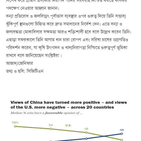
বিশেষ করে গ্রামীণ এলাকায় নিরাপদ পানির সরবরাহ নিশ্চিত করতে কার্যকর
পদক্ষেপ নেওয়ার আহ্বান জানান।
বন্যা প্রতিরোধ ও জলবিদ্যুৎ পূর্বাভাস ব্যবস্থার ওপর গুরুত্ব দিয়ে তিনি সম্ভাব্য
ঝুঁকিপূর্ণ স্থানগুলো চিহ্নিত করে দ্রুত সমাধানের নির্দেশ দেন। এতে বন্যা ও
জলাবদ্ধতা মোকাবিলার সক্ষমতা আরও শক্তিশালী হবে বলে উল্লেখ করেন তিনি।
এছাড়া সফরকালে তিনি আগাম ধান চারা রোপণ এবং সরিষা চাষের অগ্রগতিও
পরিদর্শন করেন, যা কৃষি উৎপাদন ও খাদ্যনিরাপত্তা নিশ্চিতে গুরুত্বপূর্ণ ভূমিকা
রাখবে বলে জানিয়েছেন সংশ্লিষ্টরা ।
আজাদ/জেনিফার
তথ্য ও ছবি: সিজিটিএন