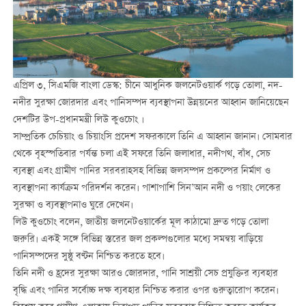
এপ্রিল ৩, সিএমজি বাংলা ডেস্ক: চীনে আধুনিক জলনেটওয়ার্ক গড়ে তোলা, নদ-
নদীর সুরক্ষা জোরদার এবং পানিসম্পদ ব্যবস্থাপনা উন্নয়নের আহ্বান জানিয়েছেন
দেশটির উপ-প্রধানমন্ত্রী লিউ কুওচোং ।
সাম্প্রতিক চেচিয়াং ও চিয়াংসি প্রদেশ সফরকালে তিনি এ আহ্বান জানান। সোমবার
থেকে বৃহস্পতিবার পর্যন্ত চলা এই সফরে তিনি জলাধার, নদীপথ, বাঁধ, সেচ
ব্যবস্থা এবং গ্রামীণ পানির সরবরাহসহ বিভিন্ন জলসম্পদ প্রকল্পের নির্মাণ ও
ব্যবস্থাপনা কার্যক্রম পরিদর্শন করেন। পাশাপাশি সিন’আন নদী ও পয়াং লেকের
সুরক্ষা ও ব্যবস্থাপনাও ঘুরে দেখেন।
লিউ কুওচোং বলেন, জাতীয় জলনেটওয়ার্কের মূল কাঠামো দ্রুত গড়ে তোলা
জরুরি। একই সঙ্গে বিভিন্ন স্তরের জল প্রকল্পগুলোর মধ্যে সমন্বয় বাড়িয়ে
পানিসম্পদের সুষ্ঠু বণ্টন নিশ্চিত করতে হবে।
তিনি নদী ও হ্রদের সুরক্ষা আরও জোরদার, পানি সাশ্রয়ী সেচ প্রযুক্তির ব্যবহার
বৃদ্ধি এবং পানির সর্বোচ্চ দক্ষ ব্যবহার নিশ্চিত করার ওপর গুরুত্বারোপ করেন।