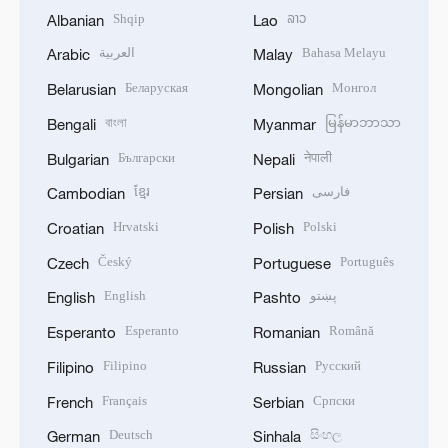
Shqip
ລາວ
Albanian
Lao
العربية
Bahasa Melayu
Arabic
Malay
Беларуская
Монгол
Belarusian
Mongolian
বাংলা
မြန်မာဘာသာ
Bengali
Myanmar
Български
नेपाली
Bulgarian
Nepali
ខ្មែរ
فارسی
Cambodian
Persian
Hrvatski
Polski
Croatian
Polish
Český
Português
Czech
Portuguese
English
پښتو
English
Pashto
Esperanto
Română
Esperanto
Romanian
Filipino
Русский
Filipino
Russian
Français
Српски
French
Serbian
Deutsch
සිංහල
German
Sinhala