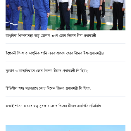
আধুনিক শিল্পব্যবস্থা গড়ে তোলার ওপর জোর দিলেন চীনা প্রধানমন্ত্রী
উদ্ভাবনী শিল্প ও আধুনিক পানি অবকাঠামোয় জোর চীনের উপ-প্রধানমন্ত্রীর
সুযোগ ও আত্মবিশ্বাসে জোর দিলেন চীনের প্রধানমন্ত্রী লি ছিয়াং
স্থিতিশীল শস্য সরবরাহে জোর দিলেন চীনের প্রধানমন্ত্রী লি ছিয়াং
এআই শাসন ও মেধাস্বত্ব সুরক্ষায় জোর দিলেন চীনের এনপিসি প্রতিনিধি