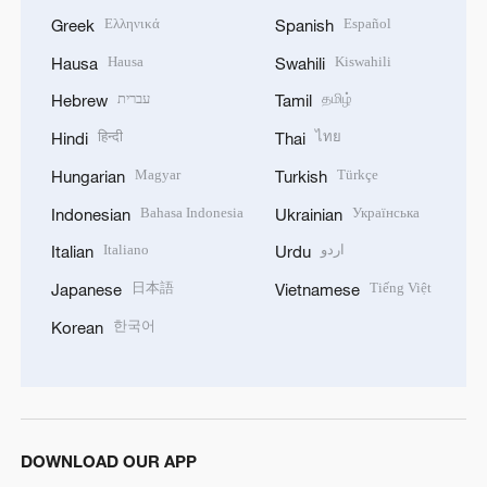
Ελληνικά
Español
Greek
Spanish
Hausa
Kiswahili
Hausa
Swahili
עברית
தமிழ்
Hebrew
Tamil
हिन्दी
ไทย
Hindi
Thai
Magyar
Türkçe
Hungarian
Turkish
Bahasa Indonesia
Українська
Indonesian
Ukrainian
Italiano
اردو
Italian
Urdu
日本語
Tiếng Việt
Japanese
Vietnamese
한국어
Korean
DOWNLOAD OUR APP