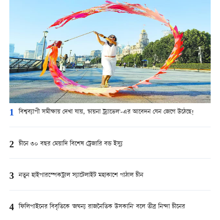
1
বিশ্বব্যাপী সমীক্ষায় দেখা যায়, 'চায়না ট্র্যাভেল'-এর আবেদন যেন জেগে উঠেছে!
2
চীনে ৩০ বছর মেয়াদি বিশেষ ট্রেজারি বন্ড ইস্যু
3
নতুন হাইপারস্পেকট্রাল স্যাটেলাইট মহাকাশে পাঠাল চীন
4
ফিলিপাইনের বিবৃতিকে 'জঘন্য রাজনৈতিক উসকানি' বলে তীব্র নিন্দা চীনের