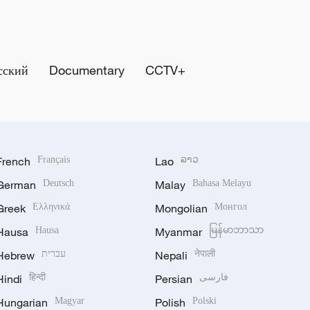
сский
Documentary
CCTV+
French
Français
Lao
ລາວ
German
Deutsch
Malay
Bahasa Melayu
Greek
Ελληνικά
Mongolian
Монгол
Hausa
Hausa
Myanmar
မြန်မာဘာသာ
Hebrew
עברית
Nepali
नेपाली
Hindi
हिन्दी
Persian
فارسی
Hungarian
Magyar
Polish
Polski