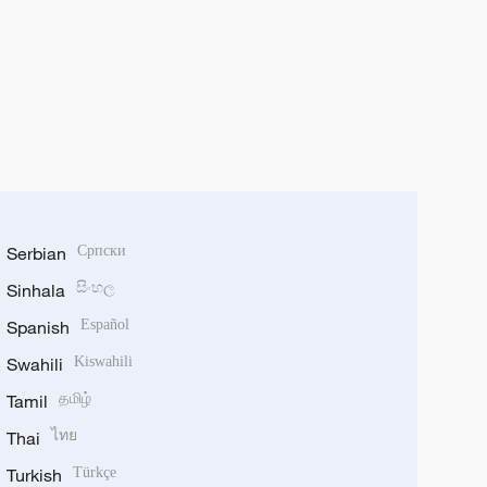
Serbian
Српски
Sinhala
සිංහල
Spanish
Español
Swahili
Kiswahili
Tamil
தமிழ்
Thai
ไทย
Turkish
Türkçe