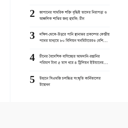
2
জাপানের সামরিক শক্তি বৃদ্ধিই তাদের নিরাপত্তা ও
আঞ্চলিক শান্তির জন্য হুমকি: চীন
3
দক্ষিণ-থেকে-উত্তরে পানি স্থানান্তর প্রকল্পের কেন্দ্রীয়
পথের মাধ্যমে ৮০ বিলিয়ন ঘনমিটারেরও বেশি
পানি স্থানান্তরিত
4
চীনের বৈদেশিক বাণিজ্যের আমদানি-রপ্তানির
পরিমাণ টানা ৫ মাস ধরে ৪ ট্রিলিয়ন ইউয়ানের
বেশি
5
উহানে সিএমজি চলচ্চিত্র সংস্কৃতি কার্নিভালের
উদ্বোধন