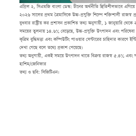
এপ্রিল ২, সিএমজি বাংলা ডেস্ক: চীনের অর্থনীতি স্থিতিশীলভাবে এগিয
২০২৬ সালের প্রথম ত্রৈমাসিকে উচ্চ-প্রযুক্তি শিল্পে শক্তিশালী রাজস্ব প্রব
বুধবার রাষ্ট্রীয় কর প্রশাসন প্রকাশিত তথ্য অনুযায়ী, ১ জানুয়ারি থেকে 
সময়ের তুলনায় ১৪.৬% বেড়েছে, উচ্চ-প্রযুক্তি উৎপাদন এবং পরিষেবা 
কৃত্রিম বুদ্ধিমত্তা এবং কম্পিউটিং পাওয়ার সেন্টারের চাহিদার কারণে ইন
দেখা গেছে বলে তথ্যে প্রকাশ পেয়েছে।
তথ্য অনুযায়ী, একই সময়ে উৎপাদন খাতে বিক্রয় রাজস্ব ৫.৪% এবং 
হাশিম/জেনিফার
তথ্য ও ছবি: সিজিটিএন।