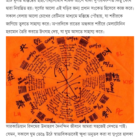
এটি মূলত মস্তিষ্কের হাইপোথ্যালামাস নামক অংশে থাকা সুপরিকল্পিত কিছু কোষ
দ্বারা নিয়ন্ত্রিত হয়। সূর্যের আলো এই ঘড়ির জন্য প্রধান সংকেত হিসেবে কাজ করে।
সকাল বেলায় আলো চোখের রেটিনার মাধ্যমে মস্তিষ্কে পৌঁছায়, যা শরীরকে
জাগিয়ে তুলতে সাহায্য করে। অপরদিকে রাতের অন্ধকার শরীরে মেলাটোনিন
হরমোন তৈরি করতে উৎসাহ দেয়, যা ঘুম আসতে সাহায্য করে।
সারকাডিয়ান রিদমের উদাহরণ দৈনন্দিন জীবনে আমরা সহজেই দেখতে পাই।
যেমন, সকালে ঘুম ভেঙে উঠে স্বাভাবিকভাবেই ক্ষুধা অনুভব করা বা দুপুরে হালকা