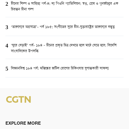
2
চীনের শিল্প ও সাহিত্য পর্ব-৪: দ্য পিওনি প্যাভিলিয়ন: স্বপ্ন, প্রেম ও পুনর্জন্মের এক
চিরন্তন চীনা গল্প
3
‘তারুণ্যের অগ্রযাত্রা’- পর্ব ১৮৫: সংগীতের সুরে চীন-যুক্তরাষ্ট্রের তারুণ্যের বন্ধুত্ব
4
‘ঘুরে বেড়াই’ পর্ব- ১৮৪ – চীনের প্রকৃত চিত্র দেখতে হলে মাঠে যেতে হবে: বিদেশি
সাংবাদিকের উপলব্ধি
5
বিজ্ঞানবিশ্ব ১৮৪ পর্ব: মস্তিষ্কের জটিল রোগের চিকিৎসায় যুগান্তকারী সাফল্য
EXPLORE MORE