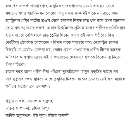
লক্ষণের সম্পর্ক পাওয়া গেছে আধুনিক গবেষণাতেও। যেমন রাত ৯টা থেকে
মধ্যরাত পর্যন্ত পারকিনসন রোগের কিছু লক্ষণ একদমই থাকে না। রাতে যখন
অ্যাড্রিনাল গ্রন্থির কর্টেক্স অঞ্চল থেকে হরমোন নিসৃত হতে শুরু করে তখন আচমকা
বেড়ে যায় অ্যাজমার লক্ষণ। আবার হিস্টামিনের প্রতি আমাদের শরীরের প্রতিক্রিয়ার
হার সবচেয়ে বেশি থাকে রাত ১১টার দিকে। কারণ ওই সময় শরীরের কিছু
কোর্টিকো স্টেরয়েড হরমোনের পরিমাণ থাকে সবচেয়ে কম। দেহঘড়ির ছন্দের
বিষয়টি যে মোটেও ফেলনা নয়, সেটার প্রমাণ পাওয়া যায় প্রাচীন চীনের আরেক
আবিষ্কার আকুপাংচারেও। এই চিকিৎসাতেও দেহঘড়ির ছন্দকে বিবেচনায় নিতেন
চীনা পণ্ডিতরা।
হাজার বছর আগে প্রাচীন চীনা পণ্ডিতরা বুঝেছিলেন—মানুষ প্রকৃতির বাইরে নয়,
তার সুস্থতার পথও লুকিয়ে আছে প্রকৃতির চিরন্তন ছন্দের ভেতর। সেই ছন্দ হারালে
শরীরও হারাবে তার ভারসাম্য।
গ্রন্থনা ও কণ্ঠ: ফয়সল আবদুল্লাহ
অডিও সম্পাদনা: রফিক বিপুল
সার্বিক তত্ত্বাবধান: ইউ কুয়াং ইউয়ে আনন্দী