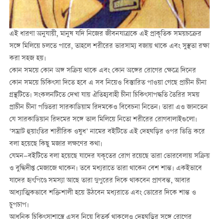
এই ধারণা অনুযায়ী, মানুষ যদি নিজের জীবনযাত্রাকে এই প্রাকৃতিক সময়চক্রের
সঙ্গে মিলিয়ে চলতে পারে, তাহলে শরীরের ভারসাম্য বজায় থাকে এবং সুস্থতা রক্ষা
করা সহজ হয়।
কোন সময়ে কোন অঙ্গ সক্রিয় থাকে এবং কোন অঙ্গের রোগের ক্ষেত্রে দিনের
কোন সময়ে চিকিৎসা দিতে হবে এ সব নিয়েও বিস্তারিত পাওয়া গেছে প্রাচীন চীনা
গ্রন্থটিতে। সংকলনটিতে দেখা যায় ঐতিহ্যবাহী চীনা চিকিৎসাপদ্ধতি তৈরির সময়
প্রাচীন চীনা পণ্ডিতরা সারকাডিয়াম রিদমকেও বিবেচনা নিতেন। তারা এও জানতেন
যে সারকাডিয়ান রিদমের সঙ্গে তাল মিলিয়ে নিতো শরীরের রোগবালাইগুলো।
‘সম্রাট হুয়াংতির শারীরিক ওষুধ’ নামের বইটিতে এই দেহঘড়ির ওপর ভিত্তি করে
বলা হয়েছে কিছু মজার লক্ষণের কথা।
যেমন—বইটিতে বলা হয়েছে যাদের যকৃতের রোগ রয়েছে তারা ভোরবেলায় সক্রিয়
ও বুদ্ধিদীপ্ত মেজাজে থাকেন। তবে মধ্যরাতে তারা থাকেন বেশ শান্ত। একইভাবে
যাদের হৃৎপিণ্ডে সমস্যা আছে তারা দুপুরের দিকে থাকবেন প্রাণবন্ত, আবার
আধ্যাত্মিকভাবে শক্তিশালী হয়ে উঠবেন মধ্যরাতে এবং ভোরের দিকে শান্ত ও
চুপচাপ।
আধুনিক চিকিৎসাশাস্ত্রে এসব নিয়ে বিতর্ক থাকলেও দেহঘড়ির সঙ্গে রোগের