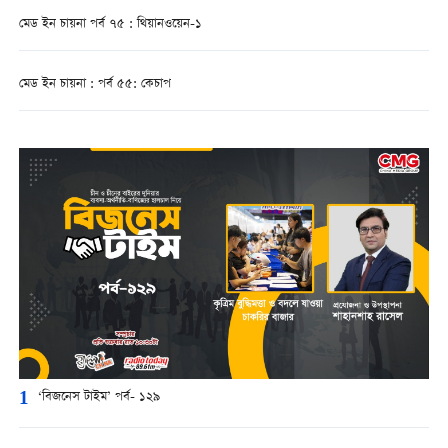
মেড ইন চায়না পর্ব ৭৫ : থিয়ানওয়েন-১
মেড ইন চায়না : পর্ব ৫৫: কেচাপ
1
‘বিজনেস টাইম’ পর্ব- ১২৯