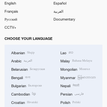
English
Español
Français
العربية
Русский
Documentary
CCTV+
CHOOSE YOUR LANGUAGE
Shqip
ລາວ
Albanian
Lao
العربية
Bahasa Melayu
Arabic
Malay
Беларуская
Монгол
Belarusian
Mongolian
বাংলা
မြန်မာဘာသာ
Bengali
Myanmar
Български
नेपाली
Bulgarian
Nepali
ខ្មែរ
فارسی
Cambodian
Persian
Hrvatski
Polski
Croatian
Polish