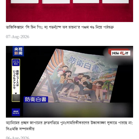
তাজিকিস্তানে ‘সি চিন পিং: দ্য গভর্ন্যান্স অব চায়না’র পঞ্চম খণ্ড নিয়ে পাঠচক্র
07-Aug-2026
অ্যানিমের প্রচ্ছদ জাপানের দ্রুতগতিতে পুনঃসামরিকীকরণের উচ্চাকাঙ্ক্ষা লুকাতে পারছে না:
সিএমজি সম্পাদকীয়
06-Aug-2026