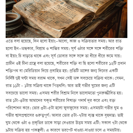
এতে বলা হয়েছে, দিন হলো ইয়াং—আলো, কাজ ও সক্রিয়তার সময়। আর রাত
হলো ইন—অন্ধকার, বিশ্রাম ও শান্তির সময়। সূর্য ওঠার সঙ্গে সঙ্গে শরীরের শক্তি
বা ইয়াং চি বাড়তে থাকে এবং সূর্য ডোবার সঙ্গে সঙ্গে তা ধীরে ধীরে কমে যায়।
প্রাচীন ওই চীনা গ্রন্থে বলা হয়েছে, শরীরের শক্তি বা ছি হলো শরীরের ১২টি প্রধান
শক্তিপথ বা মেরিডিয়ান দিয়ে প্রবাহিত হয়। প্রতিটি অঙ্গের জন্য দিনের একটি
নির্দিষ্ট দুই ঘণ্টা সময় বরাদ্দ থাকে, যখন সেই অঙ্গ সবচেয়ে সক্রিয় থাকে। যেমন,
রাত ১১টা – ১টায় সক্রিয় থাকে পিত্তথলি। আর তাই গভীর ঘুমের জন্য এটি
সবচেয়ে ভালো সময়। এসময় শরীর বিশ্রাম নিলে ভালোমতো পুনরুজ্জীবিত হয়।
রাত ১টা–৩টায় আমাদের যকৃত শরীরের বিষাক্ত পদার্থ দূর করে এবং রক্ত
পরিশোধন করে। ভোর ৩টা–৫টা হলো ফুসফুসের সময়। এসময়টা গভীর ঘুম ও
গভীর শ্বাসপ্রশ্বাসের গুরুত্বপূর্ণ। আবার ভোর ৫টা–৭টায় ব্যস্ত থাকে বৃহদান্ত্র। তাই
ঘুম থেকে ওঠা ও প্রকৃতির ডাকে সাড়া দেওয়ার উত্তম সময় এটি। সকাল ৭টা থেকে
৯টায় সক্রিয় হয় পাকস্থলী। এ কারণে ভরপেট খাওয়া-দাওয়া চলে এ সময়টায়।