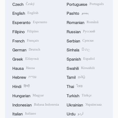
Český
Português
Czech
Portuguese
English
پښتو
English
Pashto
Esperanto
Română
Esperanto
Romanian
Filipino
Русский
Filipino
Russian
Français
Српски
French
Serbian
Deutsch
සිංහල
German
Sinhala
Ελληνικά
Español
Greek
Spanish
Hausa
Kiswahili
Hausa
Swahili
עברית
தமிழ்
Hebrew
Tamil
हिन्दी
ไทย
Hindi
Thai
Magyar
Türkçe
Hungarian
Turkish
Bahasa Indonesia
Українська
Indonesian
Ukrainian
Italiano
اردو
Italian
Urdu