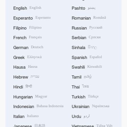
English
پښتو
English
Pashto
Esperanto
Română
Esperanto
Romanian
Filipino
Русский
Filipino
Russian
Français
Српски
French
Serbian
Deutsch
සිංහල
German
Sinhala
Ελληνικά
Español
Greek
Spanish
Hausa
Kiswahili
Hausa
Swahili
עברית
தமிழ்
Hebrew
Tamil
हिन्दी
ไทย
Hindi
Thai
Magyar
Türkçe
Hungarian
Turkish
Bahasa Indonesia
Українська
Indonesian
Ukrainian
Italiano
اردو
Italian
Urdu
日本語
Tiếng Việt
Japanese
Vietnamese