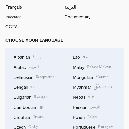
Français
العربية
Русский
Documentary
CCTV+
CHOOSE YOUR LANGUAGE
Shqip
ລາວ
Albanian
Lao
العربية
Bahasa Melayu
Arabic
Malay
Беларуская
Монгол
Belarusian
Mongolian
বাংলা
မြန်မာဘာသာ
Bengali
Myanmar
Български
नेपाली
Bulgarian
Nepali
ខ្មែរ
فارسی
Cambodian
Persian
Hrvatski
Polski
Croatian
Polish
Český
Português
Czech
Portuguese