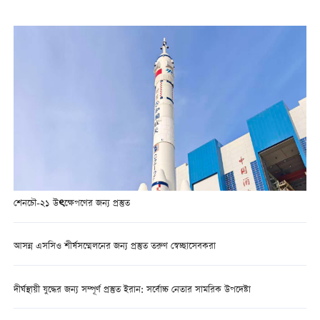
শেনচৌ-২১ উৎক্ষেপণের জন্য প্রস্তুত
আসন্ন এসসিও শীর্ষসম্মেলনের জন্য প্রস্তুত তরুণ স্বেচ্ছাসেবকরা
দীর্ঘস্থায়ী যুদ্ধের জন্য সম্পূর্ণ প্রস্তুত ইরান: সর্বোচ্চ নেতার সামরিক উপদেষ্টা