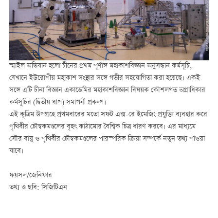
স্মাইল অভিযান হলো চীনের প্রথম পূর্ণাঙ্গ মহাকাশবিজ্ঞান অনুসন্ধান কর্মসূচি,
যেখানে ইউরোপীয় মহাকাশ সংস্থার সঙ্গে গভীর সহযোগিতা করা হয়েছে। একই
সঙ্গে এটি চীনা বিজ্ঞান একাডেমির মহাকাশবিজ্ঞান বিষয়ক কৌশলগত অগ্রাধিকার
কর্মসূচির (দ্বিতীয় ধাপ) সমাপনী প্রকল্প।
এই কৃত্রিম উপগ্রহে প্রথমবারের মতো সফট এক্স-রে ইমেজিং প্রযুক্তি ব্যবহার করে
পৃথিবীর চৌম্বকমণ্ডলের বৃহৎ কাঠামোর বৈশ্বিক চিত্র ধারণ করবে। এর মাধ্যমে
সৌর বায়ু ও পৃথিবীর চৌম্বকমণ্ডলের পারস্পরিক ক্রিয়া সম্পর্কে নতুন তথ্য পাওয়া
যাবে।
ফয়সল/জেনিফার
তথ্য ও ছবি: সিজিটিএন