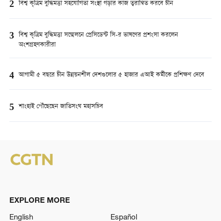
2
বিশ্ব কৃত্রিম বুদ্ধিমত্তা সহযোগিতা সংস্থা গড়ার কাজ ত্বরান্বিত করবে চীন
3
বিশ্ব কৃত্রিম বুদ্ধিমত্তা সম্মেলনে প্রেসিডেন্ট সি-র ভাষণের প্রশংসা করলেন
অংশগ্রহণকারীরা
4
আগামী ৫ বছরে চীন উন্নয়নশীল দেশগুলোর ৫ হাজার এআই কর্মীকে প্রশিক্ষণ দেবে
5
শাংহাই পৌঁছেছেন জাতিসংঘ মহাসচিব
EXPLORE MORE
English
Español