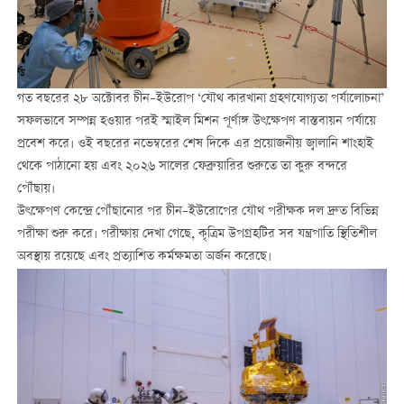
গত বছরের ২৮ অক্টোবর চীন–ইউরোপ ‘যৌথ কারখানা গ্রহণযোগ্যতা পর্যালোচনা’
সফলভাবে সম্পন্ন হওয়ার পরই স্মাইল মিশন পূর্ণাঙ্গ উৎক্ষেপণ বাস্তবায়ন পর্যায়ে
প্রবেশ করে। ওই বছরের নভেম্বরের শেষ দিকে এর প্রয়োজনীয় জ্বালানি শাংহাই
থেকে পাঠানো হয় এবং ২০২৬ সালের ফেব্রুয়ারির শুরুতে তা কুরু বন্দরে
পৌঁছায়।
উৎক্ষেপণ কেন্দ্রে পৌঁছানোর পর চীন–ইউরোপের যৌথ পরীক্ষক দল দ্রুত বিভিন্ন
পরীক্ষা শুরু করে। পরীক্ষায় দেখা গেছে, কৃত্রিম উপগ্রহটির সব যন্ত্রপাতি স্থিতিশীল
অবস্থায় রয়েছে এবং প্রত্যাশিত কর্মক্ষমতা অর্জন করেছে।