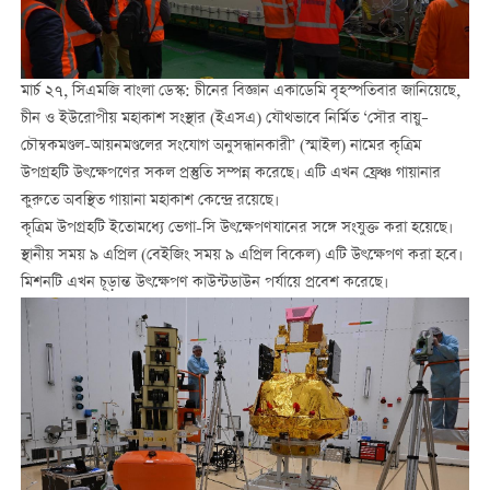
মার্চ ২৭, সিএমজি বাংলা ডেস্ক: চীনের বিজ্ঞান একাডেমি বৃহস্পতিবার জানিয়েছে,
চীন ও ইউরোপীয় মহাকাশ সংস্থার (ইএসএ) যৌথভাবে নির্মিত ‘সৌর বায়ু–
চৌম্বকমণ্ডল-আয়নমণ্ডলের সংযোগ অনুসন্ধানকারী’ (স্মাইল) নামের কৃত্রিম
উপগ্রহটি উৎক্ষেপণের সকল প্রস্তুতি সম্পন্ন করেছে। এটি এখন ফ্রেঞ্চ গায়ানার
কুরুতে অবস্থিত গায়ানা মহাকাশ কেন্দ্রে রয়েছে।
কৃত্রিম উপগ্রহটি ইতোমধ্যে ভেগা-সি উৎক্ষেপণযানের সঙ্গে সংযুক্ত করা হয়েছে।
স্থানীয় সময় ৯ এপ্রিল (বেইজিং সময় ৯ এপ্রিল বিকেল) এটি উৎক্ষেপণ করা হবে।
মিশনটি এখন চূড়ান্ত উৎক্ষেপণ কাউন্টডাউন পর্যায়ে প্রবেশ করেছে।