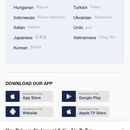
Magyar
Türkçe
Hungarian
Turkish
Bahasa Indonesia
Українська
Indonesian
Ukrainian
Italiano
اردو
Italian
Urdu
日本語
Tiếng Việt
Japanese
Vietnamese
한국어
Korean
DOWNLOAD OUR APP
Copyright © 2024 CGTN.
Our Privacy Statement & Cookie Policy