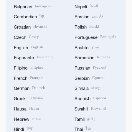
Български
नेपाली
Bulgarian
Nepali
ខ្មែរ
فارسی
Cambodian
Persian
Hrvatski
Polski
Croatian
Polish
Český
Português
Czech
Portuguese
English
پښتو
English
Pashto
Esperanto
Română
Esperanto
Romanian
Filipino
Русский
Filipino
Russian
Français
Српски
French
Serbian
Deutsch
සිංහල
German
Sinhala
Ελληνικά
Español
Greek
Spanish
Hausa
Kiswahili
Hausa
Swahili
עברית
தமிழ்
Hebrew
Tamil
हिन्दी
ไทย
Hindi
Thai