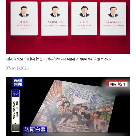
তাজিকিস্তানে ‘সি চিন পিং: দ্য গভর্ন্যান্স অব চায়না’র পঞ্চম খণ্ড নিয়ে পাঠচক্র
07-Aug-2026