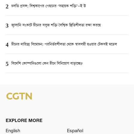
2
চলতি প্রসঙ্গ: বিশ্বকাপের পেছনের ‘সহায়ক শক্তি’—ই উ
3
জ্বালানি সংকটে চীনের সবুজ শক্তি বৈশ্বিক স্থিতিশীলতা রক্ষা করছে
4
চীনের দারিদ্র্য বিমোচন: পরনির্ভরশীলতা থেকে স্বাবলম্বী হওয়ার টেকসই মডেল
5
বিদেশি কোম্পানিগুলো কেন চীনে বিনিয়োগ বাড়াচ্ছে?
EXPLORE MORE
English
Español