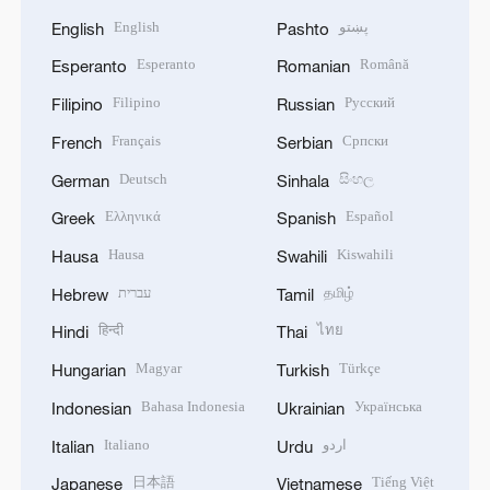
English
پښتو
English
Pashto
Esperanto
Română
Esperanto
Romanian
Filipino
Русский
Filipino
Russian
Français
Српски
French
Serbian
Deutsch
සිංහල
German
Sinhala
Ελληνικά
Español
Greek
Spanish
Hausa
Kiswahili
Hausa
Swahili
עברית
தமிழ்
Hebrew
Tamil
हिन्दी
ไทย
Hindi
Thai
Magyar
Türkçe
Hungarian
Turkish
Bahasa Indonesia
Українська
Indonesian
Ukrainian
Italiano
اردو
Italian
Urdu
日本語
Tiếng Việt
Japanese
Vietnamese