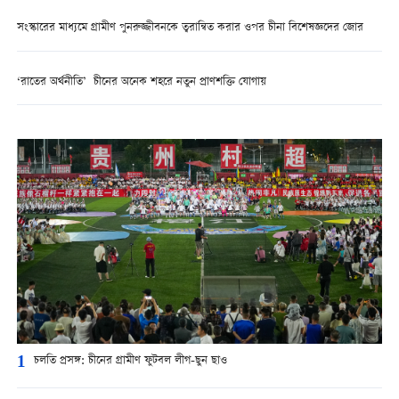
সংস্কারের মাধ্যমে গ্রামীণ পুনরুজ্জীবনকে ত্বরান্বিত করার ওপর চীনা বিশেষজ্ঞদের জোর
‘রাতের অর্থনীতি’ চীনের অনেক শহরে নতুন প্রাণশক্তি যোগায়
1
চলতি প্রসঙ্গ: চীনের গ্রামীণ ফুটবল লীগ-ছুন ছাও