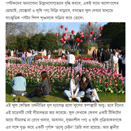
পর্যটকদের আনাগোনা উল্লেখযোগ্যভাবে বৃদ্ধি করবে, একই সাথে আশেপাশের
হোমস্টে, রেস্তোরাঁ ও কৃষি পণ্য বিক্রি বাড়াবে, বসন্তের ফুল দেখার মাধ্যমে
সাংস্কৃতিক পর্যটন শিল্প শৃঙ্খলকে সক্রিয় করে তোলে।
এই ফুল কেন্দ্রিক অর্থনীতির মূল চ্যালেঞ্জ হলো ফুলের স্বল্পস্থায়ী আয়ু। তবে চীনের
এই মডেলটি সেই সীমাবদ্ধতা জয় করেছে। ফুল দেখাকে কেবল একটি টিকিটের
আয়ে সীমাবদ্ধ না রেখে খাবার, আবাসন, সৃজনশীল পণ্য ও কৃষি প্রক্রিয়াকরণকে
এর সঙ্গে যুক্ত করে একটি পূর্ণাঙ্গ ‘ভ্যালু চেইন’ তৈরি করা হয়েছে। আর স্থানীয়