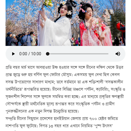
প্রতি বছর মার্চ মাসে আবহাওয়া উষ্ণ হওয়ার সঙ্গে সঙ্গে চীনের দক্ষিণ থেকে উত্তর
প্রান্ত জুড়ে শুরু হয় বর্ণিল ফুল ফোটার মৌসুম। একসময় ফুল দেখা ছিল কেবল
বসন্ত উপভোগের সাধারণ মাধ্যম; তবে বর্তমানে তা এক শক্তিশালী ‘বসন্তকালীন
অর্থনীতিতে’ রূপান্তরিত হয়েছে। চীনের বিভিন্ন অঞ্চলে পর্যটন, ক্যাটারিং, সংস্কৃতি ও
সৃজনশীল শিল্পের সঙ্গে ফুলকে সমন্বিত করা হচ্ছে। এর মাধ্যমে প্রকৃতির ক্ষণস্থায়ী
সৌন্দর্যকে স্থায়ী অর্থনৈতিক মূল্যে রূপান্তর করে সাংস্কৃতিক পর্যটন ও গ্রামীণ
পুনরুজ্জীবনের এক নতুন দিগন্ত উন্মোচিত হয়েছে।
সম্প্রতি চীনের সিছুয়ান প্রদেশের হানইউয়ান জেলায় প্রায় ৭০০ হেক্টর জমিতে
নাশপাতি ফুল ফুটেছে। বিগত ১৩ বছর ধরে এখানে নিয়মিত ‘পুষ্প উৎসব’