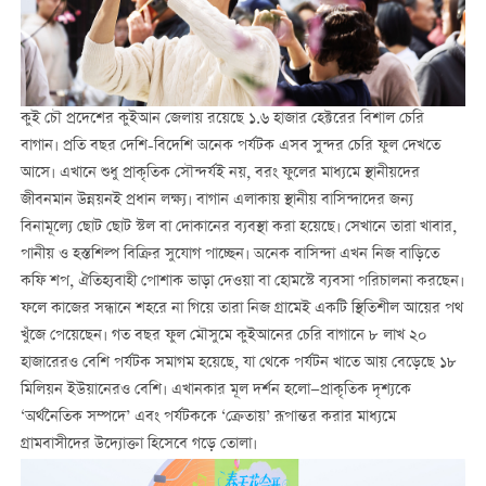
কুই চৌ প্রদেশের কুইআন জেলায় রয়েছে ১.৬ হাজার হেক্টরের বিশাল চেরি
বাগান। প্রতি বছর দেশি-বিদেশি অনেক পর্যটক এসব সুন্দর চেরি ফুল দেখতে
আসে। এখানে শুধু প্রাকৃতিক সৌন্দর্যই নয়, বরং ফুলের মাধ্যমে স্থানীয়দের
জীবনমান উন্নয়নই প্রধান লক্ষ্য। বাগান এলাকায় স্থানীয় বাসিন্দাদের জন্য
বিনামূল্যে ছোট ছোট স্টল বা দোকানের ব্যবস্থা করা হয়েছে। সেখানে তারা খাবার,
পানীয় ও হস্তশিল্প বিক্রির সুযোগ পাচ্ছেন। অনেক বাসিন্দা এখন নিজ বাড়িতে
কফি শপ, ঐতিহ্যবাহী পোশাক ভাড়া দেওয়া বা হোমস্টে ব্যবসা পরিচালনা করছেন।
ফলে কাজের সন্ধানে শহরে না গিয়ে তারা নিজ গ্রামেই একটি স্থিতিশীল আয়ের পথ
খুঁজে পেয়েছেন। গত বছর ফুল মৌসুমে কুইআনের চেরি বাগানে ৮ লাখ ২০
হাজারেরও বেশি পর্যটক সমাগম হয়েছে, যা থেকে পর্যটন খাতে আয় বেড়েছে ১৮
মিলিয়ন ইউয়ানেরও বেশি। এখানকার মূল দর্শন হলো—প্রাকৃতিক দৃশ্যকে
‘অর্থনৈতিক সম্পদে’ এবং পর্যটককে ‘ক্রেতায়’ রূপান্তর করার মাধ্যমে
গ্রামবাসীদের উদ্যোক্তা হিসেবে গড়ে তোলা।