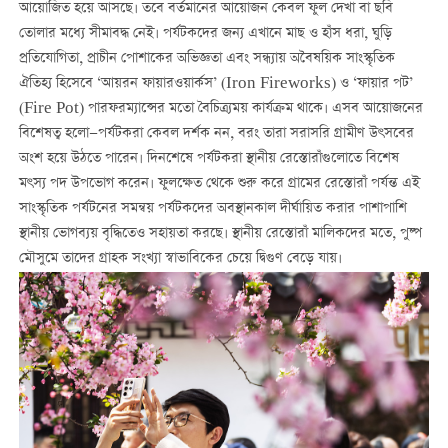
আয়োজিত হয়ে আসছে। তবে বর্তমানের আয়োজন কেবল ফুল দেখা বা ছবি
তোলার মধ্যে সীমাবদ্ধ নেই। পর্যটকদের জন্য এখানে মাছ ও হাঁস ধরা, ঘুড়ি
প্রতিযোগিতা, প্রাচীন পোশাকের অভিজ্ঞতা এবং সন্ধ্যায় অবৈষয়িক সাংস্কৃতিক
ঐতিহ্য হিসেবে ‘আয়রন ফায়ারওয়ার্কস’ (Iron Fireworks) ও ‘ফায়ার পট’
(Fire Pot) পারফরম্যান্সের মতো বৈচিত্র্যময় কার্যক্রম থাকে। এসব আয়োজনের
বিশেষত্ব হলো—পর্যটকরা কেবল দর্শক নন, বরং তারা সরাসরি গ্রামীণ উৎসবের
অংশ হয়ে উঠতে পারেন। দিনশেষে পর্যটকরা স্থানীয় রেস্তোরাঁগুলোতে বিশেষ
মৎস্য পদ উপভোগ করেন। ফুলক্ষেত থেকে শুরু করে গ্রামের রেস্তোরাঁ পর্যন্ত এই
সাংস্কৃতিক পর্যটনের সমন্বয় পর্যটকদের অবস্থানকাল দীর্ঘায়িত করার পাশাপাশি
স্থানীয় ভোগব্যয় বৃদ্ধিতেও সহায়তা করছে। স্থানীয় রেস্তোরাঁ মালিকদের মতে, পুষ্প
মৌসুমে তাদের গ্রাহক সংখ্যা স্বাভাবিকের চেয়ে দ্বিগুণ বেড়ে যায়।