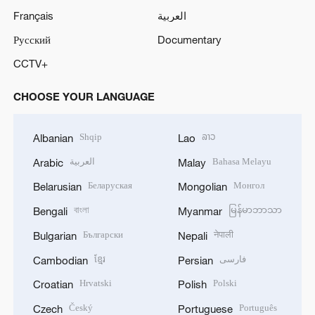
Français
العربية
Русский
Documentary
CCTV+
CHOOSE YOUR LANGUAGE
Shqip
ລາວ
Albanian
Lao
العربية
Bahasa Melayu
Arabic
Malay
Беларуская
Монгол
Belarusian
Mongolian
বাংলা
မြန်မာဘာသာ
Bengali
Myanmar
Български
नेपाली
Bulgarian
Nepali
ខ្មែរ
فارسی
Cambodian
Persian
Hrvatski
Polski
Croatian
Polish
Český
Português
Czech
Portuguese