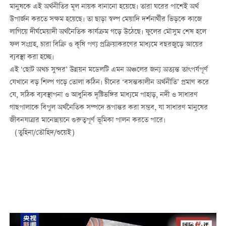
মানুষকে এই অর্থনীতির মূল নায়ক বানানো হয়েছে। তারা ঘরের পাশেই অর্থ
উপার্জন করতে সক্ষম হয়েছে। তা ছাড়া স্বল্প মেয়াদি দর্শনার্থীর ভিড়কে কাজে
লাগিয়ে দীর্ঘমেয়াদী অর্থনৈতিক কার্যক্রম গড়ে উঠেছে। ফুলের মৌসুম শেষ হলে
ফল সংগ্রহ, চারা বিক্রি ও কৃষি পণ্য প্রক্রিয়াকরণের মাধ্যমে বছরজুড়ে আয়ের
ব্যবস্থা করা হচ্ছে।
এই ‘ছোট অথচ সুন্দর’ উন্নয়ন মডেলটি এমন অঞ্চলের জন্য অত্যন্ত তাৎপর্যপূর্ণ
যেখানে বড় শিল্প গড়ে তোলা কঠিন। চীনের ‘বসন্তকালীন অর্থনীতি’ প্রমাণ করে
যে, সঠিক ব্যবস্থাপনা ও আধুনিক দৃষ্টিভঙ্গির মাধ্যমে পাহাড়, নদী ও সাধারণ
গাছপালাকে বিপুল অর্থনৈতিক সম্পদে রূপান্তর করা সম্ভব, যা সাধারণ মানুষের
জীবনযাত্রার মানোন্নয়নে গুরুত্বপূর্ণ ভূমিকা পালন করতে পারে।
（তুহিনা/তৌহিদ/শুয়েই）