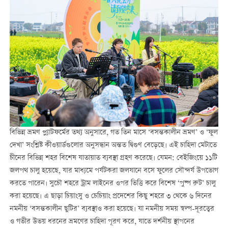
বিভিন্ন ভ্রমণ প্ল্যাটফর্মের তথ্য অনুসারে, গত তিন মাসে ‘বসন্তকালীন ভ্রমণ’ ও ‘ফুল
দেখা’ সংশ্লিষ্ট কীওয়ার্ডগুলোর অনুসন্ধান অন্তত দ্বিগুণ বেড়েছে। এই চাহিদা মেটাতে
চীনের বিভিন্ন শহর বিশেষ যাতায়াত ব্যবস্থা গ্রহণ করেছে। যেমন: বেইজিংয়ে ১১টি
জলপথ চালু হয়েছে, যার মাধ্যমে পর্যটকরা জলযানে বসে ফুলের সৌন্দর্য উপভোগ
করতে পারেন। সুচৌ শহরে ট্রাম লাইনের ওপর ভিত্তি করে বিশেষ ‘পুষ্প রুট’ চালু
করা হয়েছে। এ ছাড়া চিয়াংসু ও চেচিয়াং প্রদেশের কিছু শহরে ৩ থেকে ৬ দিনের
নমনীয় ‘বসন্তকালীন ছুটির’ ব্যবস্থাও করা হয়েছে। যা নমনীয় সময় স্বল্প-দূরত্বের
ও গভীর উভয় ধরনের ভ্রমণের চাহিদা পূরণ করে, যাতে দর্শনীয় স্থাপনের