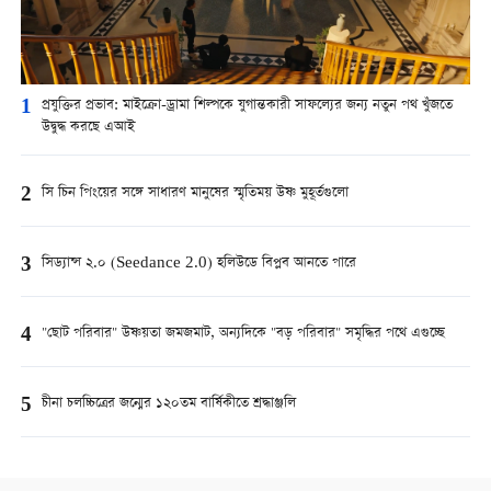
1
প্রযুক্তির প্রভাব: মাইক্রো-ড্রামা শিল্পকে যুগান্তকারী সাফল্যের জন্য নতুন পথ খুঁজতে
উদ্বুদ্ধ করছে এআই
2
সি চিন পিংয়ের সঙ্গে সাধারণ মানুষের স্মৃতিময় উষ্ণ মুহূর্তগুলো
3
সিড্যান্স ২.০ (Seedance 2.0) হলিউডে বিপ্লব আনতে পারে
4
"ছোট পরিবার" উষ্ণয়তা জমজমাট, অন্যদিকে "বড় পরিবার" সমৃদ্ধির পথে এগুচ্ছে
5
চীনা চলচ্চিত্রের জন্মের ১২০তম বার্ষিকীতে শ্রদ্ধাঞ্জলি