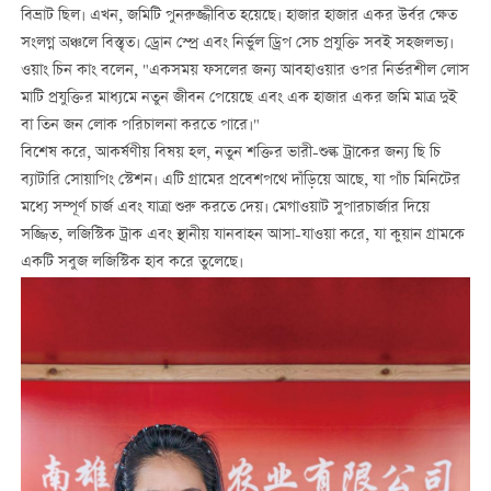
বিভ্রাট ছিল। এখন, জমিটি পুনরুজ্জীবিত হয়েছে। হাজার হাজার একর উর্বর ক্ষেত
সংলগ্ন অঞ্চলে বিস্তৃত। ড্রোন স্প্রে এবং নির্ভুল ড্রিপ সেচ প্রযুক্তি সবই সহজলভ্য।
ওয়াং চিন কাং বলেন, "একসময় ফসলের জন্য আবহাওয়ার ওপর নির্ভরশীল লোস
মাটি প্রযুক্তির মাধ্যমে নতুন জীবন পেয়েছে এবং এক হাজার একর জমি মাত্র দুই
বা তিন জন লোক পরিচালনা করতে পারে।"
বিশেষ করে, আকর্ষণীয় বিষয় হল, নতুন শক্তির ভারী-শুল্ক ট্রাকের জন্য ছি চি
ব্যাটারি সোয়াপিং স্টেশন। এটি গ্রামের প্রবেশপথে দাঁড়িয়ে আছে, যা পাঁচ মিনিটের
মধ্যে সম্পূর্ণ চার্জ এবং যাত্রা শুরু করতে দেয়। মেগাওয়াট সুপারচার্জার দিয়ে
সজ্জিত, লজিস্টিক ট্রাক এবং স্থানীয় যানবাহন আসা-যাওয়া করে, যা কুয়ান গ্রামকে
একটি সবুজ লজিস্টিক হাব করে তুলেছে।