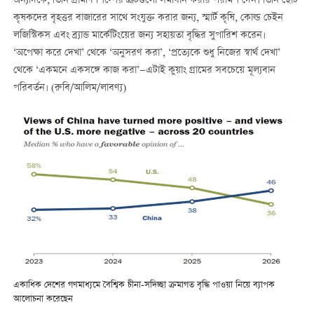
অন্যদিকে, তিনি গ্রামীণ শিল্পের ত্রুটিগুলো সমাধান করার পরামর্শ দেন। তিনি ছোট
কৃষকদের বৃহত্তর বাজারের সাথে সংযুক্ত করার জন্য, স্মার্ট কৃষি, কোল্ড চেইন
লজিস্টিকস এবং ব্র্যান্ড মার্কেটিংয়ের জন্য সহায়তা বৃদ্ধির সুপারিশ করেন।
‘অপেক্ষা করে দেখা’ থেকে ‘অনুসরণ করা’, ‘প্রত্যেকে শুধু নিজের স্বার্থ দেখা’
থেকে ‘একমনে একসঙ্গে কাজ করা’—এটাই কুয়াং গ্রামের সবচেয়ে মূল্যবান
পরিবর্তন। (রুবি/আলিম/লাবণ্য)
একাধিক দেশের গণমাধ্যমে বৈশ্বিক চীনা-সদিচ্ছা ক্রমাগত বৃদ্ধি পাওয়া নিয়ে ব্যাপক
আলোচনা করেছেন