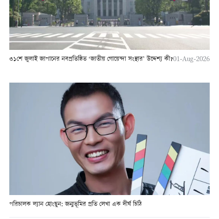
৩১শে জুলাই জাপানের নবপ্রতিষ্ঠিত ‘জাতীয় গোয়েন্দা সংস্থার’ উদ্দেশ্য কী?
01-Aug-2026
পরিচালক ল্যান হোংছুন: জন্মভূমির প্রতি লেখা এক দীর্ঘ চিঠি