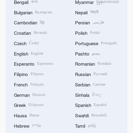
বাংলা
မြန်မာဘာသာ
Bengali
Myanmar
Български
नेपाली
Bulgarian
Nepali
ខ្មែរ
فارسی
Cambodian
Persian
Hrvatski
Polski
Croatian
Polish
Český
Português
Czech
Portuguese
English
پښتو
English
Pashto
Esperanto
Română
Esperanto
Romanian
Filipino
Русский
Filipino
Russian
Français
Српски
French
Serbian
Deutsch
සිංහල
German
Sinhala
Ελληνικά
Español
Greek
Spanish
Hausa
Kiswahili
Hausa
Swahili
עברית
தமிழ்
Hebrew
Tamil