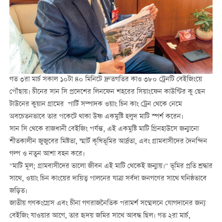
গত ৩রা মার্চ সকাল ১০টা ৪০ মিনিটে দ্রুতগতির কাও ৩৮০ ট্রেনটি বেইজিংয়ে
পৌঁছায়। চীনের সান সি প্রদেশের লিনফেন শহরের সিয়াংফেন কাউন্টির কু ছেন
টাউনের কুয়ান গ্রামের পার্টি সম্পাদক ওয়াং চিন কাং ট্রেন থেকে নেমে
অবচেতনভাবে তার পকেটে থাকা উষ্ণ একমুষ্টি হলুদ মাটি স্পর্শ করেন।
সান সি থেকে রাজধানী বেইজিং পর্যন্ত, এই একমুষ্টি মাটি গ্রিনহাউসে জন্মানো
শীতকালীন জুজুবের মিষ্টতা, স্মার্ট কৃষিভূমির আর্দ্রতা, এবং গ্রামবাসীদের দৈনন্দিন
গল্প ও নতুন আশা বহন করে।
"মাটি মূল; গ্রামবাসীদের ভালো জীবন এই মাটি থেকেই জন্মায়।" ভূমির প্রতি শ্রদ্ধার
সাথে, ওয়াং চিন কাংয়ের দায়িত্ব পালনের যাত্রা সর্বদা জনগণের সাথে ঘনিষ্ঠভাবে
জড়িত।
জাতীয় গণকংগ্রেস এবং চীনা গণরাজনৈতিক পরামর্শ সম্মেলনে যোগদানের জন্য
বেইজিং যাওয়ার আগে, তার হৃদয় জমির সাথে আবদ্ধ ছিল। গত ২রা মার্চ,