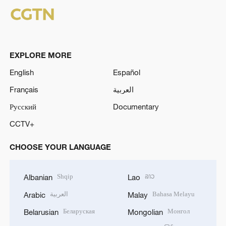
EXPLORE MORE
English
Español
Français
العربية
Русский
Documentary
CCTV+
CHOOSE YOUR LANGUAGE
Shqip
ລາວ
Albanian
Lao
العربية
Bahasa Melayu
Arabic
Malay
Беларуская
Монгол
Belarusian
Mongolian