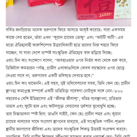
বর্ধিত জনপ্রিয়তা অনেক তরুণকে ফিরে আসতে আকৃষ্ট করেছে। যারা একসময়
কাজে বের হতেন, তাঁরা এখন "কুয়ান গ্রামের তোফু" এবং "আটটি আটি"-এর
মতো ঐতিহ্যবাহী কারুশিল্পের উত্তরাধিকারী হতে তাদের নিজ শহরে ফিরে
যাচ্ছেন, যা সারা দেশে অস্পষ্ট সাংস্কৃতিক ঐতিহ্যের স্বাদ ছড়িয়ে দিচ্ছে।
ওয়াং চিন কাং সংক্ষেপে বলেন, "আবহাওয়ার ওপর নির্ভর করা থেকে শুরু করে,
ডিজিটাল ক্ষমতায়ন পর্যন্ত, গ্রামীণ এলাকাগুলিকে কেবল বয়স্কদের ওপর ছেড়ে
দেওয়া যাবে না; তরুণদের একটি ভবিষ্যত দেখতে হবে।”
ওয়াং চিন কাং থামেননি। এই বছর, দুই অধিবেশনের সময়, তিনি ফেন ছেং প্রাচীন
স্থাপত্য কমপ্লেক্স সম্পর্কে একটি অতিরিক্ত গবেষণা নোটবুক সঙ্গে নেন। ৮০০
বছরেরও বেশি ইতিহাসের এই "জীবন্ত জীবাশ্ম", খণ্ডিত ব্যবস্থাপনা, প্রতিভার
অভাব এবং ফুটো ছাদ এবং ফাটলযুক্ত দেয়ালের দুর্দশার মুখোমুখি হচ্ছে।
তার চিন্তাভাবনা স্পষ্ট ছিল: তাওসি সাইট, ফেন ছেং প্রাচীন শহর এবং কুয়ান
গ্রামের খাবারের সাথে সংযোগ স্থাপনের মাধ্যমে, এই সাংস্কৃতিক পর্যটন-শৃঙ্খল
স্থানীয় জনগণের জীবিকা এবং তাদের সাংস্কৃতিক শিকড় উভয়ই সংরক্ষণ করবে।