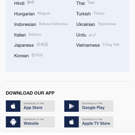
हिन्दी
ไทย
Hindi
Thai
Magyar
Türkçe
Hungarian
Turkish
Bahasa Indonesia
Українська
Indonesian
Ukrainian
Italiano
اردو
Italian
Urdu
日本語
Tiếng Việt
Japanese
Vietnamese
한국어
Korean
DOWNLOAD OUR APP