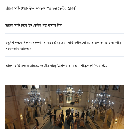
চাঁদের মাটি থেকে উচ্চ-ক্ষমতাসম্পন্ন তন্তু তৈরির রেকর্ড
চাঁদের মাটি দিয়ে ইট তৈরির যন্ত্র বানাল চীন
চতুর্দশ পঞ্চবার্ষিক পরিকল্পনার সময় চীনে ৩.৪ লাখ বর্গকিলোমিটার এলাকা মাটি ও পানি
সংরক্ষণের আওতায়
কালো মাটি রক্ষার মাধ্যমে জাতীয় খাদ্য নিরাপত্তায় একটি শক্তিশালী ভিত্তি গঠন