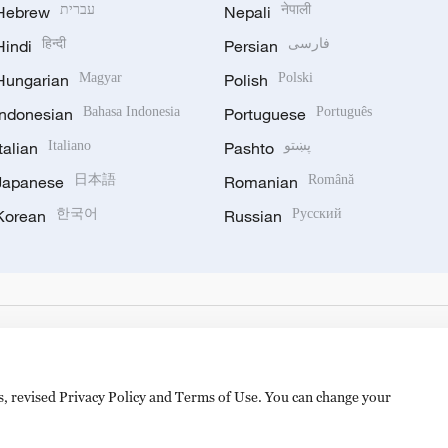
Hebrew
עברית
Nepali
नेपाली
Hindi
हिन्दी
Persian
فارسی
Hungarian
Magyar
Polish
Polski
Indonesian
Bahasa Indonesia
Portuguese
Português
Italian
Italiano
Pashto
پښتو
Japanese
日本語
Romanian
Română
Korean
한국어
Russian
Русский
es, revised Privacy Policy and Terms of Use. You can change your