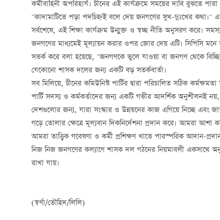
কর্মীবাহিনী অপরিহার্য। চীনের এই কার্যক্রমে সময়ের দাবি বুঝতে প
"কাদামাটিতে পড়া পদচিহ্নই বলে দেয় জনগণের সুখ-দুঃখের কথা।" এ
সর্বশেষে, এই শিক্ষা কার্যক্রম উন্মুক্ত ও স্বচ্ছ নীতি অনুসরণ করে
জনগণের মাধ্যমেই মূল্যায়ন করার ওপর জোর দেয় এটি। সিপিসি মনে ক
সতর্ক করে বলা হয়েছে, "জনগণকে ভুলে যাওয়া বা জনগণ থেকে বিচ্ছি
যেকোনো শাসক দলের জন্য একটি বড় সতর্কবার্তা।
সব মিলিয়ে, চীনের কমিউনিস্ট পার্টির দ্বারা পরিচালিত সঠিক কর্মক্ষমতা মূল্
পার্টি সদস্য ও কর্মকর্তাদের জন্য একটি গভীর আদর্শিক অনুশীলনই নয়,
দেশগুলোর জন্য, যারা সংস্কার ও উন্নয়নের কাজ এগিয়ে নিচ্ছে এবং জাতী
গড়ে তোলার ক্ষেত্রে মূল্যবান দিকনির্দেশনা প্রদান করে। আমরা আশা ক
আমরা তাত্ত্বিক গবেষণা ও কর্মী প্রশিক্ষণ খাতে পারস্পরিক আদান-প্র
নিজ নিজ জনগণের কল্যাণে শাসক দল গঠনের নিয়মাবলী একসাথে অনুসন্ধান
রাখা যায়।
(স্বর্ণা/তৌহিদ/লিলি)