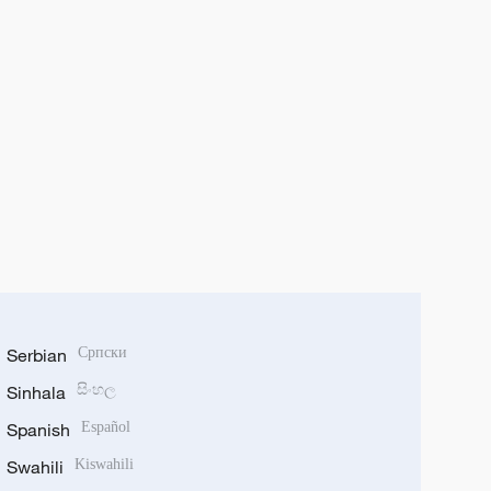
Serbian
Српски
Sinhala
සිංහල
Spanish
Español
Swahili
Kiswahili