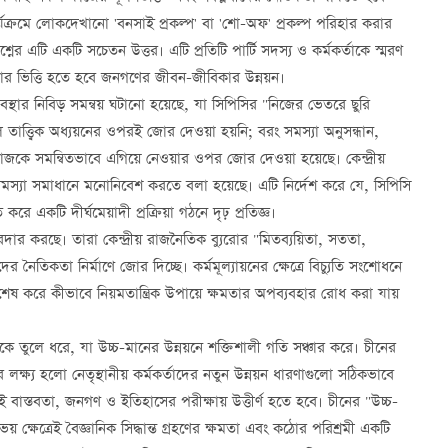
্যক্রমে লোকদেখানো 'বনসাই প্রকল্প' বা 'শো-অফ' প্রকল্প পরিহার করার
র এটি একটি সচেতন উত্তর। এটি প্রতিটি পার্টি সদস্য ও কর্মকর্তাকে স্মরণ
মতার ভিত্তি হতে হবে জনগণের জীবন-জীবিকার উন্নয়ন।
ানিক ব্যবস্থার নিবিড় সমন্বয় ঘটানো হয়েছে, যা সিপিসির "নিজের ভেতরে ছুরি
 তাত্ত্বিক অধ্যয়নের ওপরই জোর দেওয়া হয়নি; বরং সমস্যা অনুসন্ধান,
র" কাজকে সমন্বিতভাবে এগিয়ে নেওয়ার ওপর জোর দেওয়া হয়েছে। কেন্দ্রীয়
 সমস্যা সমাধানে মনোনিবেশ করতে বলা হয়েছে। এটি নির্দেশ করে যে, সিপিসি
রে একটি দীর্ঘমেয়াদী প্রক্রিয়া গঠনে দৃঢ় প্রতিজ্ঞ।
ার করছে। তারা কেন্দ্রীয় রাজনৈতিক ব্যুরোর "মিতব্যয়িতা, সততা,
ীদের নৈতিকতা নির্মাণে জোর দিচ্ছে। কর্মমূল্যায়নের ক্ষেত্রে বিচ্যুতি সংশোধনে
বিশেষ করে কীভাবে নিয়মতান্ত্রিক উপায়ে ক্ষমতার অপব্যবহার রোধ করা যায়
ুরুত্বকে তুলে ধরে, যা উচ্চ-মানের উন্নয়নে শক্তিশালী গতি সঞ্চার করে। চীনের
লক্ষ্য হলো নেতৃস্থানীয় কর্মকর্তাদের নতুন উন্নয়ন ধারণাগুলো সঠিকভাবে
্যই বাস্তবতা, জনগণ ও ইতিহাসের পরীক্ষায় উত্তীর্ণ হতে হবে। চীনের "উচ্চ-
 ক্ষেত্রেই বৈজ্ঞানিক সিদ্ধান্ত গ্রহণের ক্ষমতা এবং কঠোর পরিশ্রমী একটি