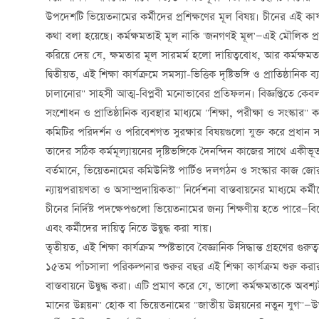
উপদেশটি ভিয়েতনামের কর্মীদের প্রশিক্ষণের মূল বিষয়। চীনের এই কার
কথা বলা হয়েছে। কর্মক্ষমতাই মূল নাকি 'জনগণই মূল'—এই মৌলিক প্রশ্নে
করিয়ে দেয় যে, ক্ষমতার মূল সারমর্ম হলো দায়িত্ববোধ, আর কর্মক্ষ
দ্বিতীয়ত, এই শিক্ষা কার্যক্রমে সমস্যা-ভিত্তিক দৃষ্টিভঙ্গি ও প্রাতিষ্ঠ
চালানোর" সাহসী আত্ম-বিপ্লবী মনোভাবের প্রতিফলন। বিজ্ঞপ্তিতে কেবল
সংশোধন ও প্রাতিষ্ঠানিক ব্যবস্থার মাধ্যমে "শিক্ষা, পরীক্ষা ও সংস্কা
কমিটির পরিদর্শন ও পরিবেশগত সুরক্ষার বিষয়গুলো যুক্ত করে প্রধান
তাদের সঠিক কর্মমূল্যায়নের দৃষ্টিভঙ্গিকে দৈনন্দিন কাজের সাথে একীভূত ক
বর্তমানে, ভিয়েতনামের কমিউনিস্ট পার্টিও দলগঠন ও সংস্কার কাজ জোরদ
ন্যায়পরায়ণতা ও অসাম্প্রদায়িকতা" নির্দেশনা বাস্তবায়নের মাধ্যমে কর্ম
চীনের নির্দিষ্ট পদক্ষেপগুলো ভিয়েতনামের জন্য শিক্ষণীয় হতে পারে—
এবং কর্মীদের দায়িত্ব নিতে উদ্বুদ্ধ করা যায়।
তৃতীয়ত, এই শিক্ষা কার্যক্রম স্পষ্টভাবে বৈজ্ঞানিক সিদ্ধান্ত গ্রহণের গ
১৫তম পাঁচসালা পরিকল্পনার শুরুর বছর এই শিক্ষা কার্যক্রম শুরু করার 
বাস্তবায়নে উদ্বুদ্ধ করা। এটি প্রমাণ করে যে, ভালো কর্মক্ষমতাকে অবশ
মানের উন্নয়ন" হোক বা ভিয়েতনামের "জাতীয় উন্নয়নের নতুন যুগ"—উভয়