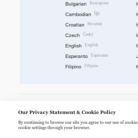
Bulgarian
Български
Cambodian
ខ្មែរ
Croatian
Hrvatski
Czech
Český
English
English
Esperanto
Esperanto
Filipino
Filipino
DOWNLOAD OUR APP
Our Privacy Statement & Cookie Policy
By continuing to browse our site you agree to our use of cooki
cookie settings through your browser.