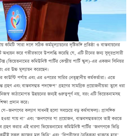
রীয় কমিটি 'সারা দলে সঠিক কর্মমূল্যায়নের দৃষ্টিভঙ্গি প্রতিষ্ঠা ও বাস্তবায়নের
এটি অধ্যয়ন করে গভীরভাবে উপলব্ধি করেছি যে, এটি চীনের জন্য সুদূরপ্রসারী
 (ভিয়েতনামের কমিউনিস্ট পার্টির কেন্দ্রীয় পার্টি স্কুল)-এর একজন সিনিয়র
ং এর উচ্চ মূল্যায়ন করেছেন।
ীনের কাউন্টি পর্যায় এবং এর ওপরের সারির নেতৃস্থানীয় কর্মকর্তারা। এতে
ত গ্রহণ এবং বাস্তবসম্মত পদক্ষেপ" গ্রহণের সামগ্রিক প্রয়োজনীয়তা তুলে ধরা
িজস্ব কাঠামোগত উন্নয়নের জন্যই গুরুত্বপূর্ণ নয়, বরং এটি ভিয়েতনামসহ
িক্ষা প্রদান করে।
করে যে—জনগণের কল্যাণ সাধনই হলো সবচেয়ে বড় কর্মসাফল্য। প্রাসঙ্গিক
' হওয়া যায় না" এবং "জনগণের যা প্রয়োজন, বাস্তবসম্মতভাবে তাই করতে
ে গ্রহণ করার এই ধারণা ভিয়েতনামের কমিউনিস্ট পার্টির "জনগণকে ভিত্তি
 "কর্মীই সকল কাজের মূল ভিত্তি" এবং "বিপ্লবীদের নৈতিকতা থাকতে হবে"