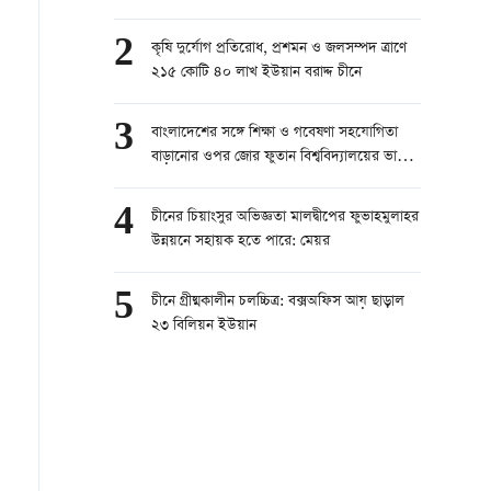
2
কৃষি দুর্যোগ প্রতিরোধ, প্রশমন ও জলসম্পদ ত্রাণে
২১৫ কোটি ৪০ লাখ ইউয়ান বরাদ্দ চীনে
3
বাংলাদেশের সঙ্গে শিক্ষা ও গবেষণা সহযোগিতা
বাড়ানোর ওপর জোর ফুতান বিশ্ববিদ্যালয়ের ভাইস
প্রেসিডেন্টের
4
চীনের চিয়াংসুর অভিজ্ঞতা মালদ্বীপের ফুভাহমুলাহর
উন্নয়নে সহায়ক হতে পারে: মেয়র
5
চীনে গ্রীষ্মকালীন চলচ্চিত্র: বক্সঅফিস আয় ছাড়াল
২৩ বিলিয়ন ইউয়ান