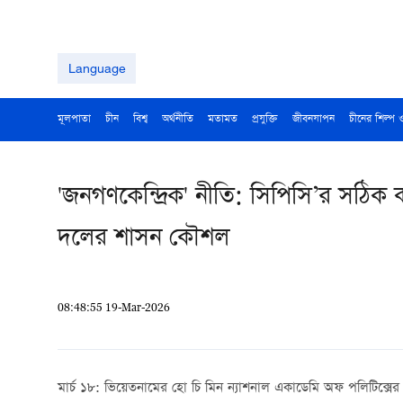
Language
মূলপাতা
চীন
বিশ্ব
অর্থনীতি
মতামত
প্রযুক্তি
জীবনযাপন
চীনের শিল্প 
'জনগণকেন্দ্রিক' নীতি: সিপিসি’র সঠিক 
দলের শাসন কৌশল
08:48:55 19-Mar-2026
মার্চ ১৮: ভিয়েতনামের হো চি মিন ন্যাশনাল একাডেমি অফ পলিটিক্সের প্