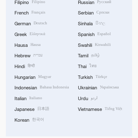
Filipino
Русский
Filipino
Russian
Français
Српски
French
Serbian
Deutsch
සිංහල
German
Sinhala
Ελληνικά
Español
Greek
Spanish
Hausa
Kiswahili
Hausa
Swahili
עברית
தமிழ்
Hebrew
Tamil
हिन्दी
ไทย
Hindi
Thai
Magyar
Türkçe
Hungarian
Turkish
Bahasa Indonesia
Українська
Indonesian
Ukrainian
Italiano
اردو
Italian
Urdu
日本語
Tiếng Việt
Japanese
Vietnamese
한국어
Korean