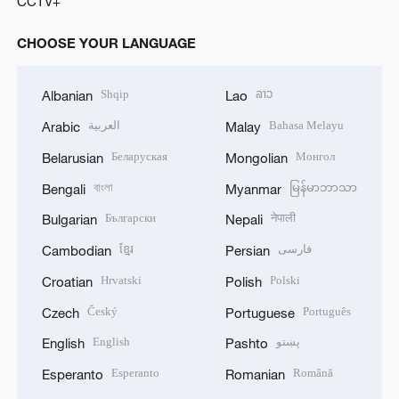
CCTV+
CHOOSE YOUR LANGUAGE
Shqip
ລາວ
Albanian
Lao
العربية
Bahasa Melayu
Arabic
Malay
Беларуская
Монгол
Belarusian
Mongolian
বাংলা
မြန်မာဘာသာ
Bengali
Myanmar
Български
नेपाली
Bulgarian
Nepali
ខ្មែរ
فارسی
Cambodian
Persian
Hrvatski
Polski
Croatian
Polish
Český
Português
Czech
Portuguese
English
پښتو
English
Pashto
Esperanto
Română
Esperanto
Romanian