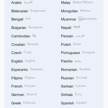
العربية
Bahasa Melayu
Arabic
Malay
Беларуская
Монгол
Belarusian
Mongolian
বাংলা
မြန်မာဘာသာ
Bengali
Myanmar
Български
नेपाली
Bulgarian
Nepali
ខ្មែរ
فارسی
Cambodian
Persian
Hrvatski
Polski
Croatian
Polish
Český
Português
Czech
Portuguese
English
پښتو
English
Pashto
Esperanto
Română
Esperanto
Romanian
Filipino
Русский
Filipino
Russian
Français
Српски
French
Serbian
Deutsch
සිංහල
German
Sinhala
Ελληνικά
Español
Greek
Spanish