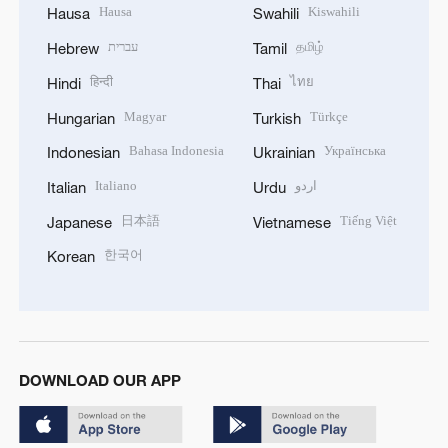
Hausa
Kiswahili
Hausa
Swahili
עברית
தமிழ்
Hebrew
Tamil
हिन्दी
ไทย
Hindi
Thai
Magyar
Türkçe
Hungarian
Turkish
Bahasa Indonesia
Українська
Indonesian
Ukrainian
Italiano
اردو
Italian
Urdu
日本語
Tiếng Việt
Japanese
Vietnamese
한국어
Korean
DOWNLOAD OUR APP