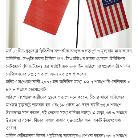
মার্চ ৮: চীন-যুক্তরাষ্ট্র স্থিতিশীল সম্পর্ককে অত্যন্ত গুরুত্বপূর্ণ ও মূল্যবান মনে করেন
মার্কিনিরা। সম্প্রতি চায়না মিডিয়া গ্রুপ (সিএমজি)-র চায়না গ্লোবাল টেলিভিশন
নেটওয়ার্ক (সিজিটিএন)-এর সংশ্লিষ্ট এক অনলাইন জরিপে অংশগ্রহণকারী মার্কিন
নেটিজেনদের ৮৩.১ শতাংশ এমন মত প্রকাশ করেন।
জরিপে অংশগ্রহণকারী ২০০১ জন মার্কিনির মধ্যে ৮২.৭ শতাংশ রিপাবলিকান ও
৮৫.৮ শতাংশ ডেমোক্র্যাট।
জরিপে অংশগ্রহণকারীদের ৬৯.৭ শতাংশ মনে করেন, চীনের সাথে বাণিজ্যের
মাধ্যমে যুক্তরাষ্ট্র লাভবান হয় এবং ১৮ থেকে ২৪ বছর বয়সী ৬৫.৪ শতাংশ
উত্তরদাতা মনে করেন, দুই দেশের মধ্যে বাণিজ্য ন্যায্য। এ ছাড়া, ৬৪.৩ শতাংশ
উত্তরদাতা বলেন, চীনের বিশাল বাজার যুক্তরাষ্ট্রের জন্য একটি উল্লেখযোগ্য
সুযোগ।
মার্কিন নেটিজেনরা চীনের প্রযুক্তিগত সাফল্যেরও প্রশংসা করেন। ৬৭.৯ শতাংশ