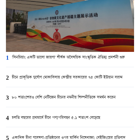
1
'সিনচিয়াং একটি ভালো জায়গা' শীর্ষক অবৈষয়িক সাংস্কৃতিক ঐতিহ্য প্রদর্শনী শুরু
2
চীনে প্রাকৃতিক দুর্যোগ মোকাবিলায় কেন্দ্রীয় সরকারের ৭৫ কোটি ইউয়ান বরাদ্দ
3
৮০ শতাংশেরও বেশি নেটিজেন চীনের নমনীয় শিল্পনীতিকে সমর্থন করেন
4
চলতি বছরের প্রথমার্ধে চীনে পণ্যপরিবহন ৫.১ শতাংশ বেড়েছে
5
একাধিক চীনা গবেষণা-প্রতিষ্ঠানের ওপর মার্কিন নিষেধাজ্ঞা: বেইজিংয়ের প্রতিবাদ