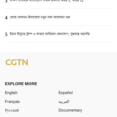
3
দক্ষিণ লেবাননে ইসরায়েলি বিমান হামলায় নিহত ১, আহত ১১
4
রোমে লেবানন-ইসরায়েল নতুন দফা আলোচনা শুরু
5
ইরান ইস্যুতে ট্রাম্প ও কাতার আমিরের ফোনালাপ, যুদ্ধবন্ধে অগ্রগতি
EXPLORE MORE
English
Español
Français
العربية
Русский
Documentary