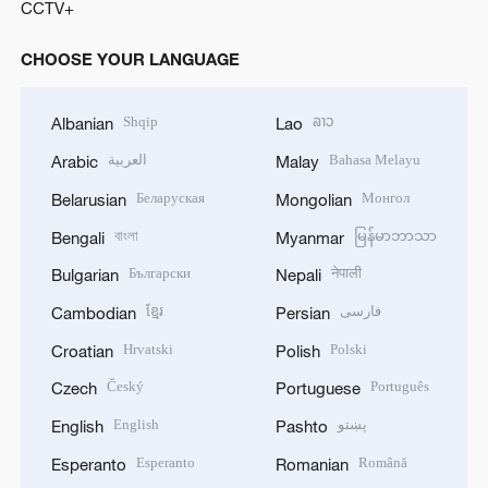
CCTV+
CHOOSE YOUR LANGUAGE
Shqip
ລາວ
Albanian
Lao
العربية
Bahasa Melayu
Arabic
Malay
Беларуская
Монгол
Belarusian
Mongolian
বাংলা
မြန်မာဘာသာ
Bengali
Myanmar
Български
नेपाली
Bulgarian
Nepali
ខ្មែរ
فارسی
Cambodian
Persian
Hrvatski
Polski
Croatian
Polish
Český
Português
Czech
Portuguese
English
پښتو
English
Pashto
Esperanto
Română
Esperanto
Romanian