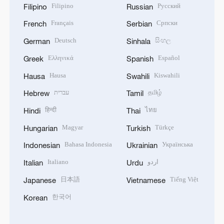
Filipino
Русский
Filipino
Russian
Français
Српски
French
Serbian
Deutsch
සිංහල
German
Sinhala
Ελληνικά
Español
Greek
Spanish
Hausa
Kiswahili
Hausa
Swahili
עברית
தமிழ்
Hebrew
Tamil
हिन्दी
ไทย
Hindi
Thai
Magyar
Türkçe
Hungarian
Turkish
Bahasa Indonesia
Українська
Indonesian
Ukrainian
Italiano
اردو
Italian
Urdu
日本語
Tiếng Việt
Japanese
Vietnamese
한국어
Korean