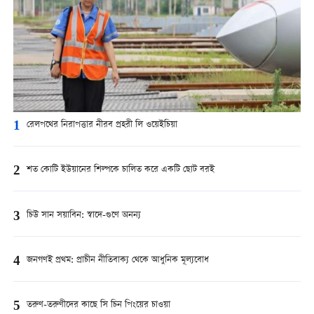
1
রেলপথের নিরাপত্তার নীরব প্রহরী লি ওয়েইচিয়া
2
শত কোটি ইউয়ানের শিল্পকে চালিত করে একটি ছোট বরই
3
চিউ সান সয়াবিন: স্বাদে-গুণে অনন্য
4
জনগণই প্রথম: প্রাচীন নীতিবাক্য থেকে আধুনিক মূল্যবোধ
5
তরুণ-তরুণীদের কাছে সি চিন পিংয়ের চাওয়া