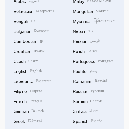
العربية
Bahasa Melayu
Arabic
Malay
Беларуская
Монгол
Belarusian
Mongolian
বাংলা
မြန်မာဘာသာ
Bengali
Myanmar
Български
नेपाली
Bulgarian
Nepali
ខ្មែរ
فارسی
Cambodian
Persian
Hrvatski
Polski
Croatian
Polish
Český
Português
Czech
Portuguese
English
پښتو
English
Pashto
Esperanto
Română
Esperanto
Romanian
Filipino
Русский
Filipino
Russian
Français
Српски
French
Serbian
Deutsch
සිංහල
German
Sinhala
Ελληνικά
Español
Greek
Spanish