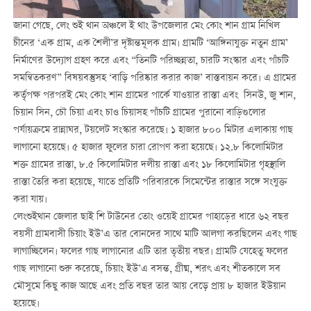
জানা গেছে, লেং শুই থান অঞ্চলে ই থাং উপজেলার মেং কোং শান গ্রাম নিখিল
চীনের ‘এক গ্রাম, এক শৈলী’র দৃষ্টান্তমূলক গ্রাম। গ্রামটি ‘আঙ্গিনাযুক্ত নতুন গ্রাম’
নির্মাণের উদ্যোগ গ্রহণ করে এবং “তিনটি পরিচ্ছন্নতা, চারটি সংস্কার এবং পাঁচটি
সমন্বিতকরণ” বিষয়বস্তুসহ ‘বাড়ি পরিষ্কার করার কাজ’ বাস্তবায়ন করে। এ গ্রামের
কর্তৃপক্ষ পরপরই মেং কোং শান গ্রামের পার্কে যাওয়ার রাস্তা এবং সিনউ, জু শান,
চিয়ান সিন, চৌ চিয়া এবং চাও চিয়াসহ পাঁচটি গ্রামের পুরানো বাড়িগুলোর
পর্যায়ক্রমে রান্নাঘর, টয়লেট সংস্কার করেছে। ১ হাজার ৮০০ মিটার এলাকায় গাছ
লাগানো হয়েছে। ৫ হাজার ফুলের চারা রোপণ করা হয়েছে। ১২.৮ কিলোমিটার
শক্ত গ্রামের রাস্তা, ৮.৫ কিলোমিটার দলীয় রাস্তা এবং ১৮ কিলোমিটার গৃহস্থালি
রাস্তা তৈরি করা হয়েছে, যাতে প্রতিটি পরিবারকে সিমেন্টের রাস্তার সঙ্গে সংযুক্ত
করা যায়।
লেংশুইথান জেলার ছাই শি টাউনের তোং ওয়েই গ্রামের পাহাড়ের ধারে ৬২ বছর
বয়সী গ্রামবাসী চিয়াং ইউ’এ তার বোনদের সাথে মাটি আলগা করছিলেন এবং গাছ
লাগাচ্ছিলেন। ফলের গাছ লাগানোর এটি তার তৃতীয় বছর। গ্রামটি যেহেতু ফলের
গাছ লাগানো শুরু করেছে, চিয়াং ইউ’এ বসন্ত, গ্রীষ্ম, শরৎ এবং শীতকালে সব
মৌসুমে কিছু কাজ আছে এবং প্রতি বছর তার আয় বেড়ে প্রায় ৮ হাজার ইউয়ান
হয়েছে।