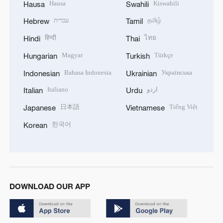
Hausa
Kiswahili
Hausa
Swahili
עברית
தமிழ்
Hebrew
Tamil
हिन्दी
ไทย
Hindi
Thai
Magyar
Türkçe
Hungarian
Turkish
Bahasa Indonesia
Українська
Indonesian
Ukrainian
Italiano
اردو
Italian
Urdu
日本語
Tiếng Việt
Japanese
Vietnamese
한국어
Korean
DOWNLOAD OUR APP