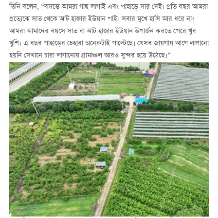
তিনি বলেন, “বসন্তে আমরা গাছ লাগাই এবং পাহাড়ে সার দেই। প্রতি বছর আমরা
প্রত্যেকে সাত থেকে আট হাজার ইউয়ান পাই। সবার মুখে হাসি আর ধরে না!
আমরা আমাদের বয়সে সাত বা আট হাজার ইউয়ান উপার্জন করতে পেরে খুব
খুশি। এ বছর পাহাড়ের চেহারা অনেকটাই পাল্টেছে। যেসব জায়গায় আগে লাগানো
হয়নি সেখানে চারা লাগানোয় গ্রামাঞ্চল আরও সুন্দর হয়ে উঠেছে।”