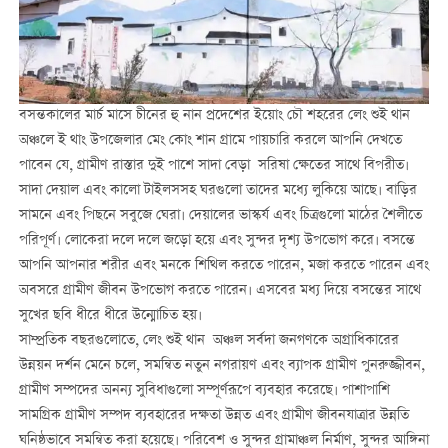
বসন্তকালের মার্চ মাসে চীনের হু নান প্রদেশের ইয়োং চৌ শহরের লেং শুই থান
অঞ্চলে ই থাং উপজেলার মেং কোং শান গ্রামে পায়চারি করলে আপনি দেখতে
পাবেন যে, গ্রামীণ রাস্তার দুই পাশে সাদা বেড়া সরিষা ক্ষেতের সাথে বিপরীত।
সাদা দেয়াল এবং কালো টাইলসসহ ঘরগুলো তাদের মধ্যে লুকিয়ে আছে। বাড়ির
সামনে এবং পিছনে সবুজে ঘেরা। দেয়ালের ভাস্কর্য এবং চিত্রগুলো মাঠের শৈলীতে
পরিপূর্ণ। লোকেরা দলে দলে জড়ো হয়ে এবং সুন্দর দৃশ্য উপভোগ করে। বসন্তে
আপনি আপনার শরীর এবং মনকে শিথিল করতে পারেন, মজা করতে পারেন এবং
অবসরে গ্রামীণ জীবন উপভোগ করতে পারেন। এসবের মধ্য দিয়ে বসন্তের সাথে
সুখের ছবি ধীরে ধীরে উন্মোচিত হয়।
সাম্প্রতিক বছরগুলোতে, লেং শুই থান অঞ্চল সর্বদা জনগণকে অগ্রাধিকারের
উন্নয়ন দর্শন মেনে চলে, সমন্বিত নতুন নগরায়ণ এবং ব্যাপক গ্রামীণ পুনরুজ্জীবন,
গ্রামীণ সম্পদের অনন্য সুবিধাগুলো সম্পূর্ণরূপে ব্যবহার করেছে। পাশাপাশি
সামগ্রিক গ্রামীণ সম্পদ ব্যবহারের দক্ষতা উন্নত এবং গ্রামীণ জীবনযাত্রার উন্নতি
ঘনিষ্ঠভাবে সমন্বিত করা হয়েছে। পরিবেশ ও সুন্দর গ্রামাঞ্চল নির্মাণ, সুন্দর আঙ্গিনা