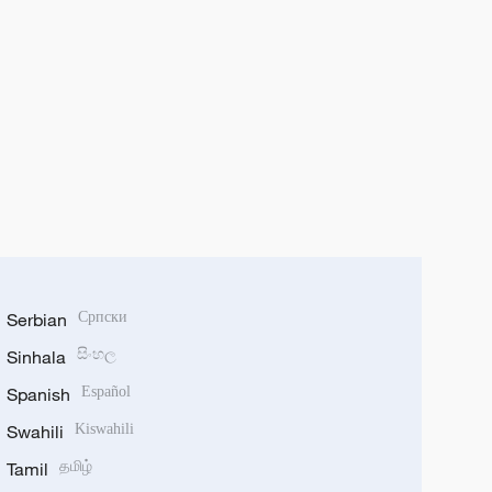
Serbian
Српски
Sinhala
සිංහල
Spanish
Español
Swahili
Kiswahili
Tamil
தமிழ்