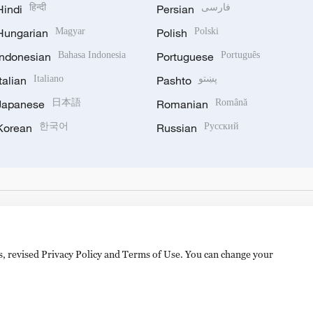
Hindi
हिन्दी
Persian
فارسی
Hungarian
Magyar
Polish
Polski
Indonesian
Bahasa Indonesia
Portuguese
Português
Italian
Italiano
Pashto
پښتو
Japanese
日本語
Romanian
Română
Korean
한국어
Russian
Русский
es, revised Privacy Policy and Terms of Use. You can change your
备 11010502050052号
Disinformation report hotline: 010-8506146