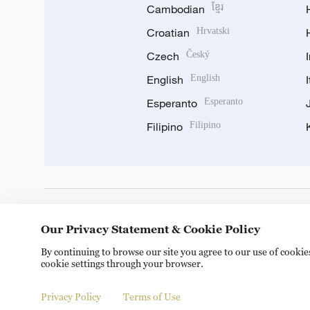
Cambodian
ខ្មែរ
Croatian
Hrvatski
Czech
Český
English
English
Esperanto
Esperanto
Filipino
Filipino
DOWNLOAD OUR APP
Our Privacy Statement & Cookie Policy
By continuing to browse our site you agree to our use of cooki
cookie settings through your browser.
Privacy Policy
Terms of Use
Copyright © 2024 CGTN.
京ICP备20000184号
京公网安