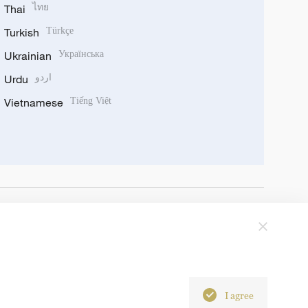
Thai
ไทย
Turkish
Türkçe
Ukrainian
Українська
Urdu
اردو
Vietnamese
Tiếng Việt
I agree
6