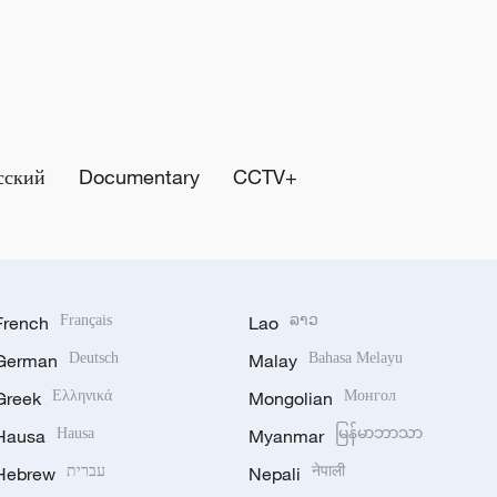
сский
Documentary
CCTV+
French
Français
Lao
ລາວ
German
Deutsch
Malay
Bahasa Melayu
Greek
Ελληνικά
Mongolian
Монгол
Hausa
Hausa
Myanmar
မြန်မာဘာသာ
Hebrew
עברית
Nepali
नेपाली