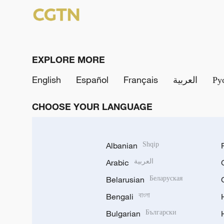
EXPLORE MORE
English
Español
Français
العربية
Ру
CHOOSE YOUR LANGUAGE
Albanian
Shqip
Arabic
العربية
Belarusian
Беларуская
Bengali
বাংলা
Bulgarian
Български