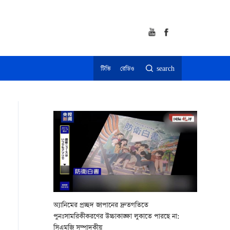
টিভি
রেডিও
search
অ্যানিমের প্রচ্ছদ জাপানের দ্রুতগতিতে
পুনঃসামরিকীকরণের উচ্চাকাঙ্ক্ষা লুকাতে পারছে না:
সিএমজি সম্পাদকীয়