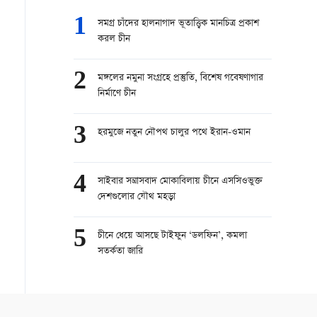
1
সমগ্র চাঁদের হালনাগাদ ভূতাত্ত্বিক মানচিত্র প্রকাশ
করল চীন
2
মঙ্গলের নমুনা সংগ্রহে প্রস্তুতি, বিশেষ গবেষণাগার
নির্মাণে চীন
3
হরমুজে নতুন নৌপথ চালুর পথে ইরান-ওমান
4
সাইবার সন্ত্রাসবাদ মোকাবিলায় চীনে এসসিওভুক্ত
দেশগুলোর যৌথ মহড়া
5
চীনে ধেয়ে আসছে টাইফুন ‘ডলফিন’, কমলা
সতর্কতা জারি