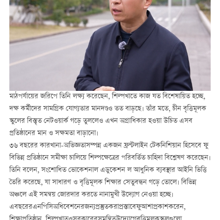
মাঠপর্যায়ের জরিপে তিনি লক্ষ্য করেছেন, শিল্পখাতে কাজ যত বিশেষায়িত হচ্ছে,
দক্ষ কর্মীদের সামগ্রিক যোগ্যতার মানদণ্ডও তত বাড়ছে। তাঁর মতে, চীন বৃত্তিমূলক
স্কুলের বিস্তৃত নেটওয়ার্ক গড়ে তুললেও এখন অগ্রাধিকার হওয়া উচিত এসব
প্রতিষ্ঠানের মান ও সক্ষমতা বাড়ানো।
৩৬ বছরের কারখানা-অভিজ্ঞতাসম্পন্ন একজন ফ্রন্টলাইন টেকনিশিয়ান হিসেবে ফু
বিভিন্ন প্রতিষ্ঠানে সমীক্ষা চালিয়ে শিল্পক্ষেত্রের পরিবর্তিত চাহিদা বিশ্লেষণ করেছেন।
তিনি বলেন, সংশোধিত ভোকেশনাল এডুকেশন ল আধুনিক ব্যবস্থার আইনি ভিত্তি
তৈরি করেছে, যা সাধারণ ও বৃত্তিমূলক শিক্ষার সেতুবন্ধন গড়ে তোলে। বিভিন্ন
অঞ্চলে এই সমন্বয় জোরদার করতে নানামুখী উদ্যোগ নেওয়া হচ্ছে।
এবছরেরএনপিসিঅধিবেশনেরজন্যপ্রস্তুতকরাপ্রস্তাবেফুআশাপ্রকাশকরেন,
শিক্ষাপ্রতিষ্ঠান, শিল্পখাতওসরকারেরসমন্বিতউদ্যোগেবৃত্তিমূলকস্কুলগুলো