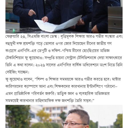
ফেব্রুয়ারি ২৩, সিএমজি বাংলা ডেস্ক : বৃত্তিমূলক শিক্ষায় আরও গভীর সংস্কার এবং
বহুমুখী দক্ষ শ্রমশক্তি গড়ে তোলার ওপর জোর দিয়েছেন চীনের জাতীয় গণ
কংগ্রেস এনপিসি-এর ডেপুটি ও দক্ষিণ-পশ্চিম চীনের ছোংছিংয়ের অভিজ্ঞ
টেকনিশিয়ান ফু কুয়োথাও। সম্প্রতি চায়না সেন্ট্রাল টেলিভিশনকে দেয়া সাক্ষাৎকারে
তিনি এ কথা বলেন। ২০২৬ সালের এনপিসির বার্ষিক অধিবেশনে অংশ নিতে তিনি
বেইজিং যাচ্ছেন।
ফু কুয়োথাও বলেন, “শিল্প ও শিক্ষার সমন্বয়কে আরও গভীর করতে হবে। মাস্টার
কারিগরদের ক্যাম্পাসে আনা এবং শিক্ষকদের কারখানায় ইন্টার্নশিপে পাঠানো—
এমন প্রাতিষ্ঠানিক পরিবর্তন জরুরি। তাত্ত্বিক জ্ঞান ও ব্যবহারিক অভিজ্ঞতার
সমন্বয়েই কারখানার চাহিদামাফিক দক্ষ জনশক্তি তৈরি সম্ভব।”