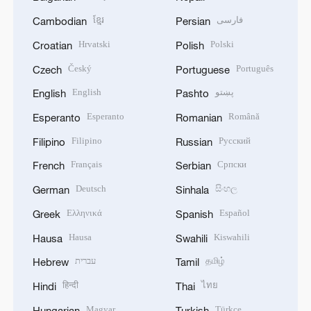
ខ្មែរ
فارسی
Cambodian
Persian
Hrvatski
Polski
Croatian
Polish
Český
Português
Czech
Portuguese
English
پښتو
English
Pashto
Esperanto
Română
Esperanto
Romanian
Filipino
Русский
Filipino
Russian
Français
Српски
French
Serbian
Deutsch
සිංහල
German
Sinhala
Ελληνικά
Español
Greek
Spanish
Hausa
Kiswahili
Hausa
Swahili
עברית
தமிழ்
Hebrew
Tamil
हिन्दी
ไทย
Hindi
Thai
Magyar
Türkçe
Hungarian
Turkish