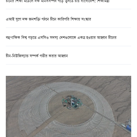
চীনের শিক্ষা মডেলে দক্ষ মানবসম্পদ গড়ে তুলতে চায় বাংলাদেশ: শিক্ষামন্ত্রী
এআই যুগে দক্ষ জনশক্তি গঠনে চীনে কারিগরি শিক্ষায় সংস্কার
বহুপাক্ষিক বিশ্ব গড়তে এসসিও সদস্য দেশগুলোকে একত্র হওয়ার আহ্বান চীনের
চীন-নিউজিল্যান্ড সম্পর্ক গভীর করার আহ্বান