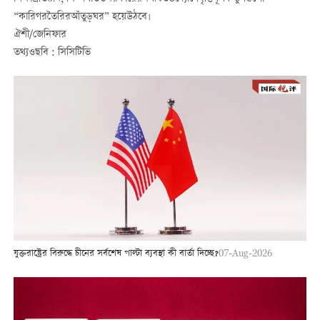
“কারিগরতৈরিরআঁতুড়ঘর” হয়েউঠবে।
ঐশী/জেনিফার
তথ্যওছবি : সিসিটিভি
যুক্তরাষ্ট্রের বিরুদ্ধে চীনের সর্বশেষ পাল্টা ব্যবস্থা কী বার্তা দিচ্ছে?
07-Aug-2026