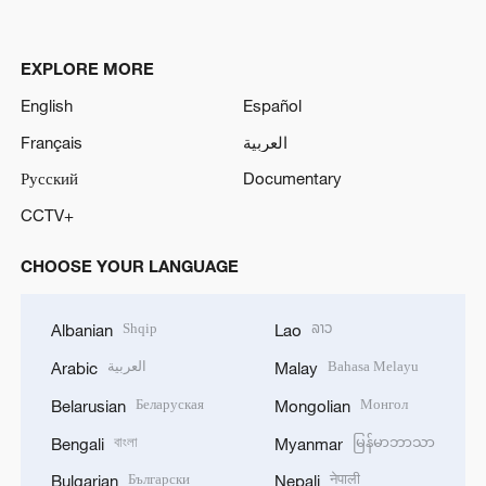
EXPLORE MORE
English
Español
Français
العربية
Русский
Documentary
CCTV+
CHOOSE YOUR LANGUAGE
Shqip
ລາວ
Albanian
Lao
العربية
Bahasa Melayu
Arabic
Malay
Беларуская
Монгол
Belarusian
Mongolian
বাংলা
မြန်မာဘာသာ
Bengali
Myanmar
Български
नेपाली
Bulgarian
Nepali