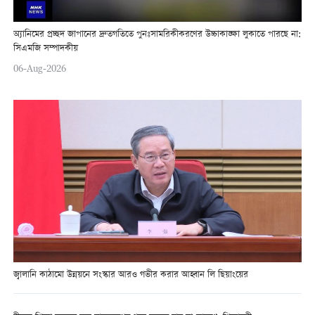
অ্যানিমের প্রচ্ছদ জাপানের দ্রুতগতিতে পুনঃসামরিকীকরণের উচ্চাকাঙ্ক্ষা লুকাতে পারছে না:
সিএমজি সম্পাদকীয়
06-Aug-2026
জ্বালানি কাঠামো উন্নয়নে সংস্কার আরও গভীর করার আহ্বান লি ছিয়াংয়ের