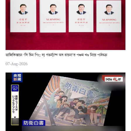
তাজিকিস্তানে ‘সি চিন পিং: দ্য গভর্ন্যান্স অব চায়না’র পঞ্চম খণ্ড নিয়ে পাঠচক্র
07-Aug-2026