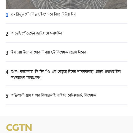
1
কেন্দ্রীভূত সৌরবিদ্যুৎ উৎপাদনে বিশ্বে দ্বিতীয় চীন
2
শাংহাই পৌঁছেছেন জাতিসংঘ মহাসচিব
3
উগান্ডায় ইবোলা মোকাবিলায় দুই বিশেষজ্ঞ প্রেরণ চীনের
4
হংকং বইমেলায় ‘সি চিন পিং-এর নেতৃত্বে চীনের শাসনব্যবস্থা’ গ্রন্থের প্রথাগত চীনা
সংস্করণের আত্মপ্রকাশ
5
শক্তিশালী প্রাণ সঞ্চার বিআরআই বাণিজ্য নেটওয়ার্কে: বিশেষজ্ঞ