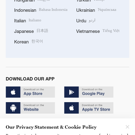
Bahasa Indonesia
Українська
Indonesian
Ukrainian
Italiano
اردو
Italian
Urdu
日本語
Tiếng Việt
Japanese
Vietnamese
한국어
Korean
DOWNLOAD OUR APP
Copyright © 2024 CGTN.
Our Privacy Statement & Cookie Policy
京ICP备20000184号