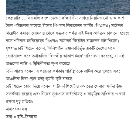
ফেব্রুয়ারি ৮, সিএমজি বাংলা ডেস্ক : দক্ষিণ চীন সাগরে নিয়মিত নৌ ও আকাশ
টহল পরিচালনা করেছে চীনের পিপলস লিবারেশন আর্মির (পিএলএ) সাউদার্ন
থিয়েটার কমান্ড। সোমবার থেকে শুক্রবার পর্যন্ত এই টহল কার্যক্রম চালানো হয়েছে
বলে শনিবার জানিয়েছেন পিএলএ সাউদার্ন থিয়েটার কমান্ডের চাই শিছেন।
মুখপাত্র চাই শিছেন বলেন, ফিলিপাইন অঞ্চলবহির্ভূত একটি দেশের সঙ্গে
যোগসাজশ করে তথাকথিত ‘দ্বিপক্ষীয় আকাশ টহল’ পরিচালনা করেছে, যা এই
অঞ্চলের শান্তি ও স্থিতিশীলতা ক্ষুণ্ন করেছে।
তিনি আরও বলেন, এ ধরনের কর্মকাণ্ড পরিস্থিতিকে জটিল করে তুলছে এবং
আঞ্চলিক নিরাপত্তার জন্য হুমকি সৃষ্টি করছে।
চাই শিছেন জোর দিয়ে বলেন, সাউদার্ন থিয়েটার কমান্ডের সেনারা সর্বদা উচ্চ
সতর্কতায় রয়েছে এবং চীনের ভূখণ্ডগত সার্বভৌমত্ব ও সামুদ্রিক অধিকার ও স্বার্থ
রক্ষায় দৃঢ় প্রতিজ্ঞ।
নাহার/ফয়সল
তথ্য ও ছবি-সিনহুয়া