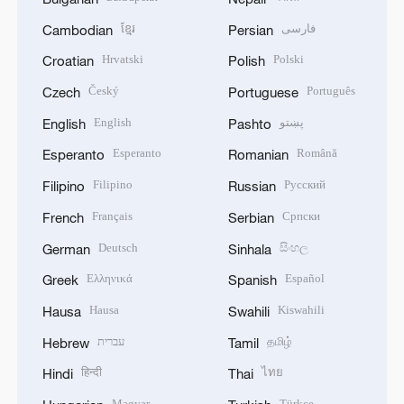
ខ្មែរ
فارسی
Cambodian
Persian
Hrvatski
Polski
Croatian
Polish
Český
Português
Czech
Portuguese
English
پښتو
English
Pashto
Esperanto
Română
Esperanto
Romanian
Filipino
Русский
Filipino
Russian
Français
Српски
French
Serbian
Deutsch
සිංහල
German
Sinhala
Ελληνικά
Español
Greek
Spanish
Hausa
Kiswahili
Hausa
Swahili
עברית
தமிழ்
Hebrew
Tamil
हिन्दी
ไทย
Hindi
Thai
Magyar
Türkçe