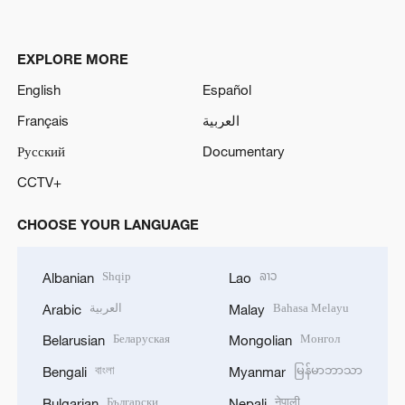
EXPLORE MORE
English
Español
Français
العربية
Русский
Documentary
CCTV+
CHOOSE YOUR LANGUAGE
Shqip
ລາວ
Albanian
Lao
العربية
Bahasa Melayu
Arabic
Malay
Беларуская
Монгол
Belarusian
Mongolian
বাংলা
မြန်မာဘာသာ
Bengali
Myanmar
Български
नेपाली
Bulgarian
Nepali