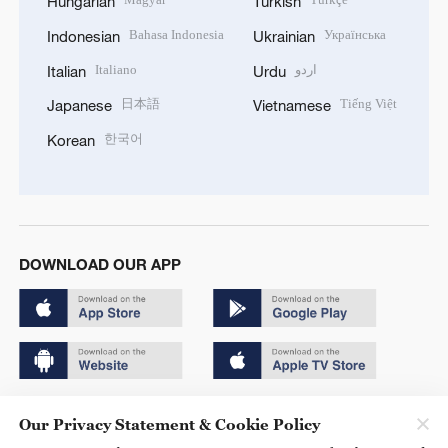
Hungarian
Turkish
Bahasa Indonesia
Українська
Indonesian
Ukrainian
Italiano
اردو
Italian
Urdu
日本語
Tiếng Việt
Japanese
Vietnamese
한국어
Korean
DOWNLOAD OUR APP
Copyright © 2024 CGTN.
Our Privacy Statement & Cookie Policy
京ICP备20000184号