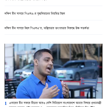
দক্ষিণ চীন সাগরে পিএলএ-র যুদ্ধবিমানের নিয়মিত টহল
দক্ষিণ চীন সাগরে টহল পিএলএ’র, অস্থিরতার তৎপরতার বিরুদ্ধে উচ্চ সতর্কতা
1
এবারের চীন সফরে চীনের আরও বেশি বিনিয়োগ বাংলাদেশে আনার বিষয়ে প্রধানমন্ত্রী