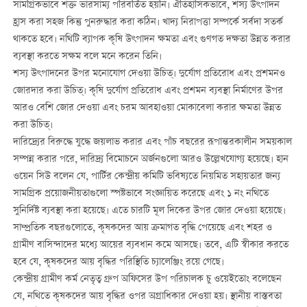
সামগ্রিকভাবে শক্ত ভারসাম্য পরিবর্তিত হয়নি। ঐতিহাসিকভাবে, শস্য উৎপাদন
হ্রাস করা সহজ কিন্তু পুনরুদ্ধার করা কঠিন। খাদ্য নিরাপত্তা সম্পর্কে সর্বদা সতর্ক
থাকতে হবে। নথিটি ব্যাপক কৃষি উৎপাদন ক্ষমতা এবং গুণগত দক্ষতা উন্নত করার
ব্যবস্থা করতে সক্ষম বলে মনে করেন তিনি।
শস্য উৎপাদনের উপর মনোযোগ দেওয়া উচিত্। দুর্যোগ প্রতিরোধ এবং প্রশমনও
জোরদার করা উচিত্। কৃষি দুর্যোগ প্রতিরোধ এবং প্রশমন ব্যবস্থা নির্মাণের উপর
আরও বেশি জোর দেওয়া এবং চরম আবহাওয়া মোকাবেলা করার ক্ষমতা উন্নত
করা উচিত্।
দারিদ্র্যের বিরুদ্ধে যুদ্ধে জয়লাভ করার এবং পাঁচ বছরের রূপান্তরকালীন সময়কাল
সম্পন্ন করার পরে, দারিদ্র্য বিমোচনে অর্জনগুলো আরও উল্লেখযোগ্য হয়েছে। হান
ওয়েন সিউ বলেন যে, পার্টির কেন্দ্রীয় কমিটি ভবিষ্যতে নিয়মিত সহায়তার জন্য
সামগ্রিক প্রয়োজনীয়তাগুলো স্পষ্টভাবে সংজ্ঞায়িত করেছে এবং ১ ন‌ং নথিতে
সুনির্দিষ্ট ব্যবস্থা করা হয়েছে। এতে চারটি মূল দিকের উপর জোর দেওয়া হয়েছে।
সাম্প্রতিক বছরগুলোতে, কৃষকদের আয় ক্রমাগত বৃদ্ধি পেয়েছে এবং শহর ও
গ্রামীণ বাসিন্দাদের মধ্যে আয়ের ব্যবধান কমে আসছে। তবে, এটি স্বীকার করতে
হবে যে, কৃষকদের আয় বৃদ্ধির পরিস্থিতি চ্যালেঞ্জিং রয়ে গেছে।
কেন্দ্রীয় গ্রামীণ কর্ম নেতৃত্ব গ্রুপ অফিসের উপ পরিচালক চু ওয়েইতোং বলেছেন
যে, নথিতে কৃষকদের আয় বৃদ্ধির ওপর অগ্রাধিকার দেওয়া হয়। স্থানীয় বাস্তবতা