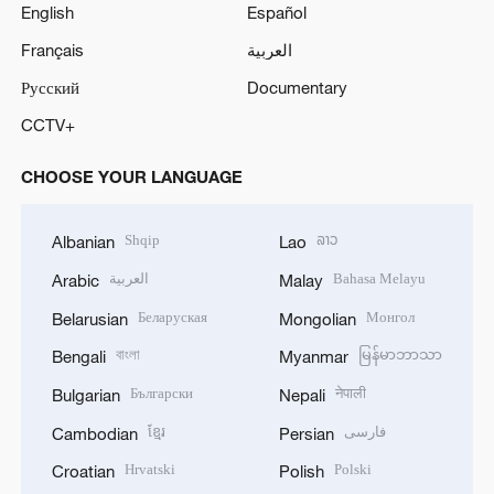
English
Español
Français
العربية
Русский
Documentary
CCTV+
CHOOSE YOUR LANGUAGE
Shqip
ລາວ
Albanian
Lao
العربية
Bahasa Melayu
Arabic
Malay
Беларуская
Монгол
Belarusian
Mongolian
বাংলা
မြန်မာဘာသာ
Bengali
Myanmar
Български
नेपाली
Bulgarian
Nepali
ខ្មែរ
فارسی
Cambodian
Persian
Hrvatski
Polski
Croatian
Polish