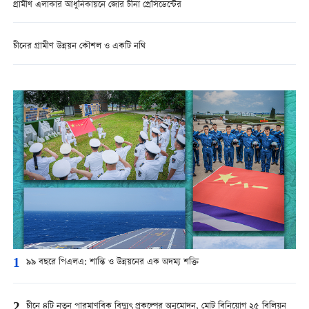
গ্রামীণ এলাকার আধুনিকায়নে জোর চীনা প্রেসিডেন্টের
চীনের গ্রামীণ উন্নয়ন কৌশল ও একটি নথি
1
৯৯ বছরে পিএলএ: শান্তি ও উন্নয়নের এক অদম্য শক্তি
2
চীনে ৪টি নতুন পারমাণবিক বিদ্যুৎ প্রকল্পের অনুমোদন, মোট বিনিয়োগ ২৫ বিলিয়ন