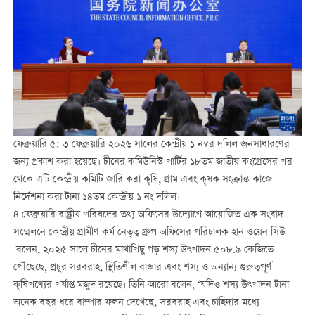
ফেব্রুয়ারি ৫: ৩ ফেব্রুয়ারি ২০২৬ সালের কেন্দ্রীয় ১ নম্বর দলিল জনসাধারণের
জন্য প্রকাশ করা হয়েছে। চীনের কমিউনিস্ট পার্টির ১৮তম জাতীয় কংগ্রেসের পর
থেকে এটি কেন্দ্রীয় কমিটি জারি করা কৃষি, গ্রাম এবং কৃষক সংক্রান্ত কাজে
নির্দেশনা করা টানা ১৪তম কেন্দ্রীয় ১ নং দলিল।
৪ ফেব্রুয়ারি রাষ্ট্রীয় পরিষদের তথ্য অফিসের উদ্যোগে আয়োজিত এক সংবাদ
সম্মেলনে কেন্দ্রীয় গ্রামীণ কর্ম নেতৃত্ব গ্রুপ অফিসের পরিচালক হান ওয়েন সিউ
বলেন, ২০২৫ সালে চীনের মাথাপিছু গড় শস্য উৎপাদন ৫০৮.৯ কেজিতে
পৌঁছেছে, প্রচুর সরবরাহ, স্থিতিশীল বাজার এবং শস্য ও অন্যান্য গুরুত্বপূর্ণ
কৃষিপণ্যের পর্যাপ্ত মজুদ রয়েছে। তিনি আরো বলেন, ‘যদিও শস্য উৎপাদন টানা
অনেক বছর ধরে বাম্পার ফলন দেখেছে, সরবরাহ এবং চাহিদার মধ্যে