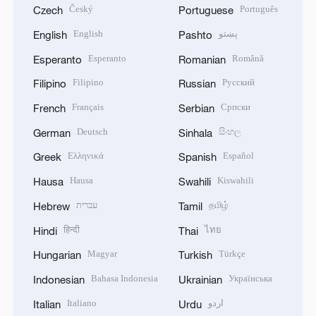
Český
Português
Czech
Portuguese
English
پښتو
English
Pashto
Esperanto
Română
Esperanto
Romanian
Filipino
Русский
Filipino
Russian
Français
Српски
French
Serbian
Deutsch
සිංහල
German
Sinhala
Ελληνικά
Español
Greek
Spanish
Hausa
Kiswahili
Hausa
Swahili
עברית
தமிழ்
Hebrew
Tamil
हिन्दी
ไทย
Hindi
Thai
Magyar
Türkçe
Hungarian
Turkish
Bahasa Indonesia
Українська
Indonesian
Ukrainian
Italiano
اردو
Italian
Urdu