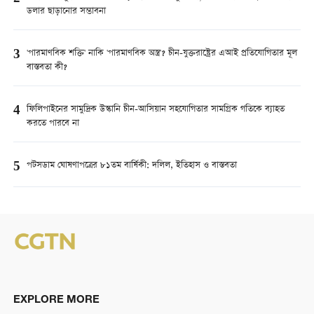
ডলার ছাড়ানোর সম্ভাবনা
3
'পারমাণবিক শক্তি' নাকি 'পারমাণবিক অস্ত্র'? চীন-যুক্তরাষ্ট্রের এআই প্রতিযোগিতার মূল
বাস্তবতা কী?
4
ফিলিপাইনের সামুদ্রিক উস্কানি চীন-আসিয়ান সহযোগিতার সামগ্রিক গতিকে ব্যাহত
করতে পারবে না
5
পটসডাম ঘোষণাপত্রের ৮১তম বার্ষিকী: দলিল, ইতিহাস ও বাস্তবতা
EXPLORE MORE