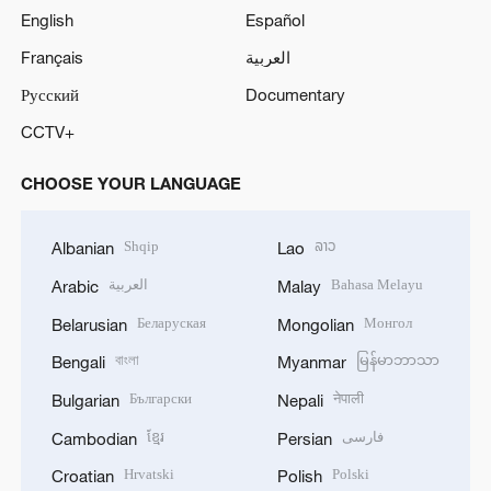
English
Español
Français
العربية
Русский
Documentary
CCTV+
CHOOSE YOUR LANGUAGE
Shqip
ລາວ
Albanian
Lao
العربية
Bahasa Melayu
Arabic
Malay
Беларуская
Монгол
Belarusian
Mongolian
বাংলা
မြန်မာဘာသာ
Bengali
Myanmar
Български
नेपाली
Bulgarian
Nepali
ខ្មែរ
فارسی
Cambodian
Persian
Hrvatski
Polski
Croatian
Polish