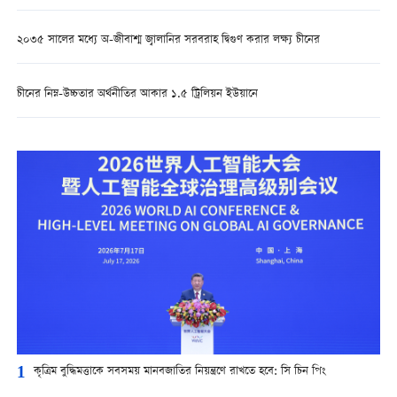
২০৩৫ সালের মধ্যে অ-জীবাশ্ম জ্বালানির সরবরাহ দ্বিগুণ করার লক্ষ্য চীনের
চীনের নিম্ন-উচ্চতার অর্থনীতির আকার ১.৫ ট্রিলিয়ন ইউয়ানে
1
কৃত্রিম বুদ্ধিমত্তাকে সবসময় মানবজাতির নিয়ন্ত্রণে রাখতে হবে: সি চিন পিং