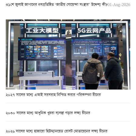
৩১শে জুলাই জাপানের নবপ্রতিষ্ঠিত ‘জাতীয় গোয়েন্দা সংস্থার’ উদ্দেশ্য কী?
01-Aug-2026
২০২৭ সালের মধ্যে এআই সরবরাহ নিশ্চিত করার পরিকল্পনা চীনের
২০৩০ সালের মধ্যে আধুনিক খুচরা ব্যবস্থা গড়ার লক্ষ্য চীনের
২০২৬ সালের মধ্যে হাজারো হিউম্যানয়েড রোবট মোতায়েনের লক্ষ্য চীনের