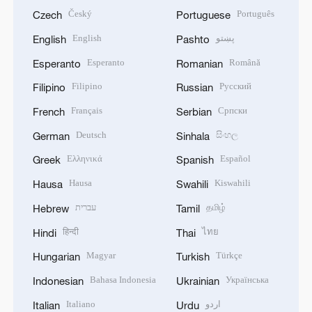
Český
Português
Czech
Portuguese
English
پښتو
English
Pashto
Esperanto
Română
Esperanto
Romanian
Filipino
Русский
Filipino
Russian
Français
Српски
French
Serbian
Deutsch
සිංහල
German
Sinhala
Ελληνικά
Español
Greek
Spanish
Hausa
Kiswahili
Hausa
Swahili
עברית
தமிழ்
Hebrew
Tamil
हिन्दी
ไทย
Hindi
Thai
Magyar
Türkçe
Hungarian
Turkish
Bahasa Indonesia
Українська
Indonesian
Ukrainian
Italiano
اردو
Italian
Urdu