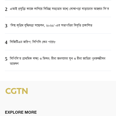
2
এআই প্রযুক্তি কাজে লাগিয়ে বিভিন্ন সভ্যতার মধ্যে বোঝাপড়া বাড়ানোর আহ্বান সি’র
3
‘বিশ্ব কৃত্রিম বুদ্ধিমত্তা সম্মেলন, ২০২৬’-এর সভাপতির বিবৃতি প্রকাশিত
4
সিজিটিএন জরিপ: সিপিসি কেন পারে?
5
সিপিসি’র প্রাথমিক লক্ষ্য ও মিশন: চীনা জনগণের সুখ ও চীনা জাতির পুনরুজ্জীবন
অন্বেষণ
EXPLORE MORE