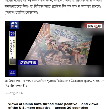
আগের মতোই পাকিস্তানের সন্ত্রাস দমন, সমাজের ঐক্য ও স্থিতিশীলতা রক্ষা এবং
জনসাধারণের নিরাপত্তা নিশ্চিত করার প্রচেষ্টায় চীন দৃঢ় সমর্থন অব্যাহত রাখবে।
(আকাশ/তৌহিদ/ফেইফেই)
অ্যানিমের প্রচ্ছদ জাপানের দ্রুতগতিতে পুনঃসামরিকীকরণের উচ্চাকাঙ্ক্ষা লুকাতে পারছে না:
সিএমজি সম্পাদকীয়
06-Aug-2026