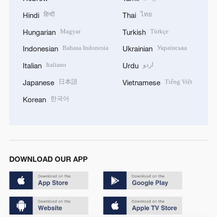
हिन्दी
ไทย
Hindi
Thai
Magyar
Türkçe
Hungarian
Turkish
Bahasa Indonesia
Українська
Indonesian
Ukrainian
Italiano
اردو
Italian
Urdu
日本語
Tiếng Việt
Japanese
Vietnamese
한국어
Korean
DOWNLOAD OUR APP