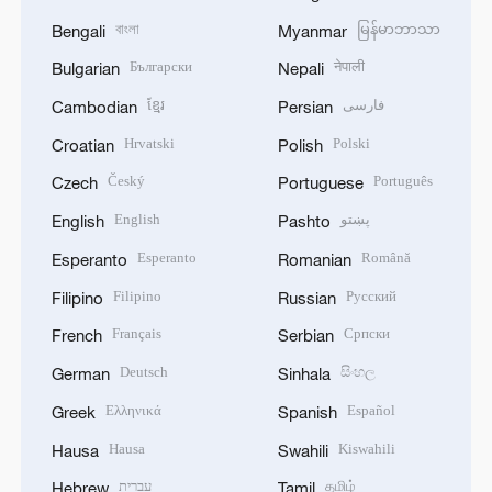
বাংলা
မြန်မာဘာသာ
Bengali
Myanmar
Български
नेपाली
Bulgarian
Nepali
ខ្មែរ
فارسی
Cambodian
Persian
Hrvatski
Polski
Croatian
Polish
Český
Português
Czech
Portuguese
English
پښتو
English
Pashto
Esperanto
Română
Esperanto
Romanian
Filipino
Русский
Filipino
Russian
Français
Српски
French
Serbian
Deutsch
සිංහල
German
Sinhala
Ελληνικά
Español
Greek
Spanish
Hausa
Kiswahili
Hausa
Swahili
עברית
தமிழ்
Hebrew
Tamil