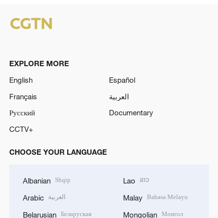
EXPLORE MORE
English
Español
Français
العربية
Русский
Documentary
CCTV+
CHOOSE YOUR LANGUAGE
Shqip
ລາວ
Albanian
Lao
العربية
Bahasa Melayu
Arabic
Malay
Беларуская
Монгол
Belarusian
Mongolian