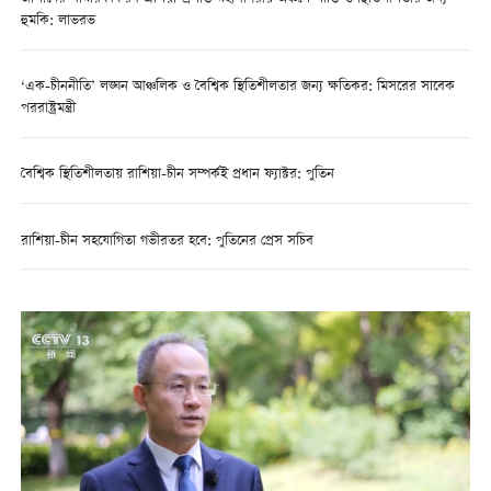
হুমকি: লাভরভ
‘এক-চীননীতি’ লঙ্ঘন আঞ্চলিক ও বৈশ্বিক স্থিতিশীলতার জন্য ক্ষতিকর: মিসরের সাবেক
পররাষ্ট্রমন্ত্রী
বৈশ্বিক স্থিতিশীলতায় রাশিয়া-চীন সম্পর্কই প্রধান ফ্যাক্টর: পুতিন
রাশিয়া-চীন সহযোগিতা গভীরতর হবে: পুতিনের প্রেস সচিব