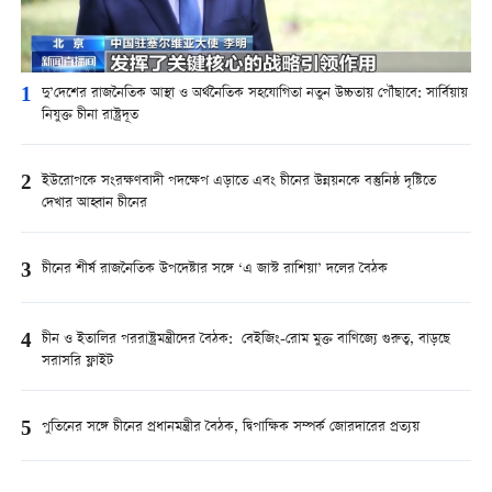
1
দু’দেশের রাজনৈতিক আস্থা ও অর্থনৈতিক সহযোগিতা নতুন উচ্চতায় পৌঁছাবে: সার্বিয়ায়
নিযুক্ত চীনা রাষ্ট্রদূত
2
ইউরোপকে সংরক্ষণবাদী পদক্ষেপ এড়াতে এবং চীনের উন্নয়নকে বস্তুনিষ্ঠ দৃষ্টিতে
দেখার আহ্বান চীনের
3
চীনের শীর্ষ রাজনৈতিক উপদেষ্টার সঙ্গে ‘এ জাস্ট রাশিয়া’ দলের বৈঠক
4
চীন ও ইতালির পররাষ্ট্রমন্ত্রীদের বৈঠক: বেইজিং-রোম মুক্ত বাণিজ্যে গুরুত্ব, বাড়ছে
সরাসরি ফ্লাইট
5
পুতিনের সঙ্গে চীনের প্রধানমন্ত্রীর বৈঠক, দ্বিপাক্ষিক সম্পর্ক জোরদারের প্রত্যয়