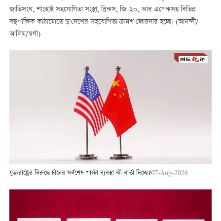
জাতিসংঘ, শাংহাই সহযোগিতা সংস্থা, ব্রিকস, জি-২০, আর এপেকসহ বিভিন্ন
বহুপাক্ষিক কাঠামোতে দু’দেশের সহযোগিতা ক্রমশ জোরদার হচ্ছে। (আনন্দী/
আলিম/স্বর্ণা)
যুক্তরাষ্ট্রের বিরুদ্ধে চীনের সর্বশেষ পাল্টা ব্যবস্থা কী বার্তা দিচ্ছে?
07-Aug-2026