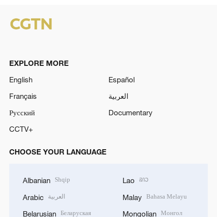
EXPLORE MORE
English
Español
Français
العربية
Русский
Documentary
CCTV+
CHOOSE YOUR LANGUAGE
Shqip
ລາວ
Albanian
Lao
العربية
Bahasa Melayu
Arabic
Malay
Беларуская
Монгол
Belarusian
Mongolian