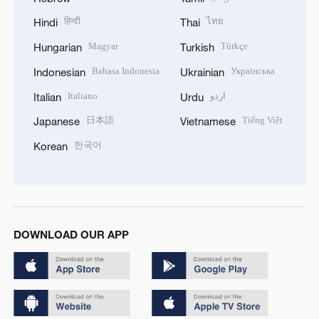
हिन्दी
ไทย
Hindi
Thai
Magyar
Türkçe
Hungarian
Turkish
Bahasa Indonesia
Українська
Indonesian
Ukrainian
Italiano
اردو
Italian
Urdu
日本語
Tiếng Việt
Japanese
Vietnamese
한국어
Korean
DOWNLOAD OUR APP