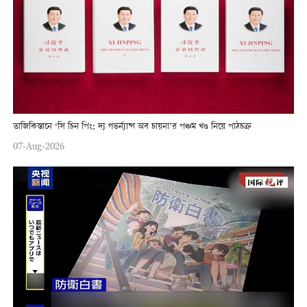
তাজিকিস্তানে ‘সি চিন পিং: দ্য গভর্ন্যান্স অব চায়না’র পঞ্চম খণ্ড নিয়ে পাঠচক্র
07-Aug-2026