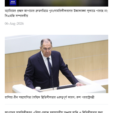
অ্যানিমের প্রচ্ছদ জাপানের দ্রুতগতিতে পুনঃসামরিকীকরণের উচ্চাকাঙ্ক্ষা লুকাতে পারছে না:
সিএমজি সম্পাদকীয়
06-Aug-2026
রাশিয়া-চীন সহযোগিতা বৈশ্বিক স্থিতিশীলতার গুরুত্বপূর্ণ কারণ: রুশ পররাষ্ট্রমন্ত্রী
জাপানের সামরিকীকরণ এশিয়া-প্রশান্ত মহাসাগরীয় অঞ্চলে শান্তি ও স্থিতিশীলতার জন্য