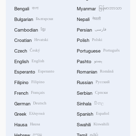
বাংলা
မြန်မာဘာသာ
Bengali
Myanmar
Български
नेपाली
Bulgarian
Nepali
ខ្មែរ
فارسی
Cambodian
Persian
Hrvatski
Polski
Croatian
Polish
Český
Português
Czech
Portuguese
English
پښتو
English
Pashto
Esperanto
Română
Esperanto
Romanian
Filipino
Русский
Filipino
Russian
Français
Српски
French
Serbian
Deutsch
සිංහල
German
Sinhala
Ελληνικά
Español
Greek
Spanish
Hausa
Kiswahili
Hausa
Swahili
עברית
தமிழ்
Hebrew
Tamil