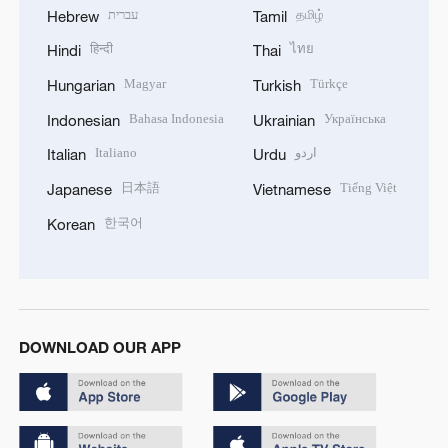
עברית
தமிழ்
Hebrew
Tamil
हिन्दी
ไทย
Hindi
Thai
Magyar
Türkçe
Hungarian
Turkish
Bahasa Indonesia
Українська
Indonesian
Ukrainian
Italiano
اردو
Italian
Urdu
日本語
Tiếng Việt
Japanese
Vietnamese
한국어
Korean
DOWNLOAD OUR APP