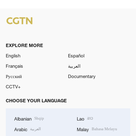
EXPLORE MORE
English
Español
Français
العربية
Русский
Documentary
CCTV+
CHOOSE YOUR LANGUAGE
Shqip
ລາວ
Albanian
Lao
العربية
Bahasa Melayu
Arabic
Malay