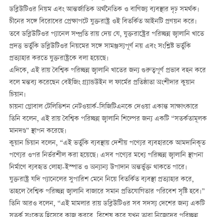
ডব্লিউটিওর নিয়ম এবং আন্তর্জাতিক অর্থনৈতিক ও বাণিজ্য ব্যবস্থার দৃঢ় সমর্থক।
চীনের সঙ্গে বিরোধের প্রেক্ষাপটে যুক্তরাষ্ট্র ওই বিতর্কিত আইনটি প্রণয়ন করে।
তবে ডব্লিউটিওর প্যানেল সম্প্রতি রায় দেয় যে, যুক্তরাষ্ট্রের পরিচ্ছন্ন জ্বালানি খাতে
প্রদত্ত ভর্তুকি ডব্লিউটিওর নিয়মের সঙ্গে সামঞ্জস্যপূর্ণ নয় এবং সংশ্লিষ্ট ভর্তুকি
প্রত্যাহার করতে যুক্তরাষ্ট্রকে বলা হয়েছে।
এদিকে, এই রায় বৈশ্বিক পরিচ্ছন্ন জ্বালানি খাতের জন্য গুরুত্বপূর্ণ প্রভাব বহন করে
বলে মন্তব্য করেছেন বেইজিং গ্র্যান্ডউইন ল ফার্মের প্রতিষ্ঠাতা অংশীদার কুয়ান
চিয়ান।
চায়না গ্লোবাল টেলিভিশন নেটওয়ার্ক-সিজিটিএনকে দেওয়া একান্ত সাক্ষাৎকারে
তিনি বলেন, এই রায় বৈশ্বিক পরিচ্ছন্ন জ্বালানি শিল্পের জন্য একটি “সতর্কতামূলক
মানদণ্ড” স্থাপন করেছে।
কুয়ান চিয়ান বলেন, “এই ভর্তুকি ব্যবস্থায় দেশীয় পণ্যের ব্যবহারকে আমদানিকৃত
পণ্যের ওপর নির্ভরশীল করা হয়েছে। এসব পণ্যের মধ্যে পরিচ্ছন্ন জ্বালানি স্থাপনা
নির্মাণে ব্যবহৃত লোহা-ইস্পাত ও অন্যান্য উপাদান অন্তর্ভুক্ত থাকতে পারে।
যুক্তরাষ্ট্র যদি প্যানেলের সুপারিশ মেনে নিয়ে বিতর্কিত ব্যবস্থা প্রত্যাহার করে,
তাহলে বৈশ্বিক পরিচ্ছন্ন জ্বালানি বাজারে সমান প্রতিযোগিতার পরিবেশ সৃষ্টি হবে।”
তিনি আরও বলেন, “এই মামলার রায় ডব্লিউটিওর সব সদস্য দেশের জন্য একটি
সতর্ক সংকেত হিসেবে কাজ করবে, বিশেষ করে যখন তারা নিজেদের পরিচ্ছন্ন