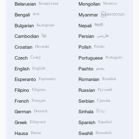
Беларуская
Монгол
Belarusian
Mongolian
বাংলা
မြန်မာဘာသာ
Bengali
Myanmar
Български
नेपाली
Bulgarian
Nepali
ខ្មែរ
فارسی
Cambodian
Persian
Hrvatski
Polski
Croatian
Polish
Český
Português
Czech
Portuguese
English
پښتو
English
Pashto
Esperanto
Română
Esperanto
Romanian
Filipino
Русский
Filipino
Russian
Français
Српски
French
Serbian
Deutsch
සිංහල
German
Sinhala
Ελληνικά
Español
Greek
Spanish
Hausa
Kiswahili
Hausa
Swahili