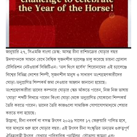
জানুয়ারি ২৭, সিএমজি বাংলা ডেস্ক: আসন্ন চীনা রাশিচক্রের ঘোড়ার বছর
উদযাপনকে সামনে রেখে বৈশ্বিক সৃজনশীল চ্যালেঞ্জ চালু করেছে চায়না গ্লোবাল
টেলিভিশন নেটওয়ার্ক সিজিটিএন। ‘অল থিংস হর্সেস’ শিরোনামের এই চ্যালেঞ্জে
বিশ্বের বিভিন্ন দেশের শিল্পী, সৃজনশীল মানুষ ও সাধারণ অংশগ্রহণকারীদের
ঘোড়া-অনুপ্রাণিত শিল্পকর্ম জমা দেওয়ার আহ্বান জানানো হয়েছে।
অংশগ্রহণকারীরা তাদের কল্পনার ঘোড়ার স্কেচ আঁকতে পারেন, নিজ নিজ ভাষায়
‘ঘোড়া’ শব্দটি লিখতে পারেন কিংবা ঘোড়া থেকে অনুপ্রাণিত যেকোনো শিল্পকর্ম
তৈরি করতে পারেন। তাদের তৈরি কাজগুলো সামাজিক যোগাযোগমাধ্যমে শেয়ার
করতে বলা হয়েছে।
উল্লেখ্য, চীনা নববর্ষ বা বসন্ত উৎসব ২০২৬ সালের ১৭ ফেব্রুয়ারি পালিত হবে,
যার মাধ্যমে শুরু হবে ঘোড়ার বছর। এই উৎসব চীনা সংস্কৃতির অন্যতম গুরুত্বপূর্ণ
ঐতিহ্যবাহী উৎসব, যেখানে পারিবারিক পুনর্মিলন, সৌভাগ্য কামনা এবং