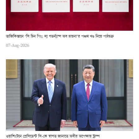
তাজিকিস্তানে ‘সি চিন পিং: দ্য গভর্ন্যান্স অব চায়না’র পঞ্চম খণ্ড নিয়ে পাঠচক্র
07-Aug-2026
ওয়াশিংটনে প্রেসিডেন্ট সি-কে স্বাগত জানাতে অধীর অপেক্ষায় ট্রাম্প