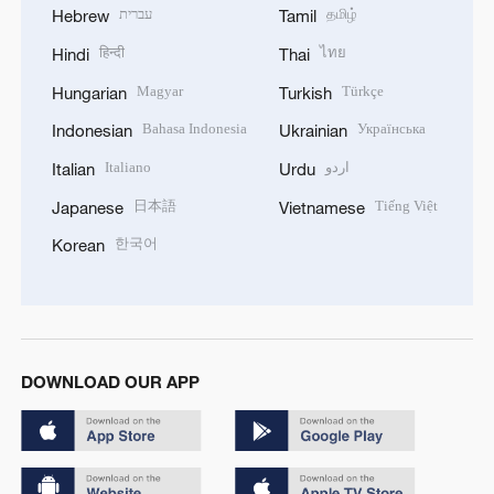
עברית
தமிழ்
Hebrew
Tamil
हिन्दी
ไทย
Hindi
Thai
Magyar
Türkçe
Hungarian
Turkish
Bahasa Indonesia
Українська
Indonesian
Ukrainian
Italiano
اردو
Italian
Urdu
日本語
Tiếng Việt
Japanese
Vietnamese
한국어
Korean
DOWNLOAD OUR APP