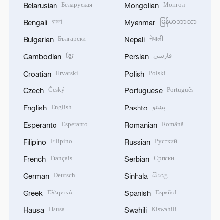
Беларуская
Монгол
Belarusian
Mongolian
বাংলা
မြန်မာဘာသာ
Bengali
Myanmar
Български
नेपाली
Bulgarian
Nepali
ខ្មែរ
فارسی
Cambodian
Persian
Hrvatski
Polski
Croatian
Polish
Český
Português
Czech
Portuguese
English
پښتو
English
Pashto
Esperanto
Română
Esperanto
Romanian
Filipino
Русский
Filipino
Russian
Français
Српски
French
Serbian
Deutsch
සිංහල
German
Sinhala
Ελληνικά
Español
Greek
Spanish
Hausa
Kiswahili
Hausa
Swahili