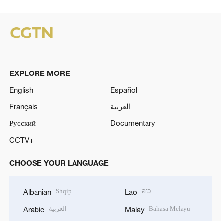
EXPLORE MORE
English
Español
Français
العربية
Русский
Documentary
CCTV+
CHOOSE YOUR LANGUAGE
Shqip
ລາວ
Albanian
Lao
العربية
Bahasa Melayu
Arabic
Malay