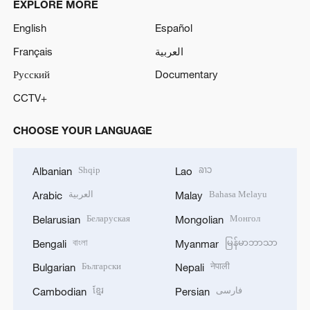
EXPLORE MORE
English
Español
Français
العربية
Русский
Documentary
CCTV+
CHOOSE YOUR LANGUAGE
Shqip
ລາວ
Albanian
Lao
العربية
Bahasa Melayu
Arabic
Malay
Беларуская
Монгол
Belarusian
Mongolian
বাংলা
မြန်မာဘာသာ
Bengali
Myanmar
Български
नेपाली
Bulgarian
Nepali
ខ្មែរ
فارسی
Cambodian
Persian