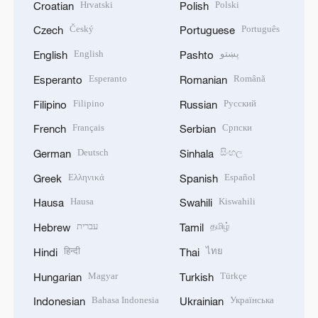
Hrvatski
Polski
Croatian
Polish
Český
Português
Czech
Portuguese
English
پښتو
English
Pashto
Esperanto
Română
Esperanto
Romanian
Filipino
Русский
Filipino
Russian
Français
Српски
French
Serbian
Deutsch
සිංහල
German
Sinhala
Ελληνικά
Español
Greek
Spanish
Hausa
Kiswahili
Hausa
Swahili
עברית
தமிழ்
Hebrew
Tamil
हिन्दी
ไทย
Hindi
Thai
Magyar
Türkçe
Hungarian
Turkish
Bahasa Indonesia
Українська
Indonesian
Ukrainian