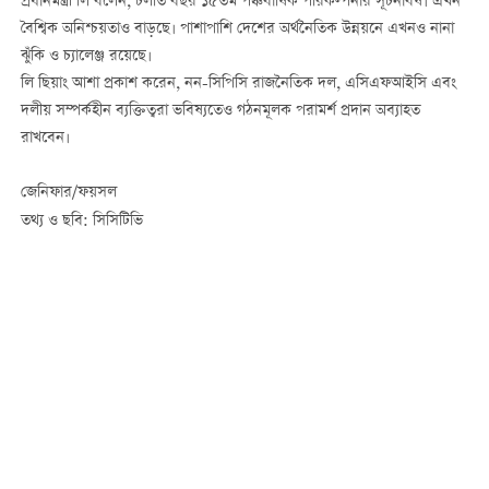
প্রধানমন্ত্রী লি বলেন, চলতি বছর ১৫তম পঞ্চবার্ষিক পরিকল্পনার সূচনাবর্ষ। এখন
বৈশ্বিক অনিশ্চয়তাও বাড়ছে। পাশাপাশি দেশের অর্থনৈতিক উন্নয়নে এখনও নানা
ঝুঁকি ও চ্যালেঞ্জ রয়েছে।
লি ছিয়াং আশা প্রকাশ করেন, নন-সিপিসি রাজনৈতিক দল, এসিএফআইসি এবং
দলীয় সম্পর্কহীন ব্যক্তিত্বরা ভবিষ্যতেও গঠনমূলক পরামর্শ প্রদান অব্যাহত
রাখবেন।
জেনিফার/ফয়সল
তথ্য ও ছবি: সিসিটিভি