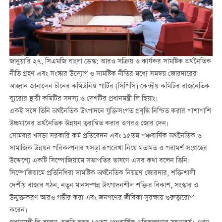
জানুয়ারি ২৭, সিএমজি বাংলা ডেস্ক: আরও সক্রিয় ও কার্যকর সামষ্টিক অর্থনৈতিক
নীতি গ্রহণ এবং সংস্কার উদ্যোগ ও সামষ্টিক নীতির মধ্যে সমন্বয় জোরদারের
আহ্বান জানালেন চীনের কমিউনিস্ট পার্টির (সিপিসি) কেন্দ্রীয় কমিটির রাজনৈতিক
ব্যুরোর স্থায়ী কমিটির সদস্য ও দেশটির প্রধানমন্ত্রী লি ছিয়াং।
একই সঙ্গে তিনি অর্থনৈতিক উৎপাদনে যুক্তিসংগত প্রবৃদ্ধি নিশ্চিত করার পাশাপাশি
উচ্চমানের অর্থনৈতিক উন্নয়ন ত্বরান্বিত করার ওপরও জোর দেন।
সোমবার খসড়া সরকারি কর্ম প্রতিবেদন এবং ১৫তম পঞ্চবার্ষিক অর্থনৈতিক ও
সামাজিক উন্নয়ন পরিকল্পনার খসড়া রূপরেখা নিয়ে মতামত ও পরামর্শ সংগ্রহের
উদ্দেশ্যে একটি সিম্পোজিয়ামে সভাপতির ভাষণে এসব কথা বলেন তিনি।
সিম্পোজিয়ামে প্রতিনিধিরা সামষ্টিক অর্থনৈতিক নিয়ন্ত্রণ জোরদার, শক্তিশালী
দেশীয় বাজার গঠন, নতুন মানসম্পন্ন উৎপাদনশীল শক্তির বিকাশ, সংস্কার ও
উন্মুক্তকরণ আরও গভীর করা এবং জনগণের জীবিকা সুরক্ষায় গুরুত্বারোপ
করেন।