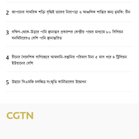
2
জাপানের সামরিক শক্তি বৃদ্ধিই তাদের নিরাপত্তা ও আঞ্চলিক শান্তির জন্য হুমকি: চীন
3
দক্ষিণ-থেকে-উত্তরে পানি স্থানান্তর প্রকল্পের কেন্দ্রীয় পথের মাধ্যমে ৮০ বিলিয়ন
ঘনমিটারেরও বেশি পানি স্থানান্তরিত
4
চীনের বৈদেশিক বাণিজ্যের আমদানি-রপ্তানির পরিমাণ টানা ৫ মাস ধরে ৪ ট্রিলিয়ন
ইউয়ানের বেশি
5
উহানে সিএমজি চলচ্চিত্র সংস্কৃতি কার্নিভালের উদ্বোধন