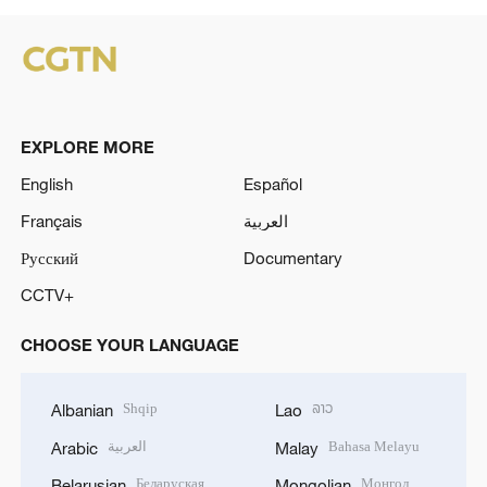
EXPLORE MORE
English
Español
Français
العربية
Русский
Documentary
CCTV+
CHOOSE YOUR LANGUAGE
Shqip
ລາວ
Albanian
Lao
العربية
Bahasa Melayu
Arabic
Malay
Беларуская
Монгол
Belarusian
Mongolian