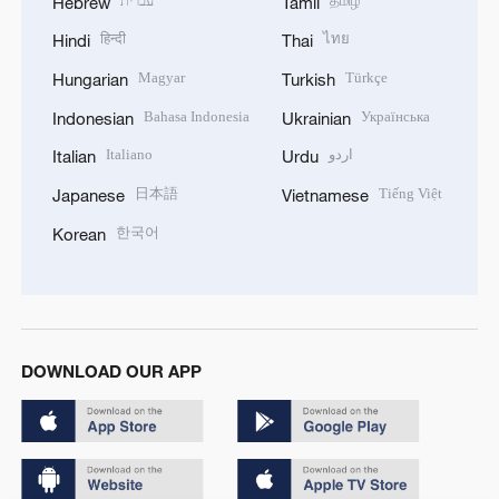
עברית
தமிழ்
Hebrew
Tamil
हिन्दी
ไทย
Hindi
Thai
Magyar
Türkçe
Hungarian
Turkish
Bahasa Indonesia
Українська
Indonesian
Ukrainian
Italiano
اردو
Italian
Urdu
日本語
Tiếng Việt
Japanese
Vietnamese
한국어
Korean
DOWNLOAD OUR APP