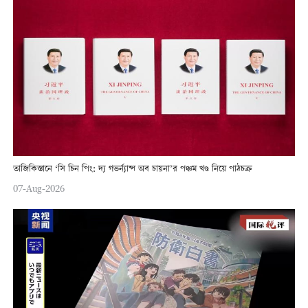
তাজিকিস্তানে ‘সি চিন পিং: দ্য গভর্ন্যান্স অব চায়না’র পঞ্চম খণ্ড নিয়ে পাঠচক্র
07-Aug-2026