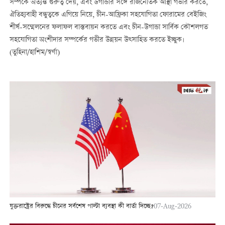
সম্পর্কে অত্যন্ত গুরুত্ব দেয়, এবং উগান্ডার সঙ্গে রাজনৈতিক আস্থা গভীর করতে,
ঐতিহ্যবাহী বন্ধুত্বকে এগিয়ে নিয়ে, চীন-আফ্রিকা সহযোগিতা ফোরামের বেইজিং
শীর্ষ-সম্মেলনের ফলাফল বাস্তবায়ন করতে এবং চীন-উগান্ডা সার্বিক কৌশলগত
সহযোগিতা অংশীদার সম্পর্কের গভীর উন্নয়ন উত্সাহিত করতে ইচ্ছুক।
(তুহিনা/হাশিম/স্বর্ণা)
যুক্তরাষ্ট্রের বিরুদ্ধে চীনের সর্বশেষ পাল্টা ব্যবস্থা কী বার্তা দিচ্ছে?
07-Aug-2026