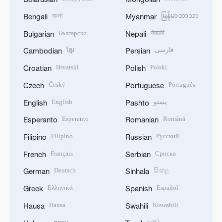
বাংলা
မြန်မာဘာသာ
Bengali
Myanmar
Български
नेपाली
Bulgarian
Nepali
ខ្មែរ
فارسی
Cambodian
Persian
Hrvatski
Polski
Croatian
Polish
Český
Português
Czech
Portuguese
English
پښتو
English
Pashto
Esperanto
Română
Esperanto
Romanian
Filipino
Русский
Filipino
Russian
Français
Српски
French
Serbian
Deutsch
සිංහල
German
Sinhala
Ελληνικά
Español
Greek
Spanish
Hausa
Kiswahili
Hausa
Swahili