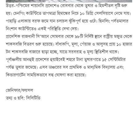
উত্তর-পশ্চিমের শায়ানসি প্রদেশেও রোববার থেকে তুষার ও হিমশীতল বৃষ্টি শুরু
হয়। চেনপিং কাউন্টিতে তাপমাত্রা হিমাঙ্কের নিচে ১০ ডিগ্রি সেলসিয়াসে নেমে যায়।
পাহাড়ি এলাকায় বরফ জমে যান চলাচল ঝুঁকিপূর্ণ হয়ে ওঠে। ছিনলিং পর্বতমালার
নিংশান কাউন্টিতেও একই পরিস্থিতি দেখা দেয়।
প্রাদেশিক রাজধানী সি’আনে সোমবার থেকে ৯৮টি নির্দিষ্ট স্থানে রাষ্ট্রীয় মজুত থেকে
শাকসবজি বিতরণ শুরু হয়েছে। বাঁধাকপি, মূলা, পেঁয়াজ ও আলুসহ প্রায় ১০ হাজার
টন শাকসবজি বাজারে ছাড়া হচ্ছে, যাতে সরবরাহ ও মূল্য স্থিতিশীল থাকে।
পূর্বাঞ্চলীয় আনহুই প্রদেশের হুয়াইবেই শহরে টানা তুষারপাতে ১৫ সেন্টিমিটার
পর্যন্ত তুষার জমেছে। এসব অঞ্চরের সব প্রাথমিক ও মাধ্যমিক বিদ্যালয় এবং
কিন্ডারগার্টেন সাময়িকভাবে বন্ধ ঘোষণা করা হয়েছে।
জেনিফার/ফয়সল
তথ্য ও ছবি: সিসিটিভি