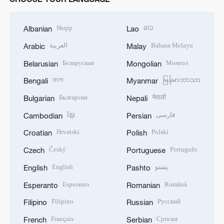
Shqip
ລາວ
Albanian
Lao
العربية
Bahasa Melayu
Arabic
Malay
Беларуская
Монгол
Belarusian
Mongolian
বাংলা
မြန်မာဘာသာ
Bengali
Myanmar
Български
नेपाली
Bulgarian
Nepali
ខ្មែរ
فارسی
Cambodian
Persian
Hrvatski
Polski
Croatian
Polish
Český
Português
Czech
Portuguese
English
پښتو
English
Pashto
Esperanto
Română
Esperanto
Romanian
Filipino
Русский
Filipino
Russian
Français
Српски
French
Serbian