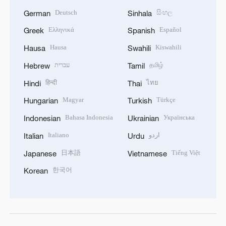
Deutsch
සිංහල
German
Sinhala
Ελληνικά
Español
Greek
Spanish
Hausa
Kiswahili
Hausa
Swahili
עברית
தமிழ்
Hebrew
Tamil
हिन्दी
ไทย
Hindi
Thai
Magyar
Türkçe
Hungarian
Turkish
Bahasa Indonesia
Українська
Indonesian
Ukrainian
Italiano
اردو
Italian
Urdu
日本語
Tiếng Việt
Japanese
Vietnamese
한국어
Korean