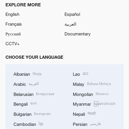
EXPLORE MORE
English
Español
Français
العربية
Русский
Documentary
CCTV+
CHOOSE YOUR LANGUAGE
Shqip
ລາວ
Albanian
Lao
العربية
Bahasa Melayu
Arabic
Malay
Беларуская
Монгол
Belarusian
Mongolian
বাংলা
မြန်မာဘာသာ
Bengali
Myanmar
Български
नेपाली
Bulgarian
Nepali
ខ្មែរ
فارسی
Cambodian
Persian