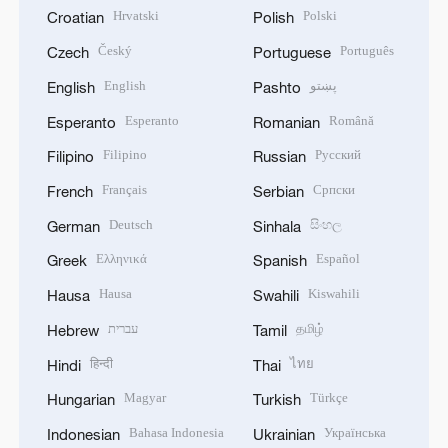
Hrvatski
Polski
Croatian
Polish
Český
Português
Czech
Portuguese
English
پښتو
English
Pashto
Esperanto
Română
Esperanto
Romanian
Filipino
Русский
Filipino
Russian
Français
Српски
French
Serbian
Deutsch
සිංහල
German
Sinhala
Ελληνικά
Español
Greek
Spanish
Hausa
Kiswahili
Hausa
Swahili
עברית
தமிழ்
Hebrew
Tamil
हिन्दी
ไทย
Hindi
Thai
Magyar
Türkçe
Hungarian
Turkish
Bahasa Indonesia
Українська
Indonesian
Ukrainian