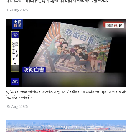
তাজিকিস্তানে ‘সি চিন পিং: দ্য গভর্ন্যান্স অব চায়না’র পঞ্চম খণ্ড নিয়ে পাঠচক্র
07-Aug-2026
অ্যানিমের প্রচ্ছদ জাপানের দ্রুতগতিতে পুনঃসামরিকীকরণের উচ্চাকাঙ্ক্ষা লুকাতে পারছে না:
সিএমজি সম্পাদকীয়
06-Aug-2026