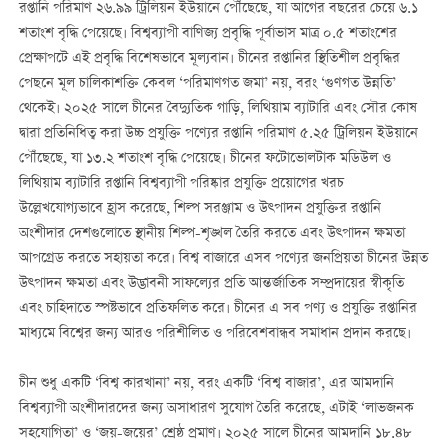
রপ্তানি পরিমাণ ২৬.৯৯ ট্রিলিয়ন ইউয়ানে পৌঁছেছে, যা আগের বছরের চেয়ে ৬.১
শতাংশ বৃদ্ধি পেয়েছে। বিশ্বব্যাপী বাণিজ্য প্রবৃদ্ধি পূর্বাভাস মাত্র ০.৫ শতাংশের
প্রেক্ষাপটে এই প্রবৃদ্ধি বিশেষভাবে মূল্যবান। চীনের রপ্তানির স্থিতিশীল প্রবৃদ্ধির
পেছনে মূল চালিকাশক্তি কেবল ‘পরিমাণগত জমা’ নয়, বরং ‘গুণগত উন্নতি’
থেকেই। ২০২৫ সালে চীনের বৈদ্যুতিক গাড়ি, লিথিয়াম ব্যাটারি এবং সৌর কোষ
দ্বারা প্রতিনিধিত্ব করা উচ্চ প্রযুক্তি পণ্যের রপ্তানি পরিমাণ ৫.২৫ ট্রিলিয়ন ইউয়ানে
পৌঁছেছে, যা ১৩.২ শতাংশ বৃদ্ধি পেয়েছে। চীনের ফটোভোলটাক মডিউল ও
লিথিয়াম ব্যাটারি রপ্তানি বিশ্বব্যাপী পরিষ্কার প্রযুক্তি প্রয়োগের খরচ
উল্লেখযোগ্যভাবে হ্রাস করেছে, শিল্প সরঞ্জাম ও উত্পাদন প্রযুক্তির রপ্তানি
অংশীদার দেশগুলোতে স্থানীয় শিল্প-শৃঙ্খল তৈরি করতে এবং উত্পাদন ক্ষমতা
আপগ্রেড করতে সহায়তা করে। বিশ্ব বাজারে এসব পণ্যের জনপ্রিয়তা চীনের উন্নত
উত্পাদন ক্ষমতা এবং উদ্ভাবনী সাফল্যের প্রতি আন্তর্জাতিক সম্প্রদায়ের স্বীকৃতি
এবং চাহিদাতে স্পষ্টভাবে প্রতিফলিত করে। চীনের এ সব পণ্য ও প্রযুক্তি রপ্তানির
মাধ্যমে বিশ্বের জন্য আরও পরিশীলিত ও পরিবেশবান্ধব সমাধান প্রদান করছে।
চীন শুধু একটি ‘বিশ্ব কারখানা’ নয়, বরং একটি ‘বিশ্ব বাজার’, এর আমদানি
বিশ্বব্যাপী অংশীদারদের জন্য অসাধারণ সুযোগ তৈরি করেছে, এটাই ‘লাভজনক
সহযোগিতা’ ও ‘জয়-জয়ের’ শ্রেষ্ঠ প্রমাণ। ২০২৫ সালে চীনের আমদানি ১৮.৪৮