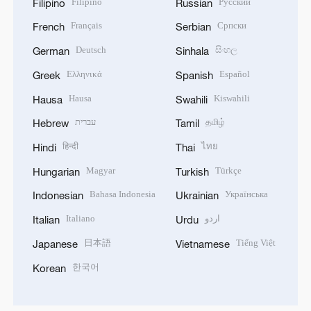
Filipino
Русский
Filipino
Russian
Français
Српски
French
Serbian
Deutsch
සිංහල
German
Sinhala
Ελληνικά
Español
Greek
Spanish
Hausa
Kiswahili
Hausa
Swahili
עברית
தமிழ்
Hebrew
Tamil
हिन्दी
ไทย
Hindi
Thai
Magyar
Türkçe
Hungarian
Turkish
Bahasa Indonesia
Українська
Indonesian
Ukrainian
Italiano
اردو
Italian
Urdu
日本語
Tiếng Việt
Japanese
Vietnamese
한국어
Korean