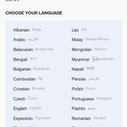
CHOOSE YOUR LANGUAGE
Shqip
ລາວ
Albanian
Lao
العربية
Bahasa Melayu
Arabic
Malay
Беларуская
Монгол
Belarusian
Mongolian
বাংলা
မြန်မာဘာသာ
Bengali
Myanmar
Български
नेपाली
Bulgarian
Nepali
ខ្មែរ
فارسی
Cambodian
Persian
Hrvatski
Polski
Croatian
Polish
Český
Português
Czech
Portuguese
English
پښتو
English
Pashto
Esperanto
Română
Esperanto
Romanian