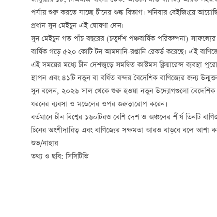
জানুয়ারি ১৮, সিএমজি বাংলা ডেস্ক: আন্তঃসীমান্ত বাণিজ্য আরও সহ
পর্যায় শুরু করতে যাচ্ছে চীনের শুল্ক বিভাগ। শনিবার বেইজিংয়ে আয়োজ
প্রধান সুন মেইচুন এই ঘোষণা দেন।
সুন মেইচুন গত পাঁচ বছরের (চতুর্দশ পঞ্চবার্ষিক পরিকল্পনা) সাফল্য
বার্ষিক গড়ে ৫২০ কোটি টন আমদানি-রপ্তানি রেকর্ড করেছে। এই বাণিজ্
এই সময়ের মধ্যে চীন দেশজুড়ে সমন্বিত কাস্টমস ক্লিয়ারেন্স ব্যবস্থা প
স্থাপন এবং ৪১টি নতুন বা বর্ধিত বন্দর বৈদেশিক বাণিজ্যের জন্য উন্মুক
সুন বলেন, ২০২৬ সাল থেকে শুরু হওয়া নতুন উদ্যোগগুলো বৈদেশিক ব
ধরনের ব্যবসা ও মডেলের ওপর গুরুত্বারোপ করেন।
বর্তমানে চীন বিশ্বের ১৬০টিরও বেশি দেশ ও অঞ্চলের শীর্ষ তিনটি বাণি
চিনের অংশীদারিত্ব এবং বাণিজ্যের সক্ষমতা আরও বাড়বে বলে আশা কর
শুভ/নাহার
তথ্য ও ছবি: সিসিটিভি