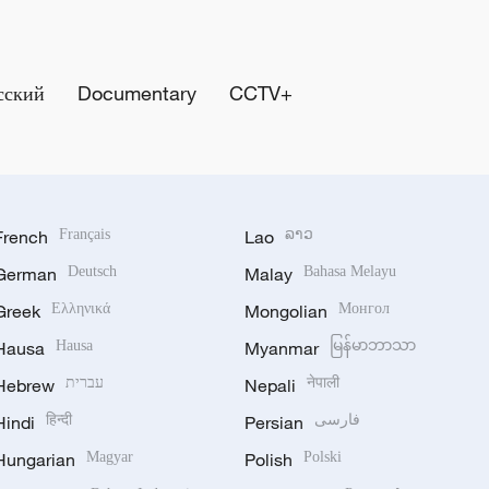
сский
Documentary
CCTV+
French
Français
Lao
ລາວ
German
Deutsch
Malay
Bahasa Melayu
Greek
Ελληνικά
Mongolian
Монгол
Hausa
Hausa
Myanmar
မြန်မာဘာသာ
Hebrew
עברית
Nepali
नेपाली
Hindi
हिन्दी
Persian
فارسی
Hungarian
Magyar
Polish
Polski