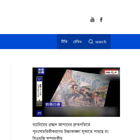
টিভি
রেডিও
search
অ্যানিমের প্রচ্ছদ জাপানের দ্রুতগতিতে
পুনঃসামরিকীকরণের উচ্চাকাঙ্ক্ষা লুকাতে পারছে না:
সিএমজি সম্পাদকীয়