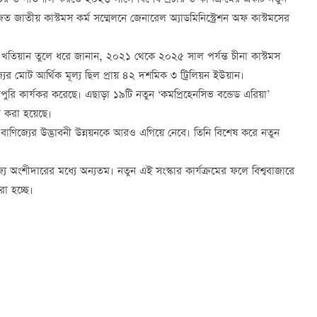
জতর ও গতিশীল করতে ২০২৬ সালে বিশেষ প্রচার ও কার্যক্রমের একটি নতুন
িত জাতীয় কাস্টমস কর্ম সম্মেলনে জেনারেল অ্যাডমিনিস্ট্রেশন অফ কাস্টমসের
ের খতিয়ান তুলে ধরে জানান, ২০২১ থেকে ২০২৫ সাল পর্যন্ত চীনা কাস্টমস
যের মোট আর্থিক মূল্য ছিল প্রায় ৪২ দশমিক ৩ ট্রিলিয়ন ইউয়ান।
ুরোপুরি কার্যকর করেছে। এছাড়া ১৯টি নতুন ‘কমপ্রিহেনসিভ বন্ডেড এরিয়া’
্ত করা হয়েছে।
াণিজ্যের উদ্ভাবনী উন্নয়নকে আরও এগিয়ে নেবে। তিনি বিশেষ করে নতুন
জ্য অংশীদারের মধ্যে অন্যতম। নতুন এই সংস্কার কার্যক্রমের ফলে বিশ্ববাজারে
া হচ্ছে।