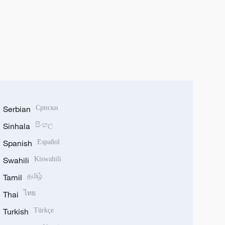
Serbian
Српски
Sinhala
සිංහල
Spanish
Español
Swahili
Kiswahili
Tamil
தமிழ்
Thai
ไทย
Turkish
Türkçe