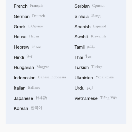
Français
Српски
French
Serbian
Deutsch
සිංහල
German
Sinhala
Ελληνικά
Español
Greek
Spanish
Hausa
Kiswahili
Hausa
Swahili
עברית
தமிழ்
Hebrew
Tamil
हिन्दी
ไทย
Hindi
Thai
Magyar
Türkçe
Hungarian
Turkish
Bahasa Indonesia
Українська
Indonesian
Ukrainian
Italiano
اردو
Italian
Urdu
日本語
Tiếng Việt
Japanese
Vietnamese
한국어
Korean