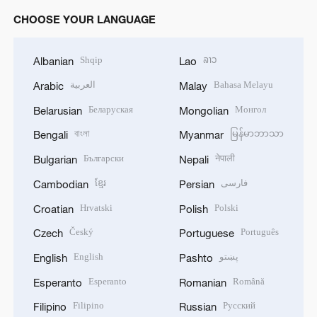
CHOOSE YOUR LANGUAGE
Shqip
ລາວ
Albanian
Lao
العربية
Bahasa Melayu
Arabic
Malay
Беларуская
Монгол
Belarusian
Mongolian
বাংলা
မြန်မာဘာသာ
Bengali
Myanmar
Български
नेपाली
Bulgarian
Nepali
ខ្មែរ
فارسی
Cambodian
Persian
Hrvatski
Polski
Croatian
Polish
Český
Português
Czech
Portuguese
English
پښتو
English
Pashto
Esperanto
Română
Esperanto
Romanian
Filipino
Русский
Filipino
Russian