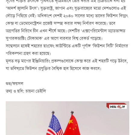
সূর্যের শক্তির উৎসকে পৃথিবীতে কৃত্রিমভাবে তৈরি করার এই প্রক্রিয়াকে বলা হয়
‘আদর্শ জ্বালানি উৎস’। যুক্তরাষ্ট্র, জাপান এবং যুক্তরাজ্যের মতো দেশগুলোও এই
দৌড়ে পিছিয়ে নেই। অধিকাংশ দেশই ২০৪০ সালের মধ্যে তাদের ফিউশন বিদ্যুৎ
কেন্দ্র বা ডেমোনেস্ট্রেশন প্রজেক্ট সম্পন্ন করার লক্ষ্য নির্ধারণ করেছে। তবে
অগ্রগতির নিরিখে চীন এখন শীর্ষে আছে। দেশটির 'এক্সপেরিমেন্টাল অ্যাডভান্সড
সুপারকন্ডাক্টিং টোকামাক' এর আগে বারবার বিশ্ব রেকর্ড গড়েছে।
সম্মেলনে হফেই শহরের ছাংফেং কাউন্টিতে একটি পূর্ণাঙ্গ ‘ফিউশন সিটি’ নির্মাণের
পরিকল্পনা গ্রহণ করা হয়েছে।
মূলত বড় মাপের ইঞ্জিনিয়ারিং প্রকল্পগুলোকে কেন্দ্র করে এই শহরটি গড়ে উঠবে,
যা ভবিষ্যতে ফিউশন প্রযুক্তির বৈশ্বিক হাব হিসেবে কাজ করবে।
শুভ/ফয়সল
তথ্য ও ছবি: চায়না ডেইলি