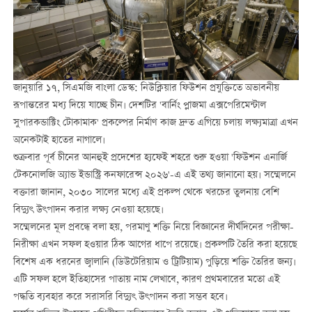
জানুয়ারি ১৭, সিএমজি বাংলা ডেস্ক: নিউক্লিয়ার ফিউশন প্রযুক্তিতে অভাবনীয়
রূপান্তরের মধ্য দিয়ে যাচ্ছে চীন। দেশটির 'বার্নিং প্লাজমা এক্সপেরিমেন্টাল
সুপারকন্ডাক্টিং টোকামাক' প্রকল্পের নির্মাণ কাজ দ্রুত এগিয়ে চলায় লক্ষ্যমাত্রা এখন
অনেকটাই হাতের নাগালে।
শুক্রবার পূর্ব চীনের আনহুই প্রদেশের হ্যফেই শহরে শুরু হওয়া 'ফিউশন এনার্জি
টেকনোলজি অ্যান্ড ইন্ডাস্ট্রি কনফারেন্স ২০২৬'-এ এই তথ্য জানানো হয়। সম্মেলনে
বক্তারা জানান, ২০৩০ সালের মধ্যে এই প্রকল্প থেকে খরচের তুলনায় বেশি
বিদ্যুৎ উৎপাদন করার লক্ষ্য নেওয়া হয়েছে।
সম্মেলনের মূল প্রবন্ধে বলা হয়, পরমাণু শক্তি নিয়ে বিজ্ঞানের দীর্ঘদিনের পরীক্ষা-
নিরীক্ষা এখন সফল হওয়ার ঠিক আগের ধাপে রয়েছে। প্রকল্পটি তৈরি করা হয়েছে
বিশেষ এক ধরনের জ্বালানি (ডিউটেরিয়াম ও ট্রিটিয়াম) পুড়িয়ে শক্তি তৈরির জন্য।
এটি সফল হলে ইতিহাসের পাতায় নাম লেখাবে, কারণ প্রথমবারের মতো এই
পদ্ধতি ব্যবহার করে সরাসরি বিদ্যুৎ উৎপাদন করা সম্ভব হবে।